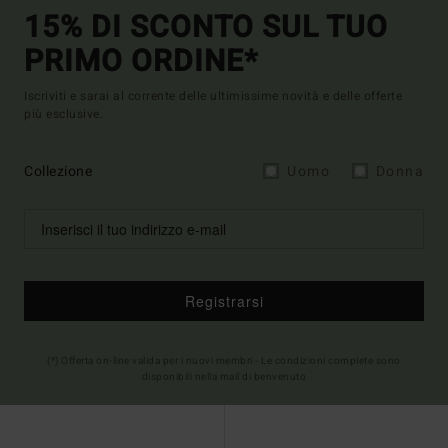
15% DI SCONTO SUL TUO
PRIMO ORDINE*
Iscriviti e sarai al corrente delle ultimissime novità e delle offerte
più esclusive.
Collezione
Uomo
Donna
Registrarsi
(*) Offerta on-line valida per i nuovi membri - Le condizioni complete sono
disponibili nella mail di benvenuto