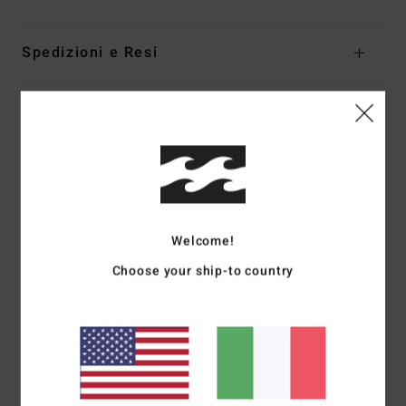
Spedizioni e Resi
Recensioni dei clienti
Punteggio medio
5.0
/5
Welcome!
Choose your ship-to country
basato su
1 recensioni verificate
dal giugno 2026
Il 100% dei nostri clienti consiglia questo prodotto
Comfort
Rapporto qualità-prezzo
5.0
4.0