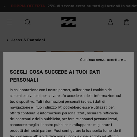
Salta
DOPPIA OFFERTA
25% di sconto extra su tutti gli articoli in saldo*
alle
informazioni
sul
prodotto
Jeans & Pantaloni
Continua senza accettare
SCEGLI COSA SUCCEDE AI TUOI DATI
PERSONALI
In collaborazione con i nostri partner, utilizziamo i cookie o dei
sistemi equivalenti per salvare e/o accedere a delle informazioni sul
tuo dispositivo. Tali informazioni personali (ad es. i dati di
navigazione e il tuo indirizzo IP) potrebbero essere utilizzati per:
offrirti contenuti e informazioni personalizzati, misurare l’efficacia
dei contenuti e della pubblicità, per fornire annunci personalizzati,
conoscere meglio il nostro pubblico o sviluppare e migliorare i
prodotti dei nostri partner. Puoi configurare la tua scelta fornendo il
tuo consenso all’uso di determinati cookie o negandolo ad altri tipi