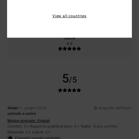
Taglia
Materiale
View all countries
4.0
Troppo piccolo
Troppo grande
Colore
5.0
5
/5
Aileen
11. giugno 2026
Acquisto verificato
comodo e carino
Mostra originale - English
Comfort
: 5
Rapporto qualità-prezzo
: 4
Taglia
: Taglia perfetta
/5
/5
Materiale
: 4
Colore
: 5
/5
/5
Consiglio questo prodotto