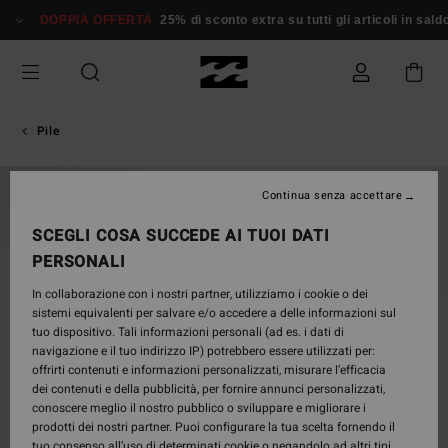
Salta
DOPPIA OFFERTA
25% di sconto extra su tutti gli articoli in saldo*
alle
informazioni
sul
prodotto
Pile
NUOVO PRODOTTO
Continua senza accettare
SCEGLI COSA SUCCEDE AI TUOI DATI
PERSONALI
In collaborazione con i nostri partner, utilizziamo i cookie o dei
sistemi equivalenti per salvare e/o accedere a delle informazioni sul
tuo dispositivo. Tali informazioni personali (ad es. i dati di
navigazione e il tuo indirizzo IP) potrebbero essere utilizzati per:
offrirti contenuti e informazioni personalizzati, misurare l’efficacia
dei contenuti e della pubblicità, per fornire annunci personalizzati,
conoscere meglio il nostro pubblico o sviluppare e migliorare i
prodotti dei nostri partner. Puoi configurare la tua scelta fornendo il
tuo consenso all’uso di determinati cookie o negandolo ad altri tipi