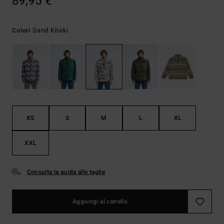
89,95 €
Sand Khaki
Colori
XS
S
M
L
XL
XXL
Consulta la guida alle taglie
Aggiungi al carrello