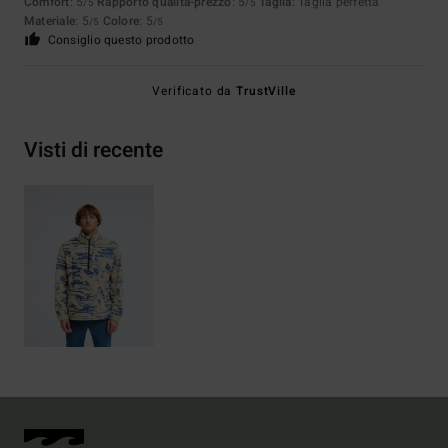
Comfort
: 5
Rapporto qualità-prezzo
: 5
Taglia
: Taglia perfetta
/5
/5
Materiale
: 5
Colore
: 5
/5
/5
Consiglio questo prodotto
Verificato da
TrustVille
Visti di recente