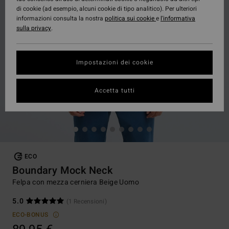
di cookie (ad esempio, alcuni cookie di tipo analitico). Per ulteriori
informazioni consulta la nostra
politica sui cookie
e
l'informativa
sulla privacy
.
Impostazioni dei cookie
Accetta tutti
ECO
Boundary Mock Neck
Felpa con mezza cerniera Beige Uomo
5.0
(1 Recensioni)
ECO-BONUS