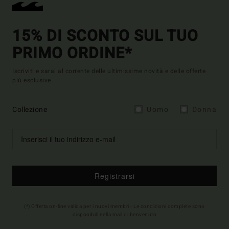
15% DI SCONTO SUL TUO
PRIMO ORDINE*
Iscriviti e sarai al corrente delle ultimissime novità e delle offerte
più esclusive.
Collezione
Uomo
Donna
Registrarsi
(*) Offerta on-line valida per i nuovi membri - Le condizioni complete sono
disponibili nella mail di benvenuto