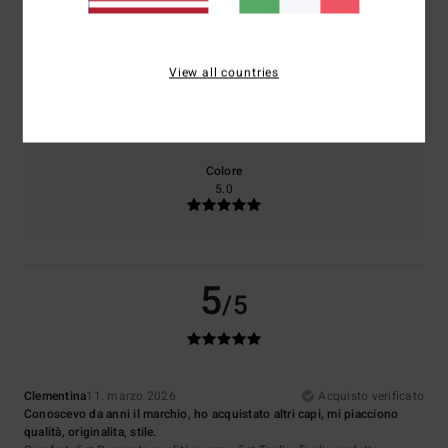
5.0
5.0
View all countries
Taglia
Materiale
5.0
Troppo piccolo
Troppo grande
Colore
5.0
5
/5
Clementina
11. marzo 2026
Acquisto verificato
Conoscevo da anni il marchio, ho acquistato altri capi, mi piacciono
qualità, originalita, stile.