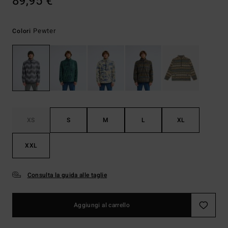
89,95 €
Pewter
Colori
XS
S
M
L
XL
XXL
Consulta la guida alle taglie
Aggiungi al carrello