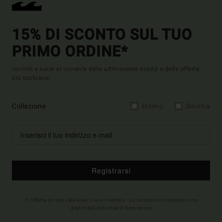
15% DI SCONTO SUL TUO
PRIMO ORDINE*
Iscriviti e sarai al corrente delle ultimissime novità e delle offerte
più esclusive.
Collezione
Uomo
Donna
Registrarsi
(*) Offerta on-line valida per i nuovi membri - Le condizioni complete sono
disponibili nella mail di benvenuto