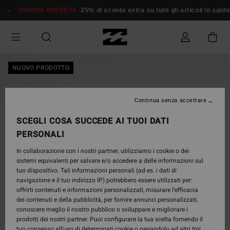
Salta
DOPPIA OFFERTA
25% di sconto extra su tutti gli articoli in saldo*
alle
informazioni
sul
prodotto
NUOVO PRODOTTO
Continua senza accettare
SCEGLI COSA SUCCEDE AI TUOI DATI
PERSONALI
In collaborazione con i nostri partner, utilizziamo i cookie o dei
sistemi equivalenti per salvare e/o accedere a delle informazioni sul
tuo dispositivo. Tali informazioni personali (ad es. i dati di
navigazione e il tuo indirizzo IP) potrebbero essere utilizzati per:
offrirti contenuti e informazioni personalizzati, misurare l’efficacia
dei contenuti e della pubblicità, per fornire annunci personalizzati,
conoscere meglio il nostro pubblico o sviluppare e migliorare i
prodotti dei nostri partner. Puoi configurare la tua scelta fornendo il
tuo consenso all’uso di determinati cookie o negandolo ad altri tipi