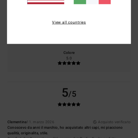
5.0
5.0
View all countries
Taglia
Materiale
5.0
Troppo piccolo
Troppo grande
Colore
5.0
5
/5
Clementina
11. marzo 2026
Acquisto verificato
Conoscevo da anni il marchio, ho acquistato altri capi, mi piacciono
qualità, originalita, stile.