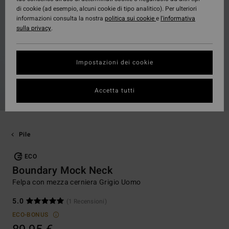
di cookie (ad esempio, alcuni cookie di tipo analitico). Per ulteriori
informazioni consulta la nostra
politica sui cookie
e
l'informativa
sulla privacy
.
Impostazioni dei cookie
Accetta tutti
Pile
ECO
Boundary Mock Neck
Felpa con mezza cerniera Grigio Uomo
5.0
(1 Recensioni)
ECO-BONUS