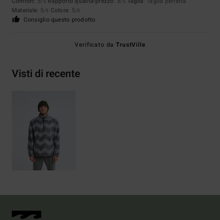
Comfort
: 5
Rapporto qualità-prezzo
: 5
Taglia
: Taglia perfetta
/5
/5
Materiale
: 5
Colore
: 5
/5
/5
Consiglio questo prodotto
Verificato da
TrustVille
Visti di recente