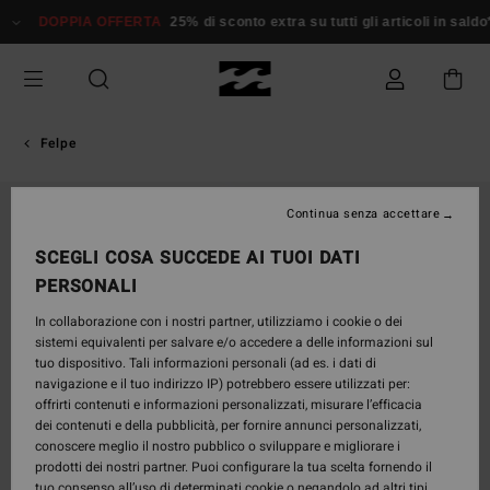
Salta
DOPPIA OFFERTA
25% di sconto extra su tutti gli articoli in saldo*
alle
informazioni
sul
prodotto
Felpe
ESAURITE
Continua senza accettare
SCEGLI COSA SUCCEDE AI TUOI DATI
PERSONALI
In collaborazione con i nostri partner, utilizziamo i cookie o dei
sistemi equivalenti per salvare e/o accedere a delle informazioni sul
tuo dispositivo. Tali informazioni personali (ad es. i dati di
navigazione e il tuo indirizzo IP) potrebbero essere utilizzati per:
offrirti contenuti e informazioni personalizzati, misurare l’efficacia
dei contenuti e della pubblicità, per fornire annunci personalizzati,
conoscere meglio il nostro pubblico o sviluppare e migliorare i
prodotti dei nostri partner. Puoi configurare la tua scelta fornendo il
tuo consenso all’uso di determinati cookie o negandolo ad altri tipi