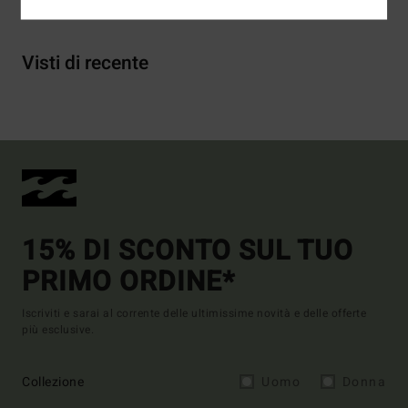
Visti di recente
15% DI SCONTO SUL TUO
PRIMO ORDINE*
Iscriviti e sarai al corrente delle ultimissime novità e delle offerte
più esclusive.
Collezione
Uomo
Donna