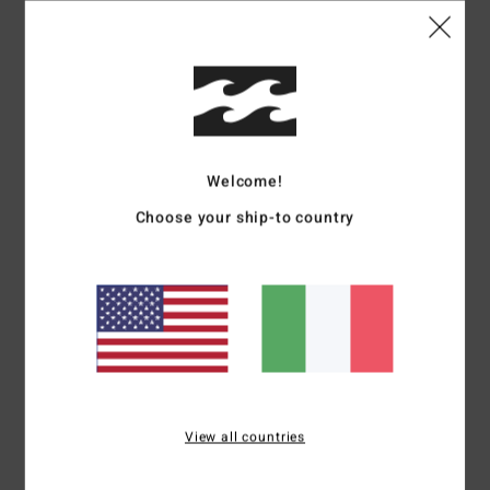
Dettagli & caratteristiche
Felpa serigrafata Rosa Donna
Style
24B462506
Codice colore
mmq0
Caratteristiche
Welcome!
Tipo:
maglia girocollo
Choose your ship-to country
Tessuto:
felpa di 80% cotone, 20% poliestere
Lavaggio:
tintura a pigmenti
vestibilità:
vestibilità oversize
Dettagli:
collo e polsini a coste
Grafica:
grafica ricamata
Composizione
88% cotone, 12% poliestere
View all countries
Spedizioni e Resi