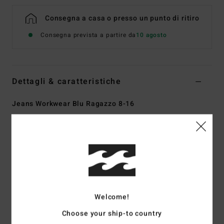
Consegna a casa o presso un punto di ritiro
Consegna prevista a partire da
10 agosto
Dettagli & caratteristiche
Jeans Workwear Blu Ragazzo 8-16
Style
EBBDP03002
Codice colore
ocs
Caratteristiche
Tessuto:
Denim 13,5oz
Ampie tasche posteriori applicate con doppia tasca sul
retro destro
Welcome!
Anello portaoggetti, tasca portautensili, due tasche
Choose your ship-to country
anteriori