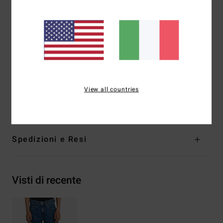
Doppia tasca portamonete sul lato anteriore destro
Costruzione:
Cuciture a contrasto, rivetti metallici o
cuciture a punto barra nei punti di stress
Ricamo sulla tasca posteriore destra
Vestibilità:
vestibilità relaxed
Cucitura esterna:
21"
Composizione
[Tessuto principale] 80% cotone, 20%
View all countries
cotone riciclato
Spedizioni e Resi
Visti di recente