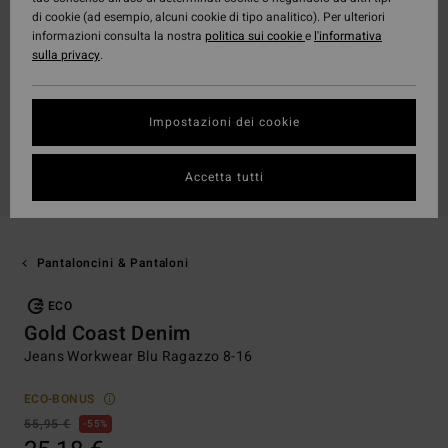
di cookie (ad esempio, alcuni cookie di tipo analitico). Per ulteriori
informazioni consulta la nostra
politica sui cookie
e
l'informativa
sulla privacy
.
Impostazioni dei cookie
Accetta tutti
Pantaloncini & Pantaloni
ECO
Gold Coast Denim
Jeans Workwear Blu Ragazzo 8-16
ECO-BONUS
55,95 €
55%