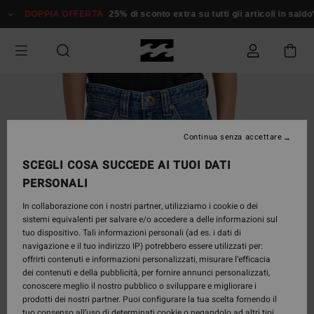
Salta
DOPPIA OFFERTA
25% di sconto extra su tutti gli articoli in saldo*
alle
informazioni
sul
prodotto
Continua senza accettare
SCEGLI COSA SUCCEDE AI TUOI DATI
PERSONALI
In collaborazione con i nostri partner, utilizziamo i cookie o dei
sistemi equivalenti per salvare e/o accedere a delle informazioni sul
tuo dispositivo. Tali informazioni personali (ad es. i dati di
navigazione e il tuo indirizzo IP) potrebbero essere utilizzati per:
offrirti contenuti e informazioni personalizzati, misurare l’efficacia
dei contenuti e della pubblicità, per fornire annunci personalizzati,
conoscere meglio il nostro pubblico o sviluppare e migliorare i
prodotti dei nostri partner. Puoi configurare la tua scelta fornendo il
tuo consenso all’uso di determinati cookie o negandolo ad altri tipi