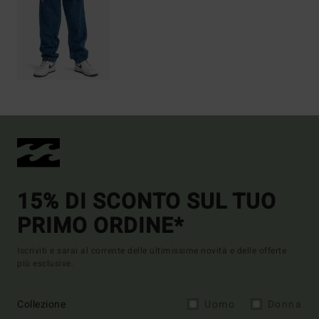
15% DI SCONTO SUL TUO
PRIMO ORDINE*
Iscriviti e sarai al corrente delle ultimissime novità e delle offerte
più esclusive.
Collezione
Uomo
Donna