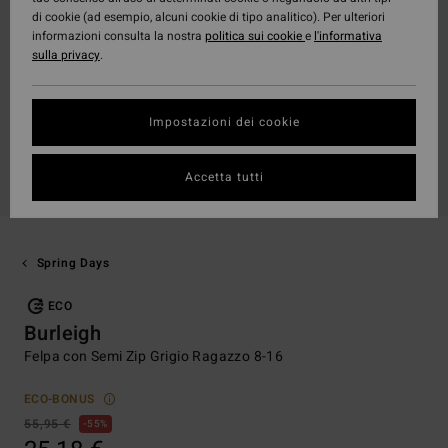
di cookie (ad esempio, alcuni cookie di tipo analitico). Per ulteriori
informazioni consulta la nostra
politica sui cookie
e
l'informativa
sulla privacy
.
Impostazioni dei cookie
Accetta tutti
Spring Days
ECO
Burleigh
Felpa con Semi Zip Grigio Ragazzo 8-16
ECO-BONUS
55,95 €
55%