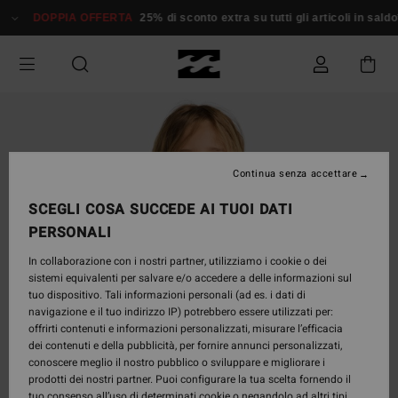
Salta
DOPPIA OFFERTA
25% di sconto extra su tutti gli articoli in saldo*
alle
informazioni
sul
prodotto
Continua senza accettare
SCEGLI COSA SUCCEDE AI TUOI DATI
PERSONALI
In collaborazione con i nostri partner, utilizziamo i cookie o dei
sistemi equivalenti per salvare e/o accedere a delle informazioni sul
tuo dispositivo. Tali informazioni personali (ad es. i dati di
navigazione e il tuo indirizzo IP) potrebbero essere utilizzati per:
offrirti contenuti e informazioni personalizzati, misurare l’efficacia
dei contenuti e della pubblicità, per fornire annunci personalizzati,
conoscere meglio il nostro pubblico o sviluppare e migliorare i
prodotti dei nostri partner. Puoi configurare la tua scelta fornendo il
tuo consenso all’uso di determinati cookie o negandolo ad altri tipi