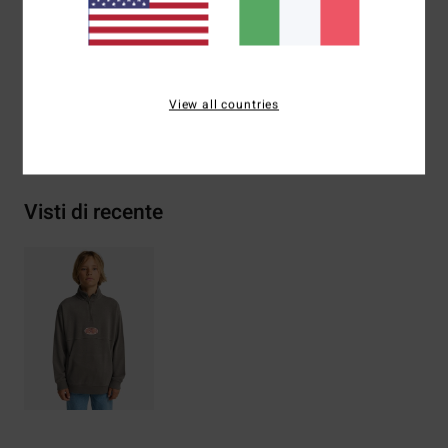
Composizione
[Tessuto principale] 55% cotone, 25%
cotone riciclato, 20% poliestere riciclato
View all countries
Spedizioni e Resi
Visti di recente