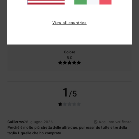
5.0
4.0
View all countries
Taglia
Materiale
4.0
Troppo piccolo
Troppo grande
Colore
5.0
1
/5
Guillermo
28. giugno 2026
Acquisto verificato
Perché è molto più stretta delle altre due, pur essendo tutte e tre della
taglia L quelle che ho comprato