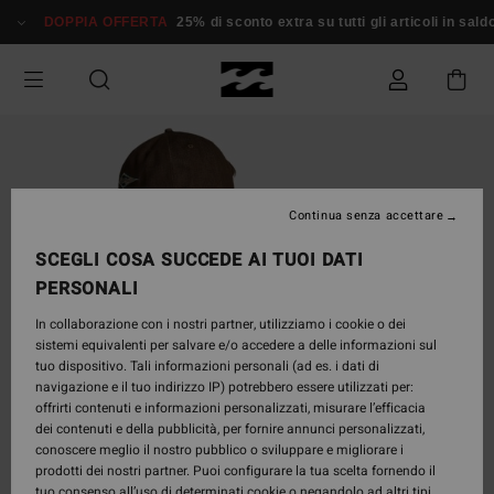
Salta
DOPPIA OFFERTA
25% di sconto extra su tutti gli articoli in saldo*
alle
informazioni
sul
prodotto
Continua senza accettare
SCEGLI COSA SUCCEDE AI TUOI DATI
PERSONALI
In collaborazione con i nostri partner, utilizziamo i cookie o dei
sistemi equivalenti per salvare e/o accedere a delle informazioni sul
tuo dispositivo. Tali informazioni personali (ad es. i dati di
navigazione e il tuo indirizzo IP) potrebbero essere utilizzati per:
offrirti contenuti e informazioni personalizzati, misurare l’efficacia
dei contenuti e della pubblicità, per fornire annunci personalizzati,
conoscere meglio il nostro pubblico o sviluppare e migliorare i
prodotti dei nostri partner. Puoi configurare la tua scelta fornendo il
tuo consenso all’uso di determinati cookie o negandolo ad altri tipi