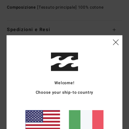
Composizione
[Tessuto principale] 100% cotone
Spedizioni e Resi
Recensioni dei clienti
Punteggio medio
1.0
Welcome!
/5
Choose your ship-to country
basato su
1 recensioni verificate
dal giugno 2026
Il 0% dei nostri clienti consiglia questo prodotto
Comfort
Rapporto qualità-prezzo