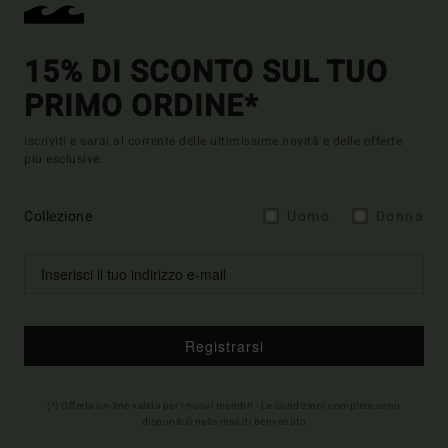
15% DI SCONTO SUL TUO
PRIMO ORDINE*
Iscriviti e sarai al corrente delle ultimissime novità e delle offerte
più esclusive.
Collezione
Uomo
Donna
Registrarsi
(*) Offerta on-line valida per i nuovi membri - Le condizioni complete sono
disponibili nella mail di benvenuto