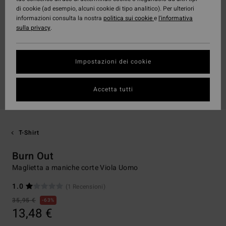
di cookie (ad esempio, alcuni cookie di tipo analitico). Per ulteriori
informazioni consulta la nostra
politica sui cookie
e
l'informativa
sulla privacy
.
Impostazioni dei cookie
Accetta tutti
T-Shirt
Burn Out
Maglietta a maniche corte Viola Uomo
1.0
(1 Recensioni)
35,95 €
63%
13,48 €