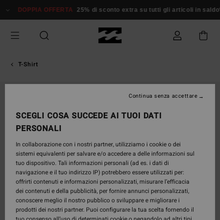
Salta
DOPPIA OFFERTA
25% di sconto extra su tutti gli articoli in sald
alle
informazioni
sul
prodotto
T-Shirt
ESAURITE
Continua senza accettare
SCEGLI COSA SUCCEDE AI TUOI DATI
PERSONALI
In collaborazione con i nostri partner, utilizziamo i cookie o dei
sistemi equivalenti per salvare e/o accedere a delle informazioni sul
tuo dispositivo. Tali informazioni personali (ad es. i dati di
navigazione e il tuo indirizzo IP) potrebbero essere utilizzati per:
offrirti contenuti e informazioni personalizzati, misurare l’efficacia
dei contenuti e della pubblicità, per fornire annunci personalizzati,
conoscere meglio il nostro pubblico o sviluppare e migliorare i
prodotti dei nostri partner. Puoi configurare la tua scelta fornendo il
tuo consenso all’uso di determinati cookie o negandolo ad altri tipi