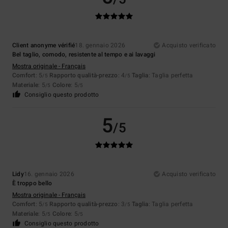
Client anonyme vérifié
18. gennaio 2026
Acquisto verificato
Bel taglio, comodo, resistente al tempo e ai lavaggi
Mostra originale - Français
Comfort
: 5
Rapporto qualità-prezzo
: 4
Taglia
: Taglia perfetta
/5
/5
Materiale
: 5
Colore
: 5
/5
/5
Consiglio questo prodotto
5
/5
Lidy
16. gennaio 2026
Acquisto verificato
È troppo bello
Mostra originale - Français
Comfort
: 5
Rapporto qualità-prezzo
: 3
Taglia
: Taglia perfetta
/5
/5
Materiale
: 5
Colore
: 5
/5
/5
Consiglio questo prodotto