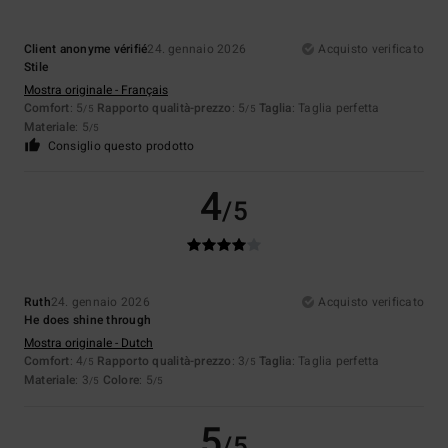
Client anonyme vérifié
24. gennaio 2026
Acquisto verificato
Stile
Mostra originale - Français
Comfort
: 5
Rapporto qualità-prezzo
: 5
Taglia
: Taglia perfetta
/5
/5
Materiale
: 5
/5
Consiglio questo prodotto
4
/5
Ruth
24. gennaio 2026
Acquisto verificato
He does shine through
Mostra originale - Dutch
Comfort
: 4
Rapporto qualità-prezzo
: 3
Taglia
: Taglia perfetta
/5
/5
Materiale
: 3
Colore
: 5
/5
/5
5
/5