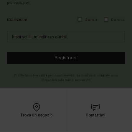
più esclusive.
Collezione
Uomo
Donna
Registrarsi
(*) Offerta on-line valida per i nuovi membri - Le condizioni complete sono
disponibili nella mail di benvenuto
Trova un negozio
Contattaci