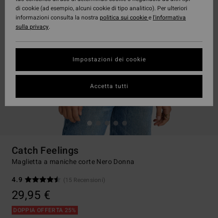
di cookie (ad esempio, alcuni cookie di tipo analitico). Per ulteriori
informazioni consulta la nostra
politica sui cookie
e
l'informativa
sulla privacy
.
Impostazioni dei cookie
Accetta tutti
Catch Feelings
Maglietta a maniche corte Nero Donna
4.9
(15 Recensioni)
29,95 €
DOPPIA OFFERTA 25%