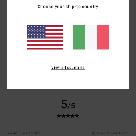
Materiale
: 5
Colore
: 5
/5
/5
Choose your ship-to country
Consiglio questo prodotto
4
/5
Camille
11. marzo 2026
Acquisto verificato
Perfetto
View all countries
Mostra originale - Français
Comfort
: 5
Rapporto qualità-prezzo
: 4
Taglia
: Taglia perfetta
/5
/5
Materiale
: 5
Colore
: 5
/5
/5
Consiglio questo prodotto
5
/5
Vivien
2. marzo 2026
Acquisto verificato