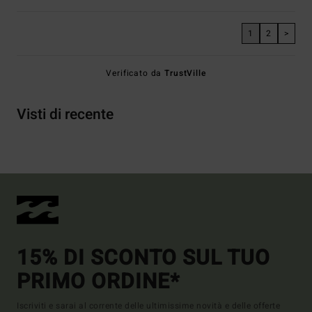
1
2
>
Verificato da
TrustVille
Visti di recente
15% DI SCONTO SUL TUO
PRIMO ORDINE*
Iscriviti e sarai al corrente delle ultimissime novità e delle offerte