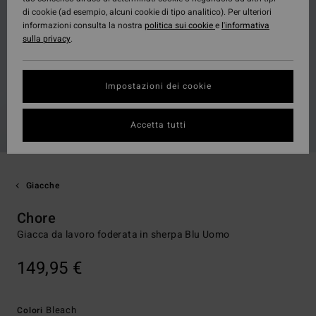
di cookie (ad esempio, alcuni cookie di tipo analitico). Per ulteriori
informazioni consulta la nostra
politica sui cookie
e
l'informativa
sulla privacy
.
Impostazioni dei cookie
Accetta tutti
Giacche
Chore
Giacca da lavoro foderata in sherpa Blu Uomo
149,95 €
Bleach
Colori