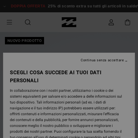
Salta
DOPPIA OFFERTA
25% di sconto extra su tutti gli articoli in saldo*
alle
informazioni
sul
prodotto
NUOVO PRODOTTO
Continua senza accettare
SCEGLI COSA SUCCEDE AI TUOI DATI
PERSONALI
In collaborazione con i nostri partner, utilizziamo i cookie o dei
sistemi equivalenti per salvare e/o accedere a delle informazioni sul
tuo dispositivo. Tali informazioni personali (ad es. i dati di
navigazione e il tuo indirizzo IP) potrebbero essere utilizzati per:
offrirti contenuti e informazioni personalizzati, misurare l’efficacia
dei contenuti e della pubblicità, per fornire annunci personalizzati,
conoscere meglio il nostro pubblico o sviluppare e migliorare i
prodotti dei nostri partner. Puoi configurare la tua scelta fornendo il
tuo consenso all’uso di determinati cookie o negandolo ad altri tipi