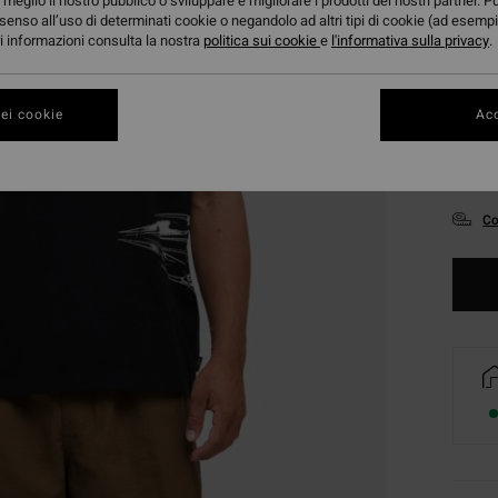
meglio il nostro pubblico o sviluppare e migliorare i prodotti dei nostri partner. P
senso all’uso di determinati cookie o negandolo ad altri tipi di cookie (ad esempi
ori informazioni consulta la nostra
politica sui cookie
e
l'informativa sulla privacy
.
ei cookie
Acc
S
Co