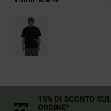
Visti di recente
15% DI SCONTO SU
ORDINE*