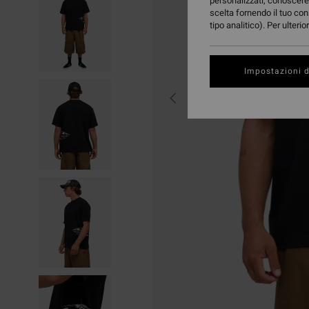
personalizzati, conoscere 
scelta fornendo il tuo con
tipo analitico). Per ulteri
Impostazioni d