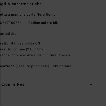
agli & caratteristiche
etta a maniche corte Nero Uomo
UBYZT00784
Codice colore
blk
teristiche
estibilità:
vestibilità OG
essuto:
cotone [210 g/m2]
rande logo oversize sulla cucitura laterale
osizione
[Tessuto principale] 100% cotone
izioni e Resi