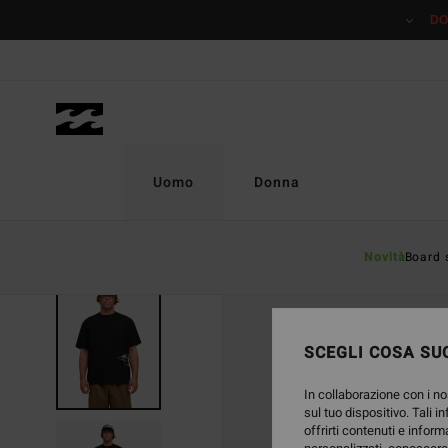
Salta
DO
alle
informazioni
sul
prodotto
Uomo
Donna
Novità
Board 
SCEGLI COSA SUC
In collaborazione con i no
sul tuo dispositivo. Tali i
offrirti contenuti e inform