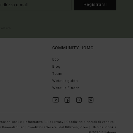
Registrarsi
envenuto
COMMUNITY UOMO
Eco
Blog
Team
Wetsuit guida
Wetsuit Finder
tazioni cookie |
Informativa Sulla Privacy |
Condizioni Generali di Vendita |
i Generali d’uso |
Condizioni Generali del Billabong Crew |
Uso dei Cookie
© 2026 Billabong