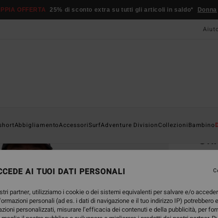
PPIA OFFERTA
25% di sconto extra su tutti gli articoli in saldo*
Donna
Aiut
Home
short
Abbigliamento
Accessori
Surf
Adventure Division
Collezioni
Bambino
Ch
Magli
CEDE AI TUOI DATI PERSONALI
C
35,
stri partner, utilizziamo i cookie o dei sistemi equivalenti per salvare e/o accede
nformazioni personali (ad es. i dati di navigazione e il tuo indirizzo IP) potrebbero e
Color
azioni personalizzati, misurare l’efficacia dei contenuti e della pubblicità, per fo