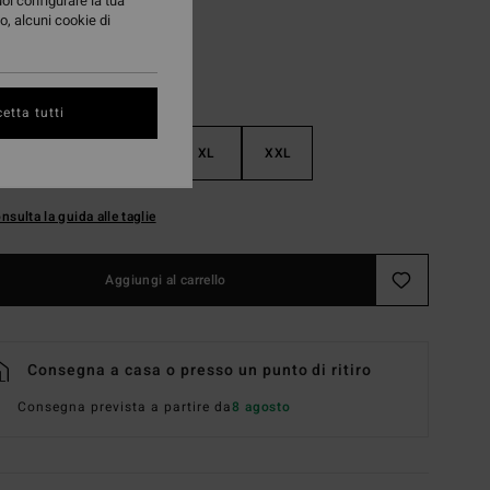
uoi configurare la tua
o, alcuni cookie di
etta tutti
M
L
XL
XXL
nsulta la guida alle taglie
Aggiungi al carrello
Consegna a casa o presso un punto di ritiro
Consegna prevista a partire da
8 agosto