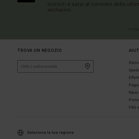
Iscriviti e sarai al corrente delle ult
esclusive.
(*) Off
TROVA UN NEGOZIO
AIU
Stato
Sped
Effet
Paga
Ripar
Prote
FAQ e
Seleziona la tua regione