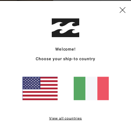
Dett
Magli
Style
Carat
Welcome!
V
Choose your ship-to country
T
G
Comp
Sped
View all countries