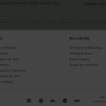
imissime novità e delle offerte più
erta on-line valida per i nuovi membri - Le condizioni complete sono disponibili nella mail di b
TO
BILLABONG
 dell’ordine
50 Years of Billabong
izione
Billabong Crew
tuare un reso
Buono regalo
mento
Sconti per studenti
azioni e Garanzie
zione dei dati
 contatti
Impos
Condizion