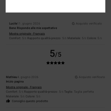
5
/5
Lucile
11. giugno 2026
Acquisto verificato
Bene Risponde alle mie aspettative
Mostra originale - Français
Comfort
: 5
Rapporto qualità-prezzo
: 5
Materiale
: 5
Colore
: 5
/5
/5
/5
/5
5
/5
Mathieu
4. giugno 2026
Acquisto verificato
Inizio pagina
Mostra originale - Français
Comfort
: 5
Rapporto qualità-prezzo
: 5
Taglia
: Taglia perfetta
/5
/5
Materiale
: 5
Colore
: 5
/5
/5
Consiglio questo prodotto