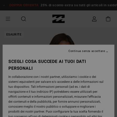
Salta
DOPPIA OFFERTA
25% di sconto extra su tutti gli articoli in saldo*
alle
informazioni
sul
prodotto
ESAURITE
Continua senza accettare
SCEGLI COSA SUCCEDE AI TUOI DATI
PERSONALI
In collaborazione con i nostri partner, utilizziamo i cookie o dei
sistemi equivalenti per salvare e/o accedere a delle informazioni sul
tuo dispositivo. Tali informazioni personali (ad es. i dati di
navigazione e il tuo indirizzo IP) potrebbero essere utilizzati per:
offrirti contenuti e informazioni personalizzati, misurare l’efficacia
dei contenuti e della pubblicità, per fornire annunci personalizzati,
conoscere meglio il nostro pubblico o sviluppare e migliorare i
prodotti dei nostri partner. Puoi configurare la tua scelta fornendo il
tuo consenso all’uso di determinati cookie o negandolo ad altri tipi