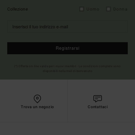
Collezione
Uomo
Donna
Registrarsi
(*) Offerta on-line valida per i nuovi membri - Le condizioni complete sono
disponibili nella mail di benvenuto
Trova un negozio
Contattaci