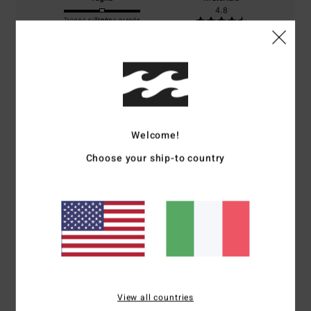
4.8
Troppo piccolo
Troppo grande
Colore
5.0
Welcome!
5
/5
Choose your ship-to country
Perryne
10. luglio 2026
Acquisto verificato
Va benissimo
Mostra originale - Français
Comfort
: 4
Rapporto qualità-prezzo
: 4
Taglia
: Taglia perfetta
/5
/5
Materiale
: 4
Colore
: 5
/5
/5
View all countries