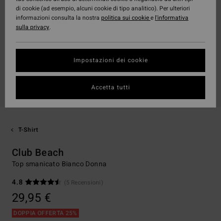
di cookie (ad esempio, alcuni cookie di tipo analitico). Per ulteriori
informazioni consulta la nostra
politica sui cookie
e
l'informativa
sulla privacy
.
Impostazioni dei cookie
Accetta tutti
T-Shirt
Club Beach
Top smanicato Bianco Donna
4.8
(5 Recensioni)
29,95 €
DOPPIA OFFERTA 25%