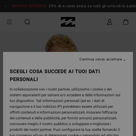
Salta
DOPPIA OFFERTA
25% di sconto extra su tutti gli articoli in sald
alle
informazioni
sul
prodotto
Continua senza accettare
SCEGLI COSA SUCCEDE AI TUOI DATI
PERSONALI
In collaborazione con i nostri partner, utilizziamo i cookie o dei
sistemi equivalenti per salvare e/o accedere a delle informazioni sul
tuo dispositivo. Tali informazioni personali (ad es. i dati di
navigazione e il tuo indirizzo IP) potrebbero essere utilizzati per:
offrirti contenuti e informazioni personalizzati, misurare l’efficacia
dei contenuti e della pubblicità, per fornire annunci personalizzati,
conoscere meglio il nostro pubblico o sviluppare e migliorare i
prodotti dei nostri partner. Puoi configurare la tua scelta fornendo il
tuo consenso all’uso di determinati cookie o negandolo ad altri tipi