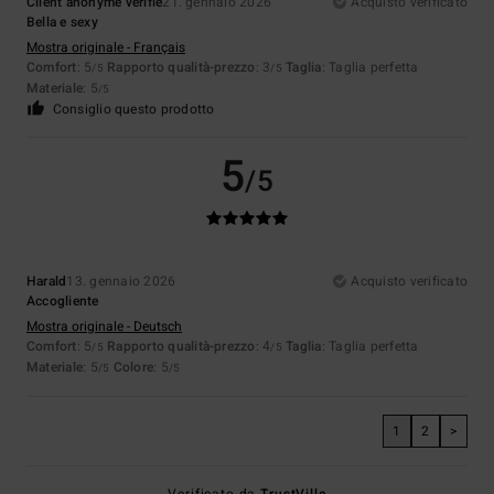
Client anonyme vérifié
21. gennaio 2026
Acquisto verificato
Bella e sexy
Mostra originale - Français
Comfort
: 5
Rapporto qualità-prezzo
: 3
Taglia
: Taglia perfetta
/5
/5
Materiale
: 5
/5
Consiglio questo prodotto
5
/5
Harald
13. gennaio 2026
Acquisto verificato
Accogliente
Mostra originale - Deutsch
Comfort
: 5
Rapporto qualità-prezzo
: 4
Taglia
: Taglia perfetta
/5
/5
Materiale
: 5
Colore
: 5
/5
/5
1
2
>