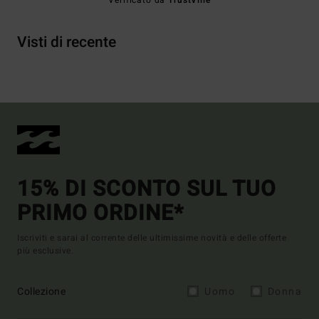
Verificato da
TrustVille
Visti di recente
15% DI SCONTO SUL TUO
PRIMO ORDINE*
Iscriviti e sarai al corrente delle ultimissime novità e delle offerte
più esclusive.
Collezione
Uomo
Donna