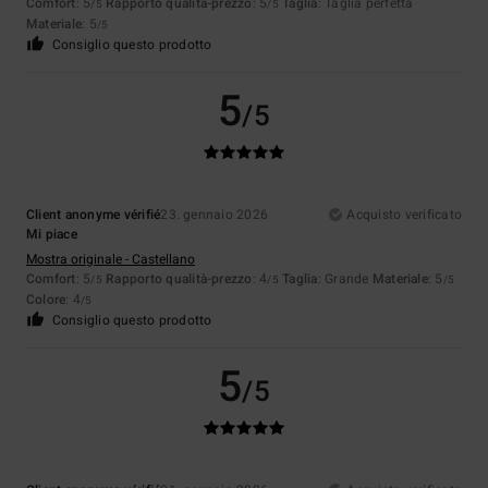
Comfort
: 5
Rapporto qualità-prezzo
: 5
Taglia
: Taglia perfetta
/5
/5
Materiale
: 5
/5
Consiglio questo prodotto
5
/5
Client anonyme vérifié
23. gennaio 2026
Acquisto verificato
Mi piace
Mostra originale - Castellano
Comfort
: 5
Rapporto qualità-prezzo
: 4
Taglia
: Grande
Materiale
: 5
/5
/5
/5
Colore
: 4
/5
Consiglio questo prodotto
5
/5