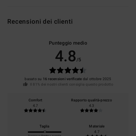
Recensioni dei clienti
Punteggio medio
4.8
/5
basato su
16 recensioni verificate
dal ottobre 2025
Il 81% dei nostri clienti consiglia questo prodotto
Comfort
Rapporto qualità-prezzo
4.7
4.3
Taglia
Materiale
4.7
Troppo piccolo
Troppo grande