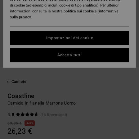
di cookie (ad esempio, alcuni cookie di tipo analitico). Per ulteriori
informazioni consulta la nostra
politica sui cookie
e
l'informativa
sulla privacy
.
Impostazioni dei cookie
Accetta tutti
Camicie
Coastline
Camicia in flanella Marrone Uomo
4.8
(16 Recensioni)
69,95 €
63%
26,23 €