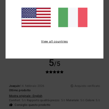
5
/5
Matteo
5. marzo 2026
Acquisto verificato
Soddisfatto
Comfort
: 5
Rapporto qualità-prezzo
: 4
Taglia
: Taglia perfetta
/5
/5
View all countries
Materiale
: 5
Colore
: 5
/5
/5
Consiglio questo prodotto
5
/5
Joaquin
14. febbraio 2026
Acquisto verificato
Ottimo prodotto
Mostra originale - English
Comfort
: 5
Rapporto qualità-prezzo
: 5
Materiale
: 5
Colore
: 5
/5
/5
/5
/5
Consiglio questo prodotto