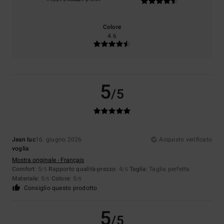
Colore
4.6
5
/5
Jean luc
16. giugno 2026
Acquisto verificato
voglia
Mostra originale - Français
Comfort
: 5
Rapporto qualità-prezzo
: 4
Taglia
: Taglia perfetta
/5
/5
Materiale
: 5
Colore
: 5
/5
/5
Consiglio questo prodotto
5
/5