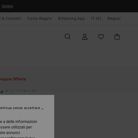
Uomo
o & Contatti
Carta Regalo
Billabong App
IT (€)
Negozi
Uomo
Abbigliamento
T-Shirt
Doppia Offerta
ayon Wave
ack Short Sleeve T-shirt
ontinua senza accettare
95 €
re a delle informazioni
A OFFERTA 25%
ssere utilizzati per:
rnire annunci
Black
i