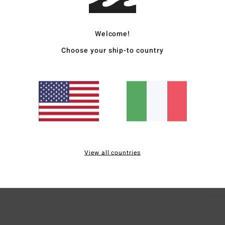
Men B
Welcome!
Style
Choose your ship-to country
Carat
F
N
S
B
Comp
View all countries
Sped