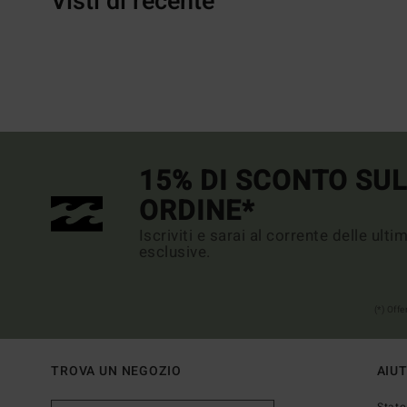
Visti di recente
15% DI SCONTO SU
ORDINE*
Iscriviti e sarai al corrente delle ult
esclusive.
(*) Off
TROVA UN NEGOZIO
AIU