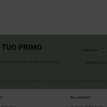
L TUO PRIMO
Collezione
imissime novità e delle offerte più
erta on-line valida per i nuovi membri - Le condizioni complete sono disponibili nella mail di b
TO
BILLABONG