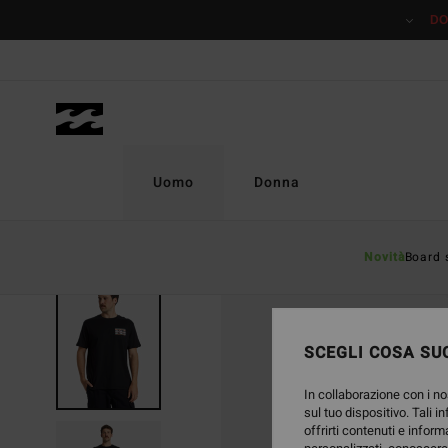
Salta
DO
alle
informazioni
sul
prodotto
Uomo
Donna
Novità
Board 
ESAURITE
SCEGLI COSA SUC
In collaborazione con i no
sul tuo dispositivo. Tali i
offrirti contenuti e inform