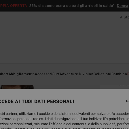
PPIA OFFERTA
25% di sconto extra su tutti gli articoli in saldo*
Donna
Aiut
Home
short
Abbigliamento
Accessori
Surf
Adventure Division
Collezioni
Bambino
Cr
Men Bl
CEDE AI TUOI DATI PERSONALI
C
29,
stri partner, utilizziamo i cookie o dei sistemi equivalenti per salvare e/o accede
DOPPI
nformazioni personali (ad es. i dati di navigazione e il tuo indirizzo IP) potrebbero e
azioni personalizzati, misurare l’efficacia dei contenuti e della pubblicità, per fo
Color