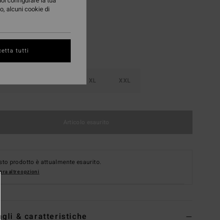
uoi configurare la tua
o, alcuni cookie di
etta tutti
M
L
XL
XXL
Articolo esaurito
to prodotto è attualmente esaurito.
ra altre opzioni
agli & caratteristiche