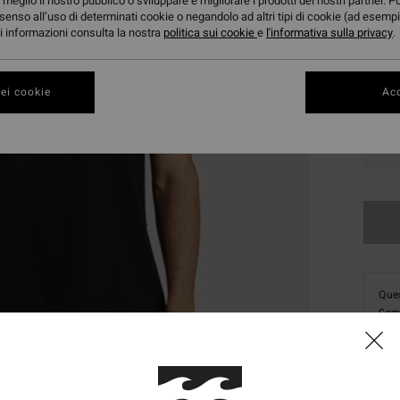
meglio il nostro pubblico o sviluppare e migliorare i prodotti dei nostri partner. P
senso all’uso di determinati cookie o negandolo ad altri tipi di cookie (ad esempi
ori informazioni consulta la nostra
politica sui cookie
e
l'informativa sulla privacy
.
ei cookie
Acc
S
Ques
Comp
Dett