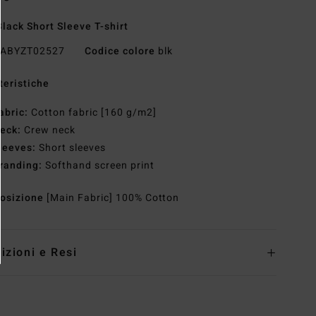
lack Short Sleeve T-shirt
ABYZT02527
Codice colore
blk
teristiche
abric:
Cotton fabric [160 g/m2]
eck:
Crew neck
leeves:
Short sleeves
randing:
Softhand screen print
osizione
[Main Fabric] 100% Cotton
izioni e Resi