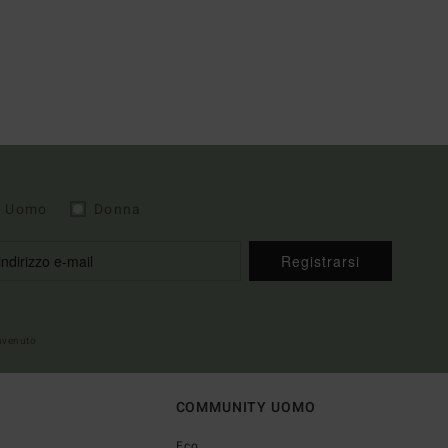
Uomo
Donna
Registrarsi
envenuto
COMMUNITY UOMO
Eco