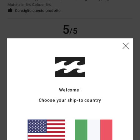
Materiale
: 5
Colore
: 5
/5
/5
Consiglio questo prodotto
5
/5
Selim
29. giugno 2026
Acquisto verificato
Corrisponde alla descrizione
Mostra originale - Français
Comfort
: 5
Rapporto qualità-prezzo
: 5
Taglia
: Taglia perfetta
/5
/5
Materiale
: 5
Colore
: 5
/5
/5
Welcome!
Consiglio questo prodotto
Choose your ship-to country
5
/5
Bruno
27. giugno 2026
Acquisto verificato