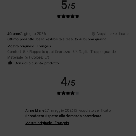
5
/5
Jérome
7. giugno 2026
Acquisto verificato
Ottimo prodotto, bella vestibilità e tessuto di buona qualità
Mostra originale - Français
Comfort
: 5
Rapporto qualità-prezzo
: 5
Taglia
: Troppo grande
/5
/5
Materiale
: 5
Colore
: 5
/5
/5
Consiglio questo prodotto
4
/5
Anne Marie
27. maggio 2026
Acquisto verificato
ridondanza rispetto alla domanda precedente.
Mostra originale - Français