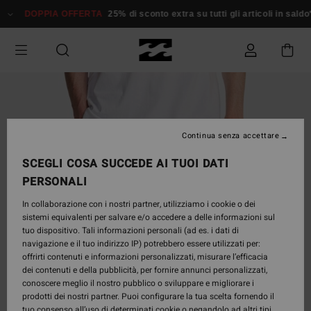
Salta
DOPPIA OFFERTA
25% di sconto extra su tutti gli articoli in sald
alle
informazioni
sul
prodotto
Continua senza accettare
SCEGLI COSA SUCCEDE AI TUOI DATI
PERSONALI
In collaborazione con i nostri partner, utilizziamo i cookie o dei
sistemi equivalenti per salvare e/o accedere a delle informazioni sul
tuo dispositivo. Tali informazioni personali (ad es. i dati di
navigazione e il tuo indirizzo IP) potrebbero essere utilizzati per:
offrirti contenuti e informazioni personalizzati, misurare l’efficacia
dei contenuti e della pubblicità, per fornire annunci personalizzati,
conoscere meglio il nostro pubblico o sviluppare e migliorare i
prodotti dei nostri partner. Puoi configurare la tua scelta fornendo il
tuo consenso all’uso di determinati cookie o negandolo ad altri tipi