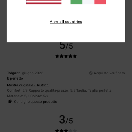
Comfort, taglio, colori, tasca con cerniera
Mostra originale - Français
Comfort
: 5
Rapporto qualità-prezzo
: 5
Taglia
: Taglia perfetta
/5
/5
Materiale
: 5
Colore
: 5
View all countries
/5
/5
Consiglio questo prodotto
5
/5
Tolga
22. giugno 2026
Acquisto verificato
È perfetto
Mostra originale - Deutsch
Comfort
: 5
Rapporto qualità-prezzo
: 5
Taglia
: Taglia perfetta
/5
/5
Materiale
: 5
Colore
: 5
/5
/5
Consiglio questo prodotto
3
/5