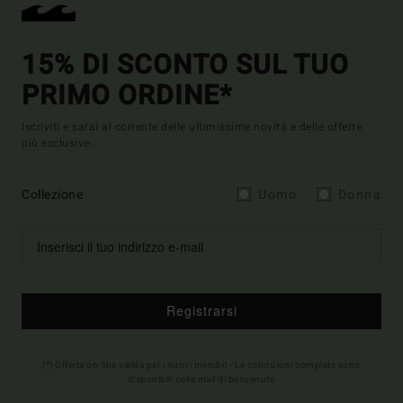
15% DI SCONTO SUL TUO
PRIMO ORDINE*
Iscriviti e sarai al corrente delle ultimissime novità e delle offerte
più esclusive.
Collezione
Uomo
Donna
Registrarsi
(*) Offerta on-line valida per i nuovi membri - Le condizioni complete sono
disponibili nella mail di benvenuto