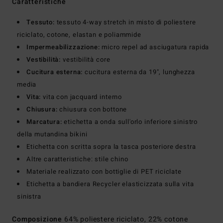
Caratteristiche
Tessuto:
tessuto 4-way stretch in misto di poliestere
riciclato, cotone, elastan e poliammide
Impermeabilizzazione:
micro repel ad asciugatura rapida
Vestibilità:
vestibilità core
Cucitura esterna:
cucitura esterna da 19", lunghezza
media
Vita:
vita con jacquard interno
Chiusura:
chiusura con bottone
Marcatura:
etichetta a onda sull'orlo inferiore sinistro
della mutandina bikini
Etichetta con scritta sopra la tasca posteriore destra
Altre caratteristiche: stile chino
Materiale realizzato con bottiglie di PET riciclate
Etichetta a bandiera Recycler elasticizzata sulla vita
sinistra
Composizione
64% poliestere riciclato, 22% cotone