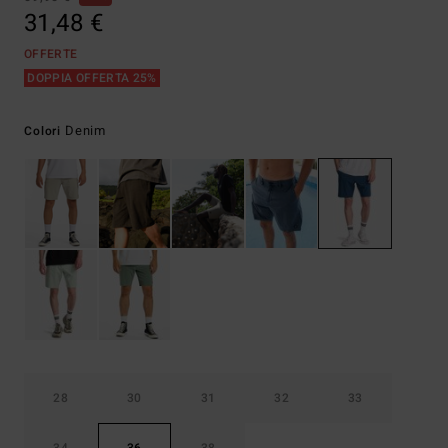
31,48 €
OFFERTE
DOPPIA OFFERTA 25%
Denim
Colori
28
30
31
32
33
34
36
38