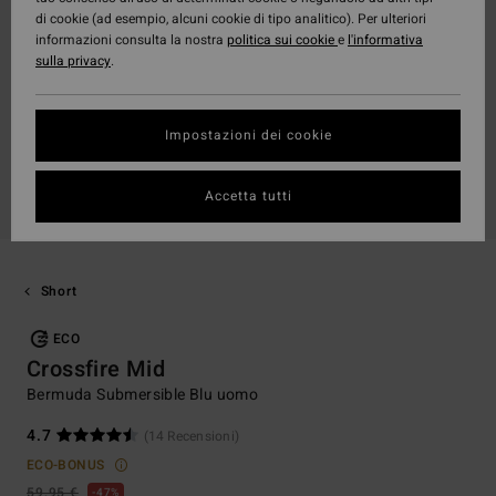
di cookie (ad esempio, alcuni cookie di tipo analitico). Per ulteriori
informazioni consulta la nostra
politica sui cookie
e
l'informativa
sulla privacy
.
Impostazioni dei cookie
Accetta tutti
Short
ECO
Crossfire Mid
Bermuda Submersible Blu uomo
4.7
(14 Recensioni)
ECO-BONUS
59,95 €
47%