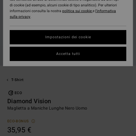
di cookie (ad esempio, alcuni cookie di tipo analitico). Per ulteriori
informazioni consulta la nostra
politica sui cookie
e
l'informativa
sulla privacy
.
Impostazioni dei cookie
Accetta tutti
T-Shirt
ECO
Diamond Vision
Maglietta a Maniche Lunghe Nero Uomo
ECO-BONUS
35,95 €