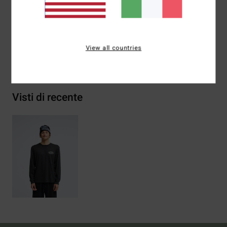
Composizione
[Tessuto principale] 70% cotone, 30%
cotone riciclato
View all countries
Spedizioni e Resi
Visti di recente