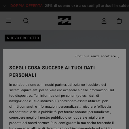
Salta
DOPPIA OFFERTA
25% di sconto extra su tutti gli articoli in saldo*
alle
informazioni
sul
prodotto
NUOVO PRODOTTO
Continua senza accettare
SCEGLI COSA SUCCEDE AI TUOI DATI
PERSONALI
In collaborazione con i nostri partner, utilizziamo i cookie o dei
sistemi equivalenti per salvare e/o accedere a delle informazioni sul
tuo dispositivo. Tali informazioni personali (ad es. i dati di
navigazione e il tuo indirizzo IP) potrebbero essere utilizzati per:
offrirti contenuti e informazioni personalizzati, misurare l’efficacia
dei contenuti e della pubblicità, per fornire annunci personalizzati,
conoscere meglio il nostro pubblico o sviluppare e migliorare i
prodotti dei nostri partner. Puoi configurare la tua scelta fornendo il
tuo consenso all’uso di determinati cookie o negandolo ad altri tipi