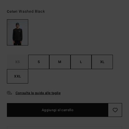
Washed Black
Colori
XS
S
M
L
XL
XXL
Consulta la guida alle taglie
Aggiungi al carrello