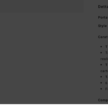
Dett
Porta
Style
Carat
T
T
real
T
cart
T
6
F
Comp
polie