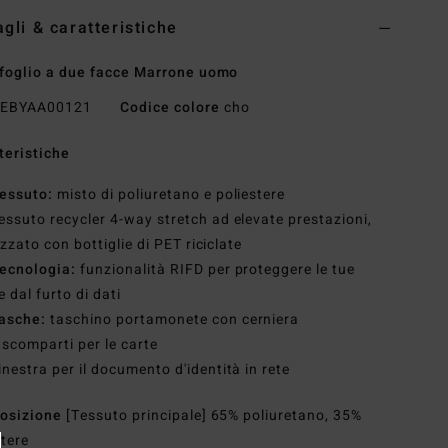
agli & caratteristiche
foglio a due facce Marrone uomo
EBYAA00121
Codice colore
cho
teristiche
essuto:
misto di poliuretano e poliestere
essuto recycler 4-way stretch ad elevate prestazioni,
izzato con bottiglie di PET riciclate
ecnologia:
funzionalità RIFD per proteggere le tue
e dal furto di dati
asche:
taschino portamonete con cerniera
 scomparti per le carte
inestra per il documento d'identità in rete
osizione
[Tessuto principale] 65% poliuretano, 35%
stere