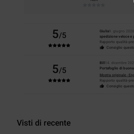
5
Giulia
9. giugno 202
/5
spedizione veloce e 
Rapporto qualità-pr
Consiglio quest
Bill
14. dicembre 20
5
/5
Portafoglio di buona
Mostra originale - En
Rapporto qualità-pr
Consiglio quest
Visti di recente