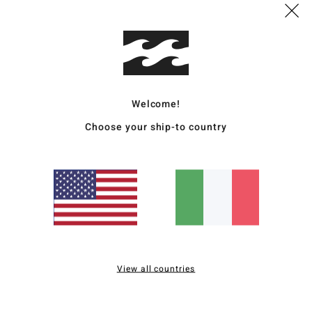
Sped
Welcome!
Choose your ship-to country
Punteggio medio
5.0
/5
basato su
2 recensioni verificate
dal dicembre 2025
Il 100% dei nostri clienti consiglia questo prodotto
View all countries
pporto qualità-prezzo
Taglia
Material
4.5
5.0