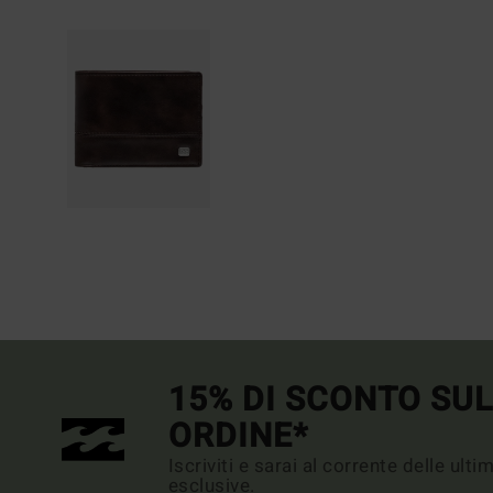
15% DI SCONTO SU
ORDINE*
Iscriviti e sarai al corrente delle ult
esclusive.