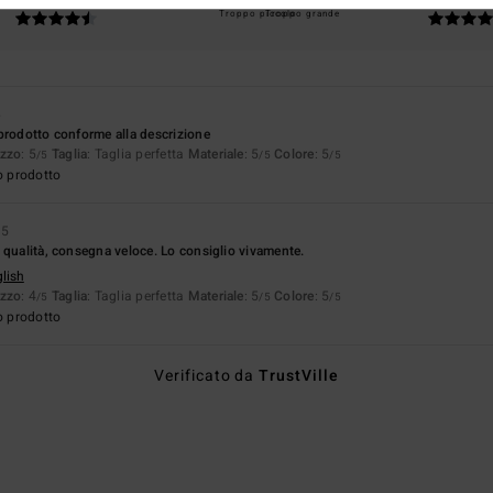
Troppo piccolo
Troppo grande
6
prodotto conforme alla descrizione
ezzo
: 5
Taglia
: Taglia perfetta
Materiale
: 5
Colore
: 5
/5
/5
/5
o prodotto
25
 qualità, consegna veloce. Lo consiglio vivamente.
glish
ezzo
: 4
Taglia
: Taglia perfetta
Materiale
: 5
Colore
: 5
/5
/5
/5
o prodotto
Verificato da
TrustVille