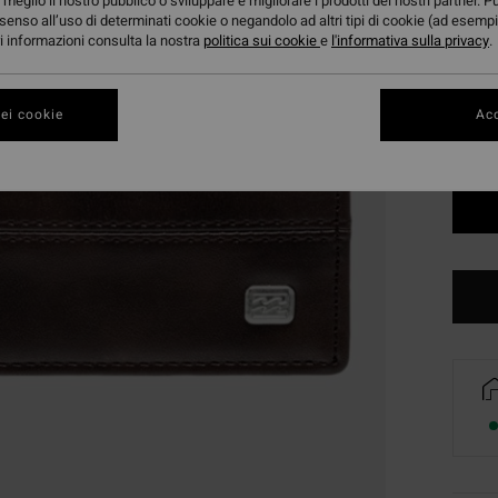
meglio il nostro pubblico o sviluppare e migliorare i prodotti dei nostri partner. P
senso all’uso di determinati cookie o negandolo ad altri tipi di cookie (ad esempi
Color
ori informazioni consulta la nostra
politica sui cookie
e
l'informativa sulla privacy
.
ei cookie
Acc