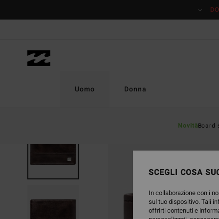
Salta
DO
alle
informazioni
sul
prodotto
Uomo
Donna
Novità
Board 
SCEGLI COSA SUC
In collaborazione con i no
sul tuo dispositivo. Tali i
offrirti contenuti e inform