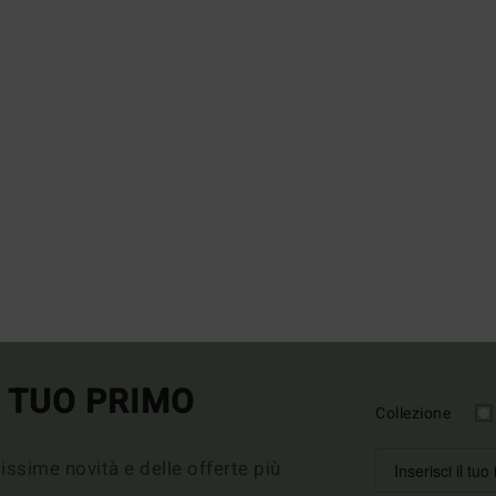
L TUO PRIMO
Collezione
imissime novità e delle offerte più