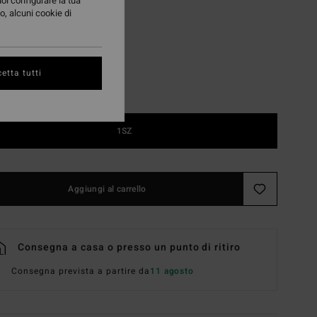
uoi configurare la tua
o, alcuni cookie di
Chocolate
i
etta tutti
1SZ
Aggiungi al carrello
Consegna a casa o presso un punto di ritiro
Consegna prevista a partire da
11 agosto