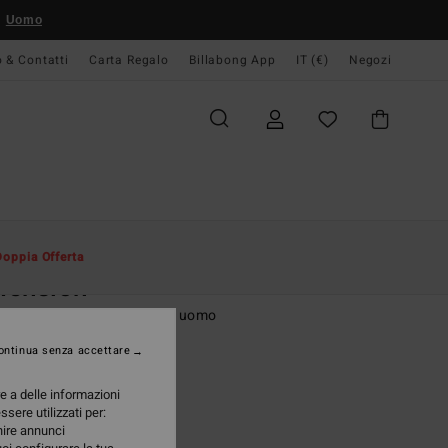
Uomo
o & Contatti
Carta Regalo
Billabong App
IT (€)
Negozi
Uomo
Accessori
Portafogli
Doppia Offerta
mension
foglio a due facce Marrone uomo
ontinua senza accettare
(2 Recensioni)
ONUS
re a delle informazioni
95 €
ssere utilizzati per:
rnire annunci