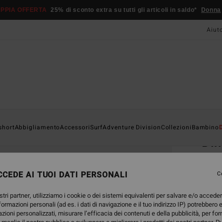
PPIA OFFERTA
25% di sconto extra su tutti gli articoli in saldo*
Donna
Aiut
Home
short
Abbigliamento
Accessori
Surf
Adventure Division
Collezioni
Bambino
Di
Porta
CEDE AI TUOI DATI PERSONALI
5.0
C
ECO-B
stri partner, utilizziamo i cookie o dei sistemi equivalenti per salvare e/o accede
29,
nformazioni personali (ad es. i dati di navigazione e il tuo indirizzo IP) potrebbero e
azioni personalizzati, misurare l’efficacia dei contenuti e della pubblicità, per fo