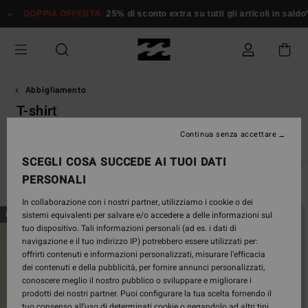
Salta
 OFFERTA
25% di sconto extra su tutti gli articoli in saldo*
Donna
Uo
alla
selezione
di
griglie
dei
prodotti
Abbigliamento
T-shirt
Continua senza accettare
o
T-shirt
Top
Camicie
Felpe
Abiti
Short & Gonne
SCEGLI COSA SUCCEDE AI TUOI DATI
PERSONALI
Filtra e Ordina
120
Risultati
In collaborazione con i nostri partner, utilizziamo i cookie o dei
Salta
Vai
sistemi equivalenti per salvare e/o accedere a delle informazioni sul
NUOVO PRODOTTO
NUOVO PRODOTTO
ai
a
tuo dispositivo. Tali informazioni personali (ad es. i dati di
criteri
visualizza
navigazione e il tuo indirizzo IP) potrebbero essere utilizzati per:
del
in
offrirti contenuti e informazioni personalizzati, misurare l’efficacia
filtro
ordine
dei contenuti e della pubblicità, per fornire annunci personalizzati,
di
conoscere meglio il nostro pubblico o sviluppare e migliorare i
ricerca
prodotti dei nostri partner. Puoi configurare la tua scelta fornendo il
tuo consenso all’uso di determinati cookie o negandolo ad altri tipi