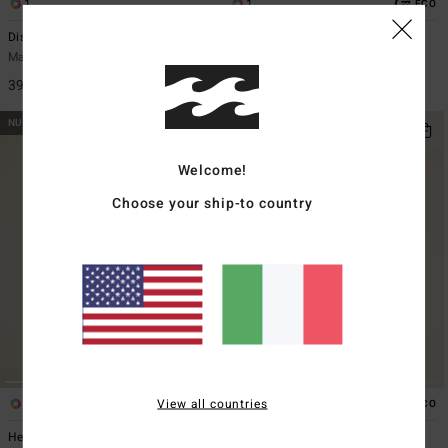
1
1
ECO
Distant Stars
A/DIV Apres Ski
Maglietta oversize Nero Donna
Maglietta a Maniche Lunghe Blu
Donna
39,95 €
45,95 €
NUOVO PRODOTTO
NUOVO PRODOTTO
Welcome!
Choose your ship-to country
View all countries
3
1
ECO
ECO
Heritage Backer
A/DIV Good Vibes True