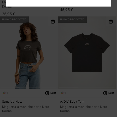
Maglietta a maniche corte Grigio
Maglietta oversize Beige Donna
Donna
45,95 €
25,95 €
NUOVO PRODOTTO
NUOVO PRODOTTO
1
1
ECO
ECO
Suns Up Now
A/DIV Edgy Tom
Maglietta a maniche corte Nero
Maglietta a maniche corte Nero
Donna
Donna