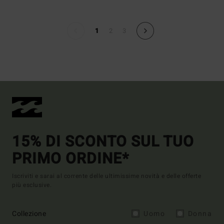
1
2
3
15% DI SCONTO SUL TUO
PRIMO ORDINE*
Iscriviti e sarai al corrente delle ultimissime novità e delle offerte
più esclusive.
Collezione
Uomo
Donna