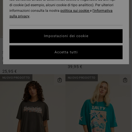
di cookie (ad esempio, alcuni cookie di tipo analitico). Per ulteriori
informazioni consulta la nostra
politica sui cookie
e
l'informativa
sulla privacy
.
Impostazioni dei cookie
6
1
ECO
ECO
Accetta tutti
Surfing In Town
Since 73 True
Maglietta a maniche corte Blu
Maglietta oversize Beige Donna
Donna
39,95 €
25,95 €
NUOVO PRODOTTO
NUOVO PRODOTTO