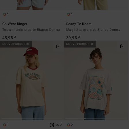
1
1
Go West Ringer
Ready To Roam
Top a maniche corte Bianco Donna
Maglietta oversize Bianco Donna
45,95 €
39,95 €
NUOVO PRODOTTO
NUOVO PRODOTTO
1
2
ECO