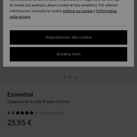
di cookie (ad esempio, alcuni cookie di tipo analitico). Per ulteriori
informazioni consulta la nostra
politica sui cookie
e
l'informativa
sulla privacy
.
Impostazioni dei cookie
Accetta tutti
Essential
Cappuccio in tela Rosso Donna
4.4
(8 Recensioni)
25,95 €