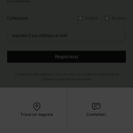
più esclusive.
Collezione
Uomo
Donna
Registrarsi
(*) Offerta on-line valida per i nuovi membri - Le condizioni complete sono
disponibili nella mail di benvenuto
Trova un negozio
Contattaci