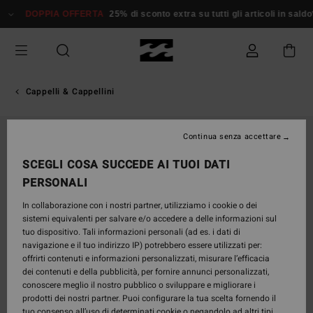
Salta
DOPPIA OFFERTA
25% di sconto extra su tutti gli articoli in saldo*
D
alle
informazioni
sul
prodotto
Cappelli & Cappellini
NUOVO PRODOTTO
Continua senza accettare
SCEGLI COSA SUCCEDE AI TUOI DATI
PERSONALI
In collaborazione con i nostri partner, utilizziamo i cookie o dei
sistemi equivalenti per salvare e/o accedere a delle informazioni sul
tuo dispositivo. Tali informazioni personali (ad es. i dati di
navigazione e il tuo indirizzo IP) potrebbero essere utilizzati per:
offrirti contenuti e informazioni personalizzati, misurare l’efficacia
dei contenuti e della pubblicità, per fornire annunci personalizzati,
conoscere meglio il nostro pubblico o sviluppare e migliorare i
prodotti dei nostri partner. Puoi configurare la tua scelta fornendo il
tuo consenso all’uso di determinati cookie o negandolo ad altri tipi