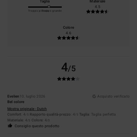
Taglia
Materiale
4.5
Troppo piccolo
Troppo grande
Colore
4.6
4
/5
Evelien
10. luglio 2026
Acquisto verificato
Bel colore
Mostra originale - Dutch
Comfort
: 4
Rapporto qualità-prezzo
: 4
Taglia
: Taglia perfetta
/5
/5
Materiale
: 4
Colore
: 4
/5
/5
Consiglio questo prodotto