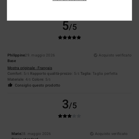
Colore
: 4
/5
Consiglio questo prodotto
5
/5
Philippine
29. maggio 2026
Acquisto verificato
Base
Mostra originale - Français
Comfort
: 5
Rapporto qualità-prezzo
: 5
Taglia
: Taglia perfetta
/5
/5
Materiale
: 4
Colore
: 5
/5
/5
Consiglio questo prodotto
3
/5
Marie
28. maggio 2026
Acquisto verificato