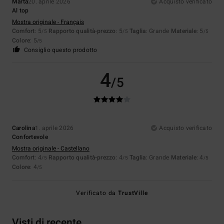
Marta
20. aprile 2026
Acquisto verificato
Al top
Mostra originale - Français
Comfort
: 5
Rapporto qualità-prezzo
: 5
Taglia
: Grande
Materiale
: 5
/5
/5
/5
Colore
: 5
/5
Consiglio questo prodotto
4
/5
Carolina
1. aprile 2026
Acquisto verificato
Confortevole
Mostra originale - Castellano
Comfort
: 4
Rapporto qualità-prezzo
: 4
Taglia
: Grande
Materiale
: 4
/5
/5
/5
Colore
: 4
/5
Verificato da
TrustVille
Visti di recente