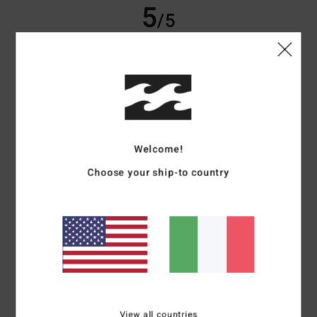
5
/5
Marie-Christine
2. luglio 2026
Acquisto verificato
Taglio davvero bello
Mostra originale - Français
Comfort
: 5
Rapporto qualità-prezzo
: 5
Taglia
: Taglia perfetta
/5
/5
Materiale
: 5
Colore
: 5
/5
/5
Welcome!
Consiglio questo prodotto
Choose your ship-to country
4
/5
Bernd
25. giugno 2026
Acquisto verificato
Solo così, per dire
Mostra originale - Deutsch
Comfort
: 4
Rapporto qualità-prezzo
: 5
Taglia
: Grande
Materiale
: 4
/5
/5
/5
View all countries