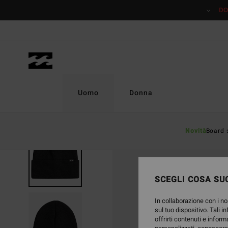
Salta
DO
alle
informazioni
sul
prodotto
Uomo
Donna
Novità
Board 
SCEGLI COSA SUC
In collaborazione con i no
sul tuo dispositivo. Tali i
offrirti contenuti e inform