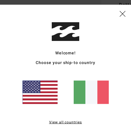
Dett
Berre
Style
Carat
Welcome!
T
v
Choose your ship-to country
M
A
Comp
Sped
View all countries