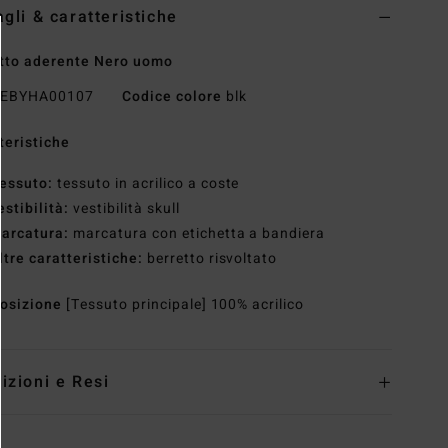
agli & caratteristiche
tto aderente Nero uomo
EBYHA00107
Codice colore
blk
teristiche
essuto:
tessuto in acrilico a coste
estibilità:
vestibilità skull
arcatura:
marcatura con etichetta a bandiera
ltre caratteristiche:
berretto risvoltato
osizione
[Tessuto principale] 100% acrilico
izioni e Resi