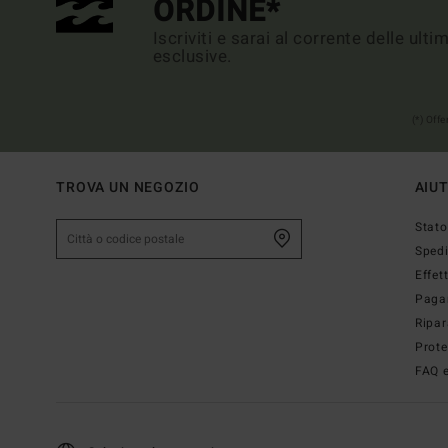
ORDINE*
Iscriviti e sarai al corrente delle ult
esclusive.
(*) Off
TROVA UN NEGOZIO
AIU
Stato
Sped
Effet
Paga
Ripar
Prote
FAQ e