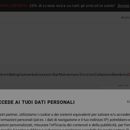
PPIA OFFERTA
25% di sconto extra su tutti gli articoli in saldo*
Donna
Aiut
Home
short
Abbigliamento
Accessori
Surf
Adventure Division
Collezioni
Bambino
Ete
Berre
CEDE AI TUOI DATI PERSONALI
C
19,
stri partner, utilizziamo i cookie o dei sistemi equivalenti per salvare e/o accede
nformazioni personali (ad es. i dati di navigazione e il tuo indirizzo IP) potrebbero e
Color
azioni personalizzati, misurare l’efficacia dei contenuti e della pubblicità, per fo