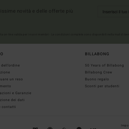
imissime novità e delle offerte più
erta on-line valida per i nuovi membri - Le condizioni complete sono disponibili nella mail di b
TO
BILLABONG
 dell’ordine
50 Years of Billabong
izione
Billabong Crew
tuare un reso
Buono regalo
mento
Sconti per studenti
azioni e Garanzie
zione dei dati
 contatti
Impos