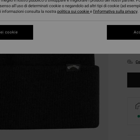
meglio il nostro pubblico o sviluppare e migliorare i prodotti dei nostri partner. P
senso all’uso di determinati cookie o negandolo ad altri tipi di cookie (ad esempi
ori informazioni consulta la nostra
politica sui cookie
e
l'informativa sulla privacy
.
ei cookie
Acc
Co