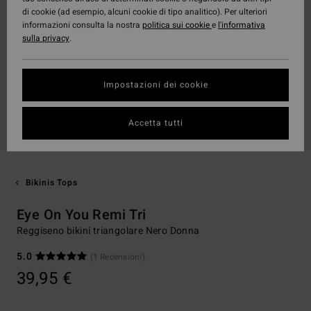
di cookie (ad esempio, alcuni cookie di tipo analitico). Per ulteriori
informazioni consulta la nostra
politica sui cookie
e
l'informativa
sulla privacy
.
Impostazioni dei cookie
Accetta tutti
Bikinis Tops
Eye On You Remi Tri
Reggiseno bikini triangolare Nero Donna
5.0
(1 Recensioni)
39,95 €