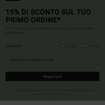
15% DI SCONTO SUL TUO
PRIMO ORDINE*
Iscriviti e sarai al corrente delle ultimissime novità e delle offerte
più esclusive.
Collezione
Uomo
Donna
Registrarsi
(*) Offerta on-line valida per i nuovi membri - Le condizioni complete sono
disponibili nella mail di benvenuto