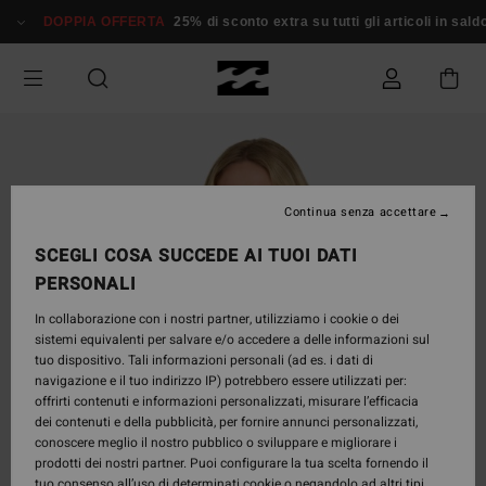
Salta
DOPPIA OFFERTA
25% di sconto extra su tutti gli articoli in saldo*
alle
informazioni
sul
prodotto
Continua senza accettare
SCEGLI COSA SUCCEDE AI TUOI DATI
PERSONALI
In collaborazione con i nostri partner, utilizziamo i cookie o dei
sistemi equivalenti per salvare e/o accedere a delle informazioni sul
tuo dispositivo. Tali informazioni personali (ad es. i dati di
navigazione e il tuo indirizzo IP) potrebbero essere utilizzati per:
offrirti contenuti e informazioni personalizzati, misurare l’efficacia
dei contenuti e della pubblicità, per fornire annunci personalizzati,
conoscere meglio il nostro pubblico o sviluppare e migliorare i
prodotti dei nostri partner. Puoi configurare la tua scelta fornendo il
tuo consenso all’uso di determinati cookie o negandolo ad altri tipi