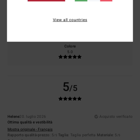
Taglia
Materiale
View all countries
5.0
Troppo piccolo
Troppo grande
Colore
5.0
5
/5
Helene
20. luglio 2026
Acquisto verificato
Ottima qualità e vestibilità
Mostra originale - Français
Rapporto qualità-prezzo
: 5
Taglia
: Taglia perfetta
Materiale
: 5
/5
/5