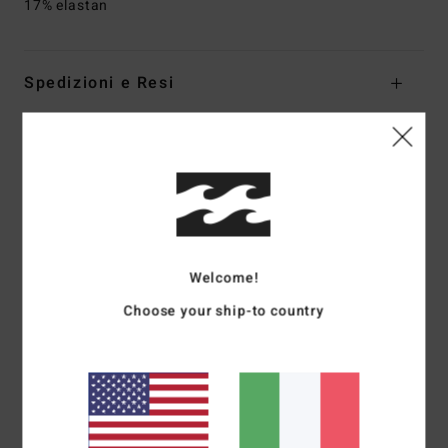
17% elastan
Spedizioni e Resi
Recensioni dei clienti
Punteggio medio
5.0
Welcome!
/5
Choose your ship-to country
basato su
1 recensioni verificate
dal luglio 2026
Il 100% dei nostri clienti consiglia questo prodotto
Comfort
Rapporto qualità-prezzo
NaN
5.0