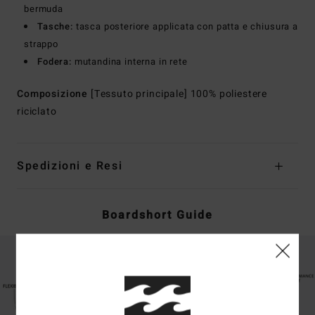
bermuda
Tasche:
tasca posteriore applicata con patta e chiusura a
strappo
Fodera:
mutandina interna in rete
Composizione
[Tessuto principale] 100% poliestere
riciclato
Spedizioni e Resi
Boardshort Guide