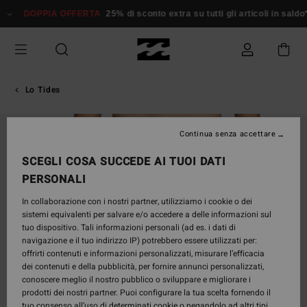
Salta
DOPPIA OFFERTA
25% di sconto extra su tutti gli articoli in saldo*
D
alle
informazioni
sul
prodotto
Lo Tides
Continua senza accettare
SCEGLI COSA SUCCEDE AI TUOI DATI
PERSONALI
In collaborazione con i nostri partner, utilizziamo i cookie o dei
sistemi equivalenti per salvare e/o accedere a delle informazioni sul
tuo dispositivo. Tali informazioni personali (ad es. i dati di
navigazione e il tuo indirizzo IP) potrebbero essere utilizzati per:
offrirti contenuti e informazioni personalizzati, misurare l’efficacia
dei contenuti e della pubblicità, per fornire annunci personalizzati,
conoscere meglio il nostro pubblico o sviluppare e migliorare i
prodotti dei nostri partner. Puoi configurare la tua scelta fornendo il
tuo consenso all’uso di determinati cookie o negandolo ad altri tipi