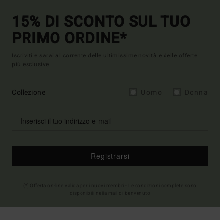
15% DI SCONTO SUL TUO
PRIMO ORDINE*
Iscriviti e sarai al corrente delle ultimissime novità e delle offerte
più esclusive.
Collezione
Uomo
Donna
Registrarsi
(*) Offerta on-line valida per i nuovi membri - Le condizioni complete sono
disponibili nella mail di benvenuto