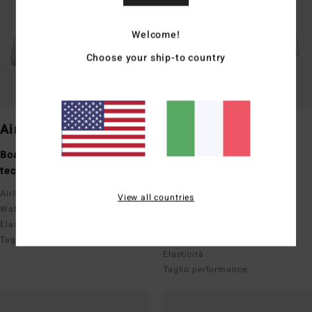
Welcome!
Choose your ship-to country
Airlite
Pro
Boardshort perforance
Boardshort performance
tecnici
Upcycler
Recycler 4 Way Stretch
Airlite con Ciclo x Recycler
View all countries
Recycler Poly Cotton 4 Way
Water Repel senza PFC
Stretch
Elasticità
Water Repel senza PFC
Taglio performance
Elasticità
Taglio performance