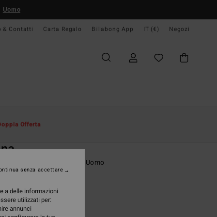
Uomo
o & Contatti
Carta Regalo
Billabong App
IT (€)
Negozi
Uomo
Abbigliamento
T-Shirt
Doppia Offerta
O
una
etta a maniche corte Beige Uomo
ontinua senza accettare
(5 Recensioni)
re a delle informazioni
95 €
ssere utilizzati per:
rnire annunci
A OFFERTA 25%