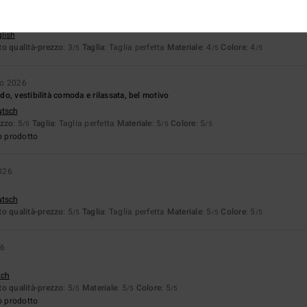
026
glish
o qualità-prezzo
: 3
Taglia
: Taglia perfetta
Materiale
: 4
Colore
: 4
/5
/5
/5
io 2026
o, vestibilità comoda e rilassata, bel motivo
utsch
ezzo
: 5
Taglia
: Taglia perfetta
Materiale
: 5
Colore
: 5
/5
/5
/5
o prodotto
026
utsch
o qualità-prezzo
: 5
Taglia
: Taglia perfetta
Materiale
: 5
Colore
: 5
/5
/5
/5
26
tch
o qualità-prezzo
: 5
Materiale
: 5
Colore
: 5
/5
/5
/5
o prodotto