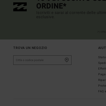
ORDINE*
Iscriviti e sarai al corrente delle ult
esclusive.
(*) Off
TROVA UN NEGOZIO
AIU
Stato
Sped
Effet
Paga
Ripar
Prote
FAQ e