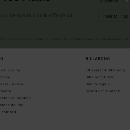
Collezione
imissime novità e delle offerte più
erta on-line valida per i nuovi membri - Le condizioni complete sono disponibili nella mail di b
TO
BILLABONG
 dell’ordine
50 Years of Billabong
izione
Billabong Crew
tuare un reso
Buono regalo
mento
Sconti per studenti
azioni e Garanzie
zione dei dati
 contatti