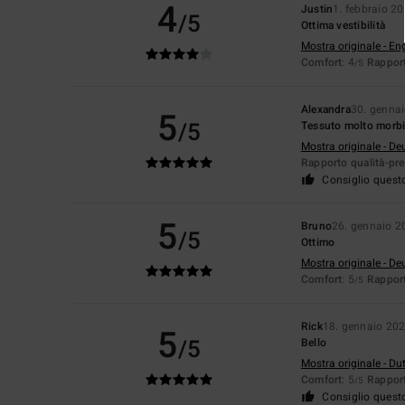
4
Justin
1. febbraio 2
/5
Ottima vestibilità
Mostra originale - En
Comfort
: 4
Rapport
/5
Alexandra
30. genna
5
/5
Tessuto molto morbid
Mostra originale - De
Rapporto qualità-pr
Consiglio quest
5
Bruno
26. gennaio 2
/5
Ottimo
Mostra originale - De
Comfort
: 5
Rapport
/5
Rick
18. gennaio 20
5
/5
Bello
Mostra originale - Du
Comfort
: 5
Rapport
/5
Consiglio quest