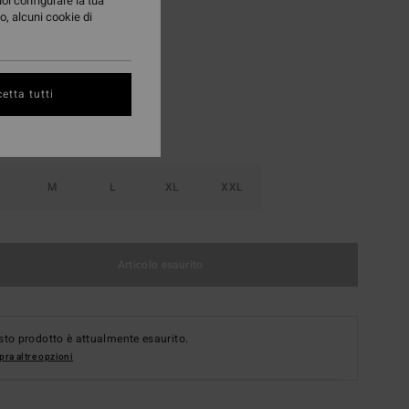
uoi configurare la tua
o, alcuni cookie di
Chino
i
etta tutti
M
L
XL
XXL
Articolo esaurito
to prodotto è attualmente esaurito.
ra altre opzioni