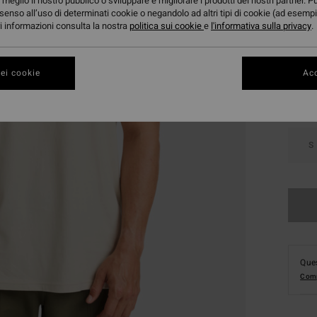
meglio il nostro pubblico o sviluppare e migliorare i prodotti dei nostri partner. P
senso all’uso di determinati cookie o negandolo ad altri tipi di cookie (ad esempi
ori informazioni consulta la nostra
politica sui cookie
e
l'informativa sulla privacy
.
Color
ei cookie
Acc
S
Ques
Comp