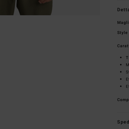
Dett
Magli
Style
Carat
T
M
S
E
E
Comp
Sped