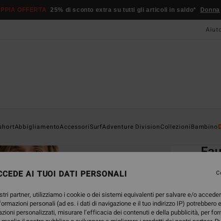
PPIA OFFERTA
25% di sconto extra su tutti gli articoli in saldo*
Donna
Aiut
Home
short
Abbigliamento
Accessori
Surf
Adventure Division
Collezioni
Bambino
EC
Fa
Magli
CEDE AI TUOI DATI PERSONALI
C
4.8
stri partner, utilizziamo i cookie o dei sistemi equivalenti per salvare e/o accede
35,
nformazioni personali (ad es. i dati di navigazione e il tuo indirizzo IP) potrebbero e
azioni personalizzati, misurare l’efficacia dei contenuti e della pubblicità, per fo
DOPPI