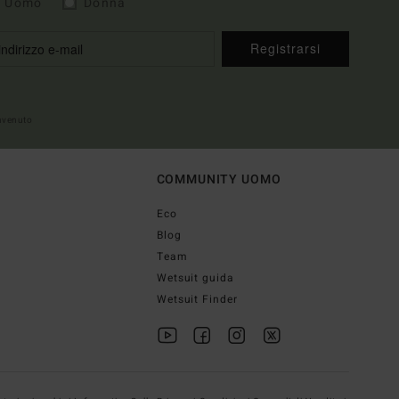
Uomo
Donna
Registrarsi
envenuto
COMMUNITY UOMO
Eco
Blog
Team
Wetsuit guida
Wetsuit Finder