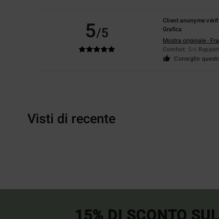
Client anonyme vérif
5
/5
Grafica
Mostra originale - Fr
Comfort
: 5
Rapport
/5
Consiglio quest
Visti di recente
15% DI SCONTO SU