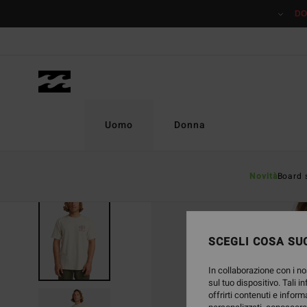
Salta
DO
alle
informazioni
sul
prodotto
Uomo
Donna
Novità
Board 
ESAURITE
SCEGLI COSA SUC
In collaborazione con i no
sul tuo dispositivo. Tali i
offrirti contenuti e inform