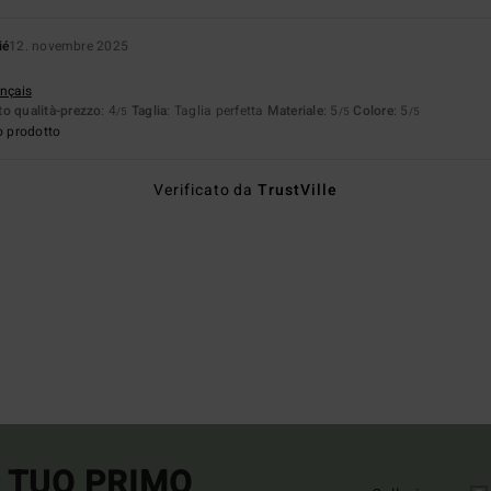
ié
12. novembre 2025
ançais
o qualità-prezzo
: 4
Taglia
: Taglia perfetta
Materiale
: 5
Colore
: 5
/5
/5
/5
o prodotto
Verificato da
TrustVille
L TUO PRIMO