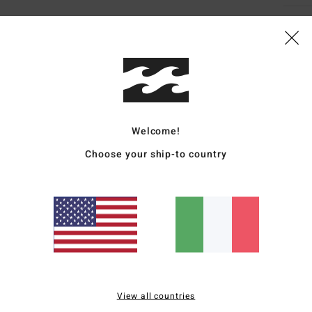
Punteggio medio
4.8
Welcome!
/5
Choose your ship-to country
basato su
5 recensioni verificate
dal novembre 2025
Il 60% dei nostri clienti consiglia questo prodotto
pporto qualità-prezzo
Taglia
Material
4.4
4.8
Troppo piccolo
Troppo grande
View all countries