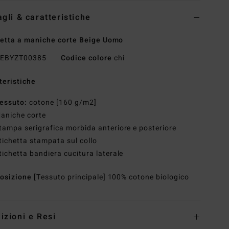
agli & caratteristiche
etta a maniche corte Beige Uomo
EBYZT00385
Codice colore
chi
teristiche
essuto:
cotone [160 g/m2]
aniche corte
tampa serigrafica morbida anteriore e posteriore
tichetta stampata sul collo
tichetta bandiera cucitura laterale
osizione
[Tessuto principale] 100% cotone biologico
izioni e Resi