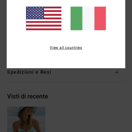
Copertura:
copertura succinta
Chiusura:
nodi sulla chiusura al centro della schiena
Marcatura:
logo ricamato
Altre caratteristiche: anello centrali sul davanti
Composizione
[Tessuto principale] 78% nylon riciclato,
View all countries
22% elastan
Spedizioni e Resi
Visti di recente