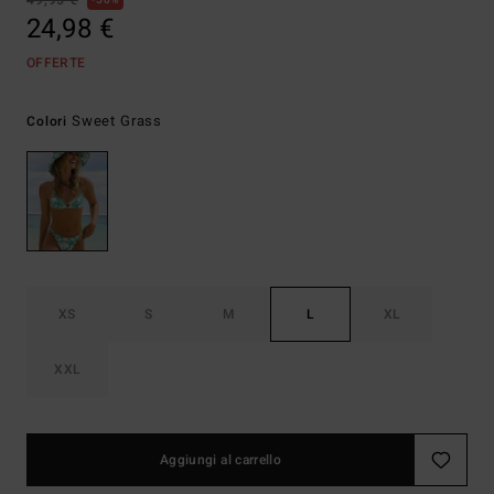
49,95 €
50%
24,98 €
OFFERTE
Sweet Grass
Colori
XS
S
M
L
XL
XXL
Aggiungi al carrello