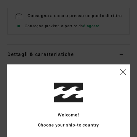
Consegna a casa o presso un punto di ritiro
Consegna prevista a partire da
8 agosto
Dettagli & caratteristiche
Top bikini a fascia Verde Donna
Style
ABJX300745
Codice colore
gkz0
Caratteristiche
Tessuto:
tessuto mano pesca elasticizzato in nylon
riciclato
Welcome!
Collo:
collo halter
Choose your ship-to country
Spalline:
nodi centrali sulle spalline posteriori
Imbottitura:
Imbottitura rimovibile