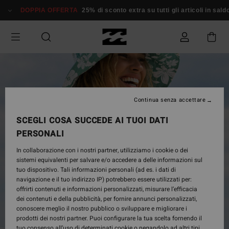
Salta
DOPPIA OFFERTA
25% di sconto extra su tutti gli articoli in saldo*
alle
informazioni
sul
prodotto
Continua senza accettare
SCEGLI COSA SUCCEDE AI TUOI DATI
PERSONALI
In collaborazione con i nostri partner, utilizziamo i cookie o dei
sistemi equivalenti per salvare e/o accedere a delle informazioni sul
tuo dispositivo. Tali informazioni personali (ad es. i dati di
navigazione e il tuo indirizzo IP) potrebbero essere utilizzati per:
offrirti contenuti e informazioni personalizzati, misurare l’efficacia
dei contenuti e della pubblicità, per fornire annunci personalizzati,
conoscere meglio il nostro pubblico o sviluppare e migliorare i
prodotti dei nostri partner. Puoi configurare la tua scelta fornendo il
tuo consenso all’uso di determinati cookie o negandolo ad altri tipi