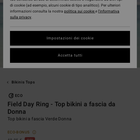
di cookie (ad esempio, alcuni cookie di tipo analitico). Per ulteriori
informazioni consulta la nostra
politica sui cookie
e
l'informativa
sulla privacy
.
Impostazioni dei cookie
Accetta tutti
Bikinis Tops
ECO
Field Day Ring - Top bikini a fascia da
Donna
Top bikini a fascia Verde Donna
ECO-BONUS