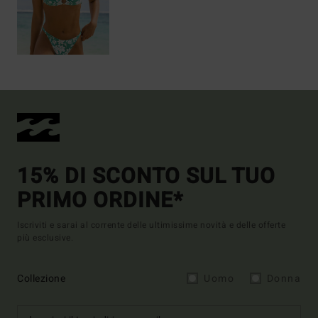
15% DI SCONTO SUL TUO
PRIMO ORDINE*
Iscriviti e sarai al corrente delle ultimissime novità e delle offerte
più esclusive.
Collezione
Uomo
Donna