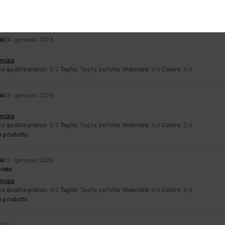
o qualità-prezzo
: 4
Taglia
: Taglia perfetta
Materiale
: 4
Colore
: 4
/5
/5
/5
o prodotto
ié
24. gennaio 2026
ançais
o qualità-prezzo
: 3
Taglia
: Taglia perfetta
Materiale
: 3
Colore
: 4
/5
/5
/5
ié
23. gennaio 2026
ançais
o qualità-prezzo
: 5
Taglia
: Taglia perfetta
Materiale
: 5
Colore
: 2
/5
/5
/5
o prodotto
ié
17. gennaio 2026
orato
ançais
o qualità-prezzo
: 4
Taglia
: Taglia perfetta
Materiale
: 5
Colore
: 5
/5
/5
/5
o prodotto
2026