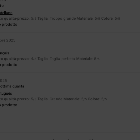
do
stellano
o qualità-prezzo
: 5
Taglia
: Troppo grande
Materiale
: 5
Colore
: 5
/5
/5
/5
o prodotto
bre 2025
ançais
o qualità-prezzo
: 4
Taglia
: Taglia perfetta
Materiale
: 5
/5
/5
o prodotto
2025
 ottima qualità
rtuguês
o qualità-prezzo
: 5
Taglia
: Grande
Materiale
: 5
Colore
: 5
/5
/5
/5
o prodotto