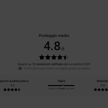
Punteggio medio
4.8
/5
basato su
13 recensioni verificate
dal novembre 2025
Il 92% dei nostri clienti consiglia questo prodotto
pporto qualità-prezzo
Taglia
Material
4.6
4.8
Troppo piccolo
Troppo grande