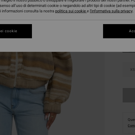
meglio il nostro pubblico o sviluppare e migliorare i prodotti dei nostri partner. P
DOPPI
senso all’uso di determinati cookie o negandolo ad altri tipi di cookie (ad esempi
ori informazioni consulta la nostra
politica sui cookie
e
l'informativa sulla privacy
.
Color
ei cookie
Acc
XS
Ques
Comp