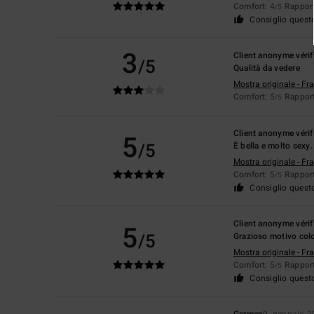
Comfort
: 4
Rapport
/5
Consiglio quest
3
Client anonyme vérif
/5
Qualità da vedere
Mostra originale - Fr
Comfort
: 5
Rapport
/5
Client anonyme vérif
5
/5
È bella e molto sexy.
Mostra originale - Fr
Comfort
: 5
Rapport
/5
Consiglio quest
Client anonyme vérif
5
/5
Grazioso motivo col
Mostra originale - Fr
Comfort
: 5
Rapport
/5
Consiglio quest
Carmen
9. gennaio 