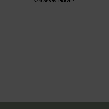
Verificato da
TrustVille