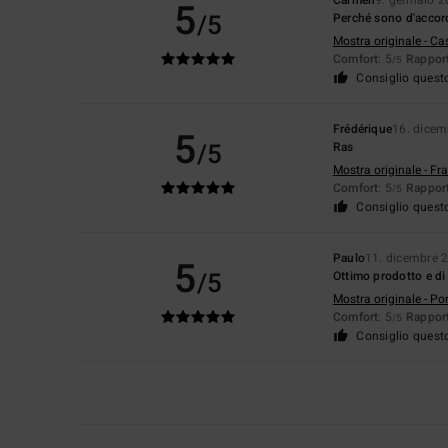
5
/5
Perché sono d'accor
Mostra originale - Ca
Comfort
: 5
Rapport
/5
Consiglio quest
Frédérique
16. dicem
5
/5
Ras
Mostra originale - Fr
Comfort
: 5
Rapport
/5
Consiglio quest
Paulo
11. dicembre 
5
/5
Ottimo prodotto e di
Mostra originale - Po
Comfort
: 5
Rapport
/5
Consiglio quest