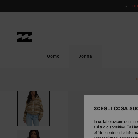
Salta
DO
alle
informazioni
sul
prodotto
Uomo
Donna
SCEGLI COSA SUC
In collaborazione con i no
sul tuo dispositivo. Tali i
offrirti contenuti e inform