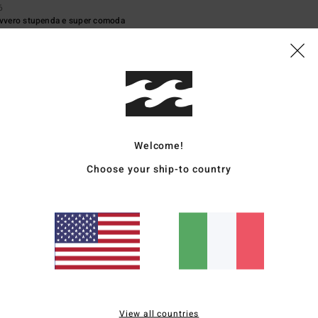
6
davvero stupenda e super comoda
glish
o qualità-prezzo
: 5
Taglia
: Taglia perfetta
Materiale
: 5
Colore
: 5
/5
/5
/5
o prodotto
o 2026
le; scegliere la propria taglia esatta perché è aderente nella parte inferiore
ançais
o qualità-prezzo
: 5
Taglia
: Taglia perfetta
Materiale
: 5
Colore
: 5
/5
/5
/5
Welcome!
o prodotto
Choose your ship-to country
2026
astici!
ançais
o qualità-prezzo
: 5
Taglia
: Taglia perfetta
Materiale
: 5
/5
/5
o prodotto
ié
26. gennaio 2026
ançais
View all countries