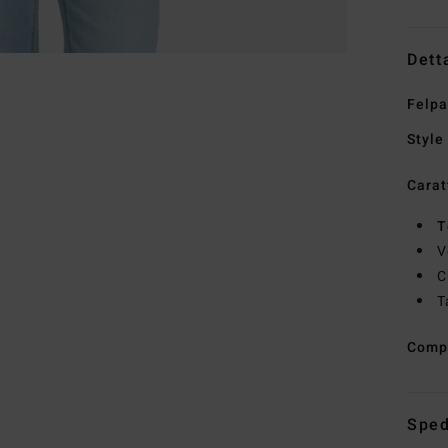
Dett
Felpa
Style
Carat
T
V
C
T
Comp
Sped