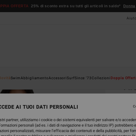
PPIA OFFERTA
25% di sconto extra su tutti gli articoli in saldo*
Donna
Aiut
Home
Novità
Swim
Abbigliamento
Accessori
Surf
Since '73
Collezioni
Doppia Offert
Fir
Felpa
CEDE AI TUOI DATI PERSONALI
4.8
C
79,95
stri partner, utilizziamo i cookie o dei sistemi equivalenti per salvare e/o accede
29,
nformazioni personali (ad es. i dati di navigazione e il tuo indirizzo IP) potrebbero e
azioni personalizzati, misurare l’efficacia dei contenuti e della pubblicità, per fo
OFFER