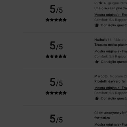
Ruth
16. giugno 202
5
/5
Una giacca in pile 
Mostra originale - En
Comfort
: 5
Rapport
/5
Consiglio quest
Nathalie
16. febbrai
5
/5
Tessuto molto piacevo
Mostra originale - Fr
Comfort
: 5
Rapport
/5
Consiglio quest
Margot
6. febbraio 
5
/5
Prodotti davvero fant
Mostra originale - Fr
Comfort
: 5
Rapport
/5
Consiglio quest
Client anonyme vérif
5
/5
fantastico
Mostra originale - Fr