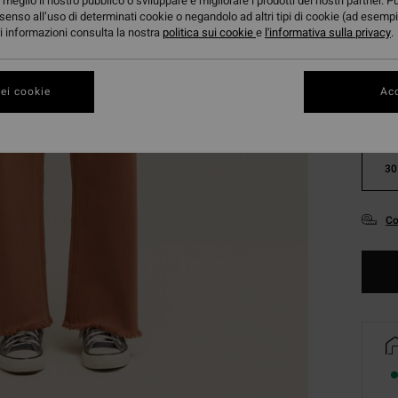
meglio il nostro pubblico o sviluppare e migliorare i prodotti dei nostri partner. P
senso all’uso di determinati cookie o negandolo ad altri tipi di cookie (ad esempi
ori informazioni consulta la nostra
politica sui cookie
e
l'informativa sulla privacy
.
ei cookie
Acc
24
30
Co