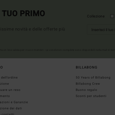
L TUO PRIMO
Collezione
imissime novità e delle offerte più
erta on-line valida per i nuovi membri - Le condizioni complete sono disponibili nella mail di b
TO
BILLABONG
 dell’ordine
50 Years of Billabong
izione
Billabong Crew
tuare un reso
Buono regalo
mento
Sconti per studenti
azioni e Garanzie
zione dei dati
 contatti