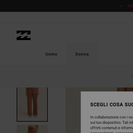
Salta
DO
alle
informazioni
sul
prodotto
Uomo
Donna
NUOVO PRODOTTO
SCEGLI COSA SUC
In collaborazione con i no
sul tuo dispositivo. Tali i
offrirti contenuti e inform