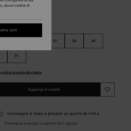
uoi configurare la tua
o, alcuni cookie di
etta tutti
25
26
27
28
29
31
nsulta la guida alle taglie
Aggiungi al carrello
Consegna a casa o presso un punto di ritiro
Consegna prevista a partire da
7 agosto