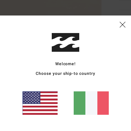
Dett
Panta
Style
Carat
Welcome!
T
Choose your ship-to country
V
C
T
E
Comp