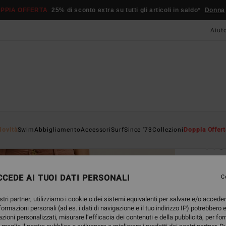
PPIA OFFERTA
25% di sconto extra su tutti gli articoli in saldo*
Donna
Aiut
Home
Novità
Swim
Abbigliamento
Accessori
Surf
Since '73
Collezioni
Doppia Offert
Fre
Pantal
CEDE AI TUOI DATI PERSONALI
C
85,
stri partner, utilizziamo i cookie o dei sistemi equivalenti per salvare e/o accede
nformazioni personali (ad es. i dati di navigazione e il tuo indirizzo IP) potrebbero e
Color
azioni personalizzati, misurare l’efficacia dei contenuti e della pubblicità, per fo