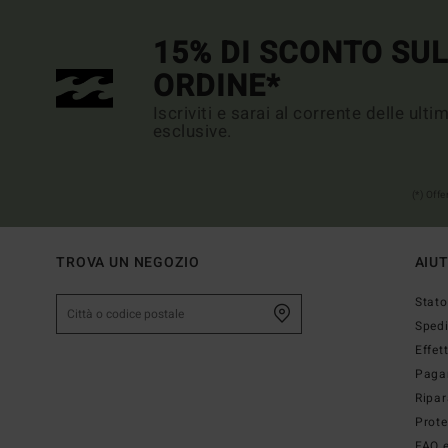
15% DI SCONTO SU
ORDINE*
Iscriviti e sarai al corrente delle ult
esclusive.
(*) Off
TROVA UN NEGOZIO
AIU
Stato
Sped
Effet
Paga
Ripar
Prote
FAQ e