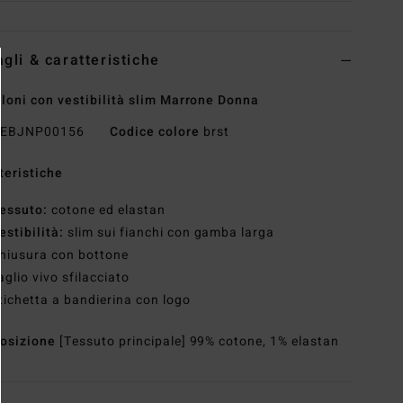
agli & caratteristiche
loni con vestibilità slim Marrone Donna
EBJNP00156
Codice colore
brst
teristiche
essuto:
cotone ed elastan
estibilità:
slim sui fianchi con gamba larga
hiusura con bottone
aglio vivo sfilacciato
tichetta a bandierina con logo
osizione
[Tessuto principale] 99% cotone, 1% elastan