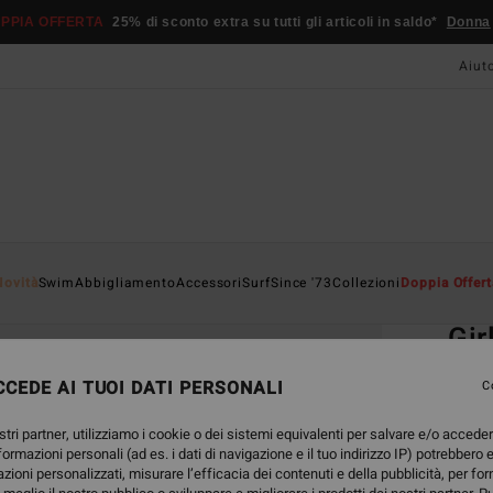
PPIA OFFERTA
25% di sconto extra su tutti gli articoli in saldo*
Donna
Aiut
Home
Novità
Swim
Abbigliamento
Accessori
Surf
Since '73
Collezioni
Doppia Offert
EC
Gir
Magli
CEDE AI TUOI DATI PERSONALI
C
3.0
stri partner, utilizziamo i cookie o dei sistemi equivalenti per salvare e/o accede
25,
nformazioni personali (ad es. i dati di navigazione e il tuo indirizzo IP) potrebbero e
azioni personalizzati, misurare l’efficacia dei contenuti e della pubblicità, per fo