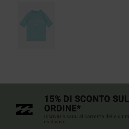
15% DI SCONTO SU
ORDINE*
Iscriviti e sarai al corrente delle ult
esclusive.