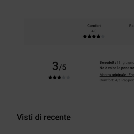
Comfort
Ra
4.0
3
Benedetta
11. giugn
/5
Ne è valsa la pena so
Mostra originale - En
Comfort
: 4
Rapport
/5
Visti di recente