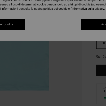
meglio il nostro pubblico o sviluppare e migliorare i prodotti dei nostri partner. P
Color
senso all’uso di determinati cookie o negandolo ad altri tipi di cookie (ad esempi
ori informazioni consulta la nostra
politica sui cookie
e
l'informativa sulla privacy
.
ei cookie
Acc
8
Co