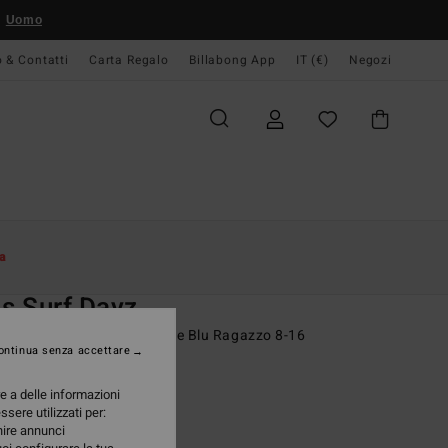
Uomo
o & Contatti
Carta Regalo
Billabong App
IT (€)
Negozi
Donna
Surf
Mute Da Surf Bambina
a
O
ls Surf Dayz
etta da surf a maniche corte Blu Ragazzo 8-16
ontinua senza accettare
(1 Recensioni)
re a delle informazioni
95 €
ssere utilizzati per:
rnire annunci