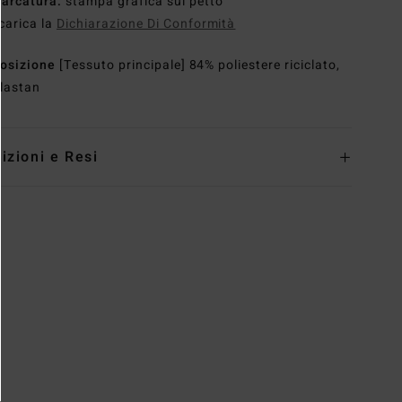
arcatura:
stampa grafica sul petto
carica la
Dichiarazione Di Conformità
osizione
[Tessuto principale] 84% poliestere riciclato,
lastan
izioni e Resi