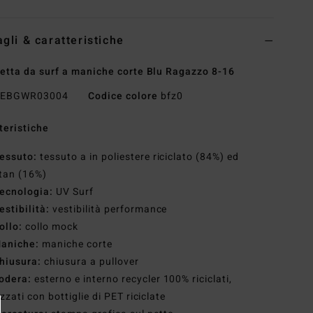
agli & caratteristiche
etta da surf a maniche corte Blu Ragazzo 8-16
EBGWR03004
Codice colore
bfz0
teristiche
essuto:
tessuto a in poliestere riciclato (84%) ed
tan (16%)
ecnologia:
UV Surf
estibilità:
vestibilità performance
ollo:
collo mock
aniche:
maniche corte
hiusura:
chiusura a pullover
odera:
esterno e interno recycler 100% riciclati,
izzati con bottiglie di PET riciclate