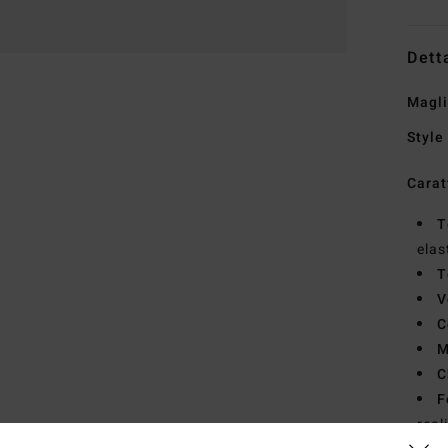
Dett
Magli
Style
Carat
T
elas
T
V
C
M
C
F
real