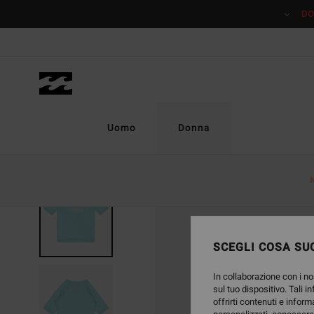
Salta
DO
alle
informazioni
sul
prodotto
Uomo
Donna
SCEGLI COSA SUC
In collaborazione con i no
sul tuo dispositivo. Tali i
offrirti contenuti e inform