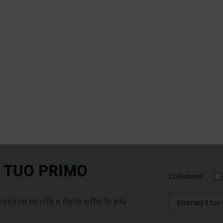
L TUO PRIMO
Collezione
imissime novità e delle offerte più