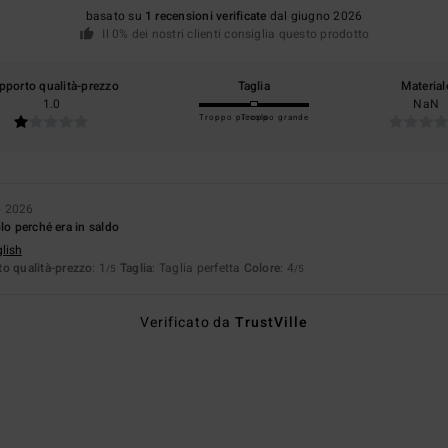
basato su
1 recensioni verificate
dal giugno 2026
Il 0% dei nostri clienti consiglia questo prodotto
pporto qualità-prezzo
Taglia
Material
1.0
NaN
Troppo piccolo
Troppo grande
o 2026
lo perché era in saldo
glish
o qualità-prezzo
: 1
Taglia
: Taglia perfetta
Colore
: 4
/5
/5
Verificato da
TrustVille