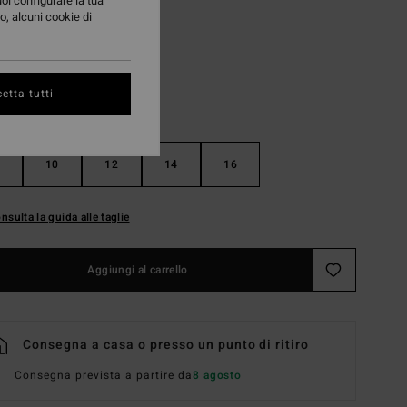
uoi configurare la tua
Tidepool
i
o, alcuni cookie di
etta tutti
10
12
14
16
nsulta la guida alle taglie
Aggiungi al carrello
Consegna a casa o presso un punto di ritiro
Consegna prevista a partire da
8 agosto