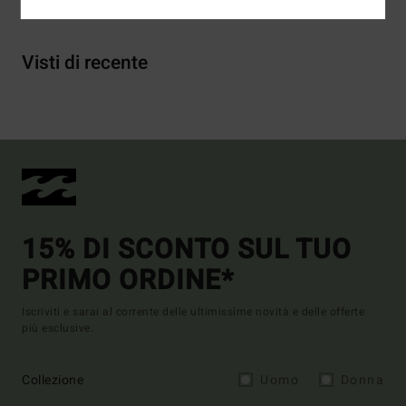
Visti di recente
15% DI SCONTO SUL TUO
PRIMO ORDINE*
Iscriviti e sarai al corrente delle ultimissime novità e delle offerte
più esclusive.
Collezione
Uomo
Donna