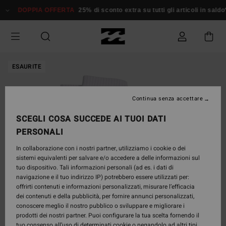
Salta
DOPPIA OFFERTA
25% di sconto extra su tutti gli articoli in saldo*
alle
informazioni
sul
prodotto
ESAURITE
Continua senza accettare
SCEGLI COSA SUCCEDE AI TUOI DATI
PERSONALI
In collaborazione con i nostri partner, utilizziamo i cookie o dei
sistemi equivalenti per salvare e/o accedere a delle informazioni sul
tuo dispositivo. Tali informazioni personali (ad es. i dati di
navigazione e il tuo indirizzo IP) potrebbero essere utilizzati per:
offrirti contenuti e informazioni personalizzati, misurare l’efficacia
dei contenuti e della pubblicità, per fornire annunci personalizzati,
conoscere meglio il nostro pubblico o sviluppare e migliorare i
prodotti dei nostri partner. Puoi configurare la tua scelta fornendo il
tuo consenso all’uso di determinati cookie o negandolo ad altri tipi