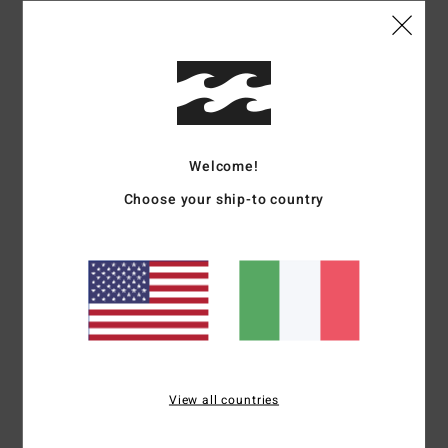
Dettagli & caratteristiche
Calzini al polpaccio Nero Donna
Style
UBJAA00517
Codice colore
bci
Caratteristiche
Welcome!
Tessuto:
tessuto misto di cotone, poliestere, elastan e
Choose your ship-to country
elastodiene
Vestibilità:
taglia unica per quasi tutte le misure
Marcatura:
loghi in jacquard in alto e in basso
Altre caratteristiche:
confezione da 3
Composizione
[Tessuto principale] 72% cotone, 2%
elastan, 1% elastodiene, 25% poliestere
View all countries
Spedizioni e Resi