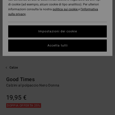
di cookie (ad esempio, alcuni cookie di tipo analitico). Per ulteriori
informazioni consulta la nostra
politica sui cookie
e
l'informativa
sulla privacy
.
Impostazioni dei cookie
Accetta tutti
Calze
Good Times
Calzini al polpaccio Nero Donna
19,95 €
DOPPIA OFFERTA 25%