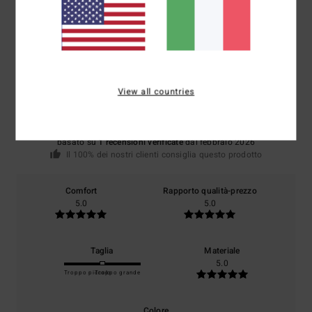
Recensioni dei clienti
Punteggio medio
5.0
View all countries
/5
basato su
1 recensioni verificate
dal febbraio 2026
Il 100% dei nostri clienti consiglia questo prodotto
Comfort
Rapporto qualità-prezzo
5.0
5.0
Taglia
Materiale
5.0
Troppo piccolo
Troppo grande
Colore