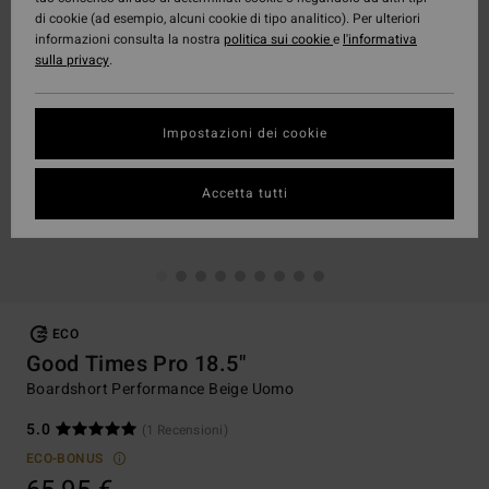
di cookie (ad esempio, alcuni cookie di tipo analitico). Per ulteriori
informazioni consulta la nostra
politica sui cookie
e
l'informativa
sulla privacy
.
Impostazioni dei cookie
Accetta tutti
ECO
Good Times Pro 18.5"
Boardshort Performance Beige Uomo
5.0
(1 Recensioni)
ECO-BONUS