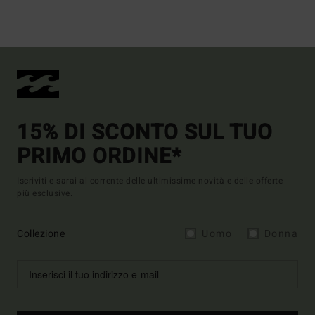
15% DI SCONTO SUL TUO
PRIMO ORDINE*
Iscriviti e sarai al corrente delle ultimissime novità e delle offerte
più esclusive.
Collezione
Uomo
Donna