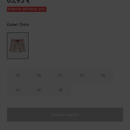
65,95 €
DOPPIA OFFERTA 25%
Chino
Colori
28
30
31
32
33
34
36
38
Articolo esaurito