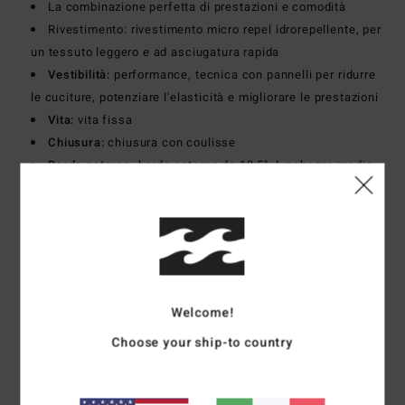
La combinazione perfetta di prestazioni e comodità
Rivestimento: rivestimento micro repel idrorepellente, per
un tessuto leggero e ad asciugatura rapida
Vestibilità:
performance, tecnica con pannelli per ridurre
le cuciture, potenziare l'elasticità e migliorare le prestazioni
Vita:
vita fissa
Chiusura:
chiusura con coulisse
Bordo esterno:
bordo esterno da 18,5", lunghezza media
Tasche: tasche posteriori applicate
Altre caratteristiche:__ questi boardshort stampati
elevano il tuo stile verso nuovi orizzonti
Composizione
90% poliestere riciclato 10% elastan
Welcome!
Choose your ship-to country
Spedizioni e Resi