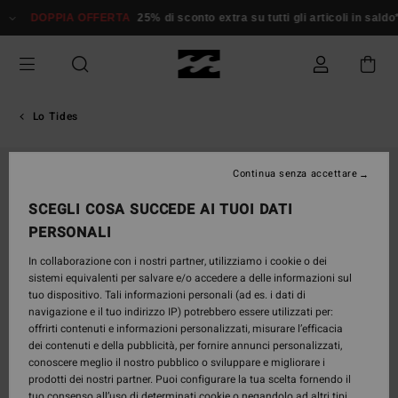
Salta
DOPPIA OFFERTA
25% di sconto extra su tutti gli articoli in saldo*
alle
informazioni
sul
prodotto
Lo Tides
ESAURITE
Continua senza accettare
SCEGLI COSA SUCCEDE AI TUOI DATI
PERSONALI
In collaborazione con i nostri partner, utilizziamo i cookie o dei
sistemi equivalenti per salvare e/o accedere a delle informazioni sul
tuo dispositivo. Tali informazioni personali (ad es. i dati di
navigazione e il tuo indirizzo IP) potrebbero essere utilizzati per:
offrirti contenuti e informazioni personalizzati, misurare l’efficacia
dei contenuti e della pubblicità, per fornire annunci personalizzati,
conoscere meglio il nostro pubblico o sviluppare e migliorare i
prodotti dei nostri partner. Puoi configurare la tua scelta fornendo il
tuo consenso all’uso di determinati cookie o negandolo ad altri tipi