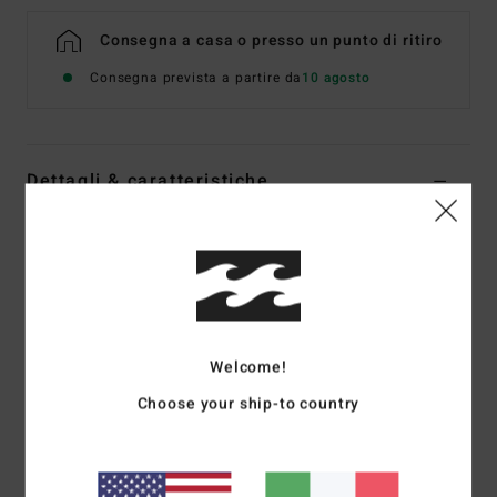
Consegna a casa o presso un punto di ritiro
Consegna prevista a partire da
10 agosto
Dettagli & caratteristiche
Costume intero Multi Donna
Style
24O304506
Codice colore
mul
Caratteristiche
Tessuto:
Tessuto misto nylon ed elastan riciclato
Welcome!
Vestibilità alta sui fianchi, sgambatura alta
Choose your ship-to country
Copertura succinta sul sedere
Spalline regolabili e staccabili
Senza coppe