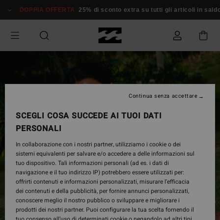
Salta
DOPPIA OFFERTA
25% di sconto extra su tutti gli articoli in saldo*
alle
informazioni
sul
prodotto
Continua senza accettare
SCEGLI COSA SUCCEDE AI TUOI DATI
PERSONALI
In collaborazione con i nostri partner, utilizziamo i cookie o dei
sistemi equivalenti per salvare e/o accedere a delle informazioni sul
tuo dispositivo. Tali informazioni personali (ad es. i dati di
navigazione e il tuo indirizzo IP) potrebbero essere utilizzati per:
offrirti contenuti e informazioni personalizzati, misurare l’efficacia
dei contenuti e della pubblicità, per fornire annunci personalizzati,
conoscere meglio il nostro pubblico o sviluppare e migliorare i
prodotti dei nostri partner. Puoi configurare la tua scelta fornendo il
tuo consenso all’uso di determinati cookie o negandolo ad altri tipi