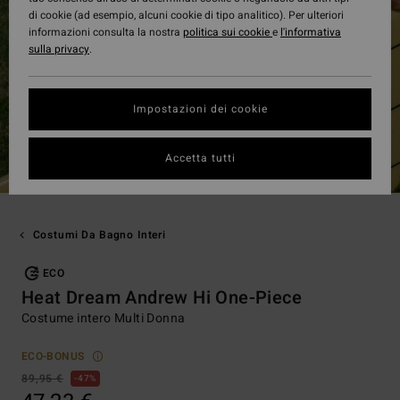
di cookie (ad esempio, alcuni cookie di tipo analitico). Per ulteriori
informazioni consulta la nostra
politica sui cookie
e
l'informativa
sulla privacy
.
Impostazioni dei cookie
Accetta tutti
Costumi Da Bagno Interi
ECO
Heat Dream Andrew Hi One-Piece
Costume intero Multi Donna
ECO-BONUS
89,95 €
47%