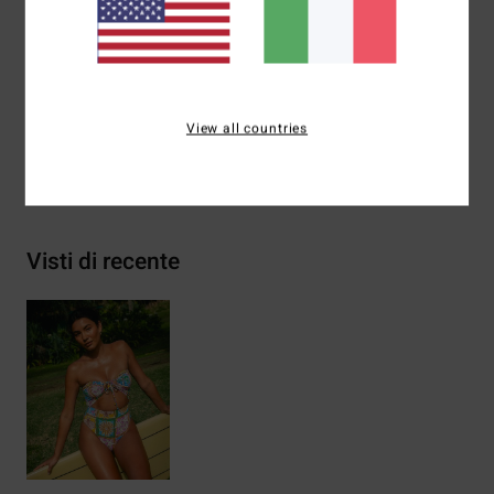
Logo ricamato centrale sul davanti
Composizione
[Tessuto principale] 78% nylon riciclato,
22% elastan
View all countries
Spedizioni e Resi
Visti di recente