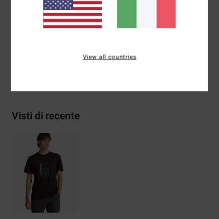
Etichetta posteriore a bandiera in tessuto
Composizione
[Tessuto principale] 70% cotone, 30%
cotone riciclato
View all countries
Spedizioni e Resi
Visti di recente