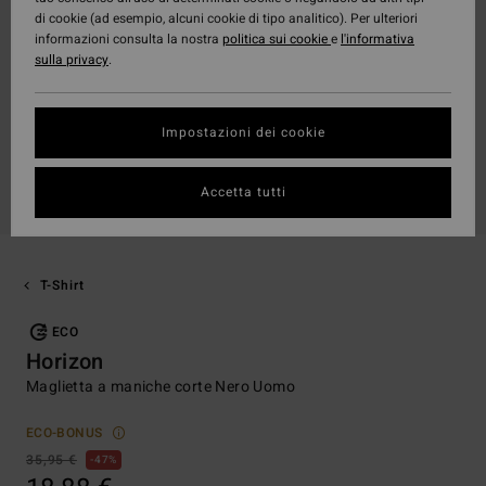
di cookie (ad esempio, alcuni cookie di tipo analitico). Per ulteriori
informazioni consulta la nostra
politica sui cookie
e
l'informativa
sulla privacy
.
Impostazioni dei cookie
Accetta tutti
T-Shirt
ECO
Horizon
Maglietta a maniche corte Nero Uomo
ECO-BONUS
35,95 €
47%