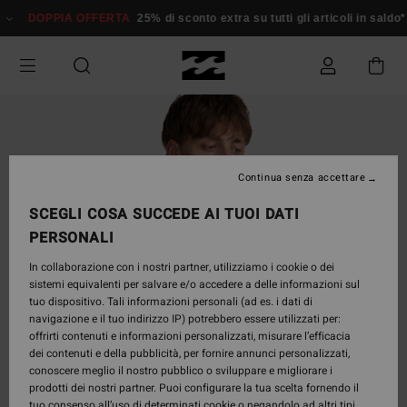
Salta
DOPPIA OFFERTA
25% di sconto extra su tutti gli articoli in saldo*
alle
informazioni
sul
prodotto
Continua senza accettare
SCEGLI COSA SUCCEDE AI TUOI DATI
PERSONALI
In collaborazione con i nostri partner, utilizziamo i cookie o dei
sistemi equivalenti per salvare e/o accedere a delle informazioni sul
tuo dispositivo. Tali informazioni personali (ad es. i dati di
navigazione e il tuo indirizzo IP) potrebbero essere utilizzati per:
offrirti contenuti e informazioni personalizzati, misurare l’efficacia
dei contenuti e della pubblicità, per fornire annunci personalizzati,
conoscere meglio il nostro pubblico o sviluppare e migliorare i
prodotti dei nostri partner. Puoi configurare la tua scelta fornendo il
tuo consenso all’uso di determinati cookie o negandolo ad altri tipi