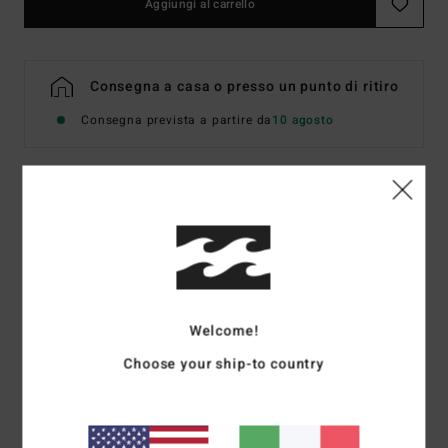
Aggiungi al carrello
Consegna a casa o presso un punto di ritiro
Consegna prevista a partire da
10 agosto
Dettagli & caratteristiche
Maglietta a maniche corte Nero Uomo
Style
EBYZT00574
Codice colore
wsb
Welcome!
Caratteristiche
Choose your ship-to country
Tesa semicurva
Tessuto:
tessuto in velluto
Logo ricamato sul pannello frontale