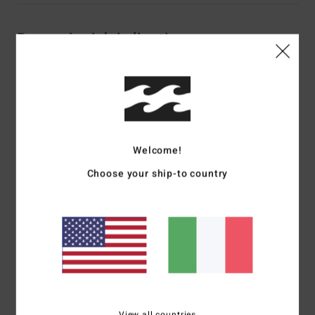
Recensioni dei clienti
Punteggio medio
5.0
/5
Welcome!
basato su
1 recensioni verificate
dal luglio 2026
Choose your ship-to country
Il 100% dei nostri clienti consiglia questo prodotto
Comfort
Rapporto qualità-prezzo
5.0
5.0
Taglia
Materiale
5.0
Troppo piccolo
Troppo grande
View all countries