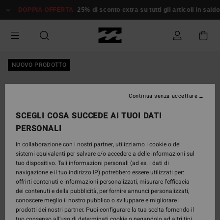
Salta
DOPPIA OFFERTA
25% di sconto extra su tutti gli articoli in saldo*
alle
informazioni
sul
prodotto
NUOVO PRODOTTO
Continua senza accettare
SCEGLI COSA SUCCEDE AI TUOI DATI
PERSONALI
In collaborazione con i nostri partner, utilizziamo i cookie o dei
sistemi equivalenti per salvare e/o accedere a delle informazioni sul
tuo dispositivo. Tali informazioni personali (ad es. i dati di
navigazione e il tuo indirizzo IP) potrebbero essere utilizzati per:
offrirti contenuti e informazioni personalizzati, misurare l’efficacia
dei contenuti e della pubblicità, per fornire annunci personalizzati,
conoscere meglio il nostro pubblico o sviluppare e migliorare i
prodotti dei nostri partner. Puoi configurare la tua scelta fornendo il
tuo consenso all’uso di determinati cookie o negandolo ad altri tipi