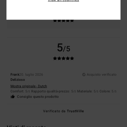
Colore
5.0
5
/5
Frank
20. luglio 2026
Acquisto verificato
Delizioso
Mostra originale - Dutch
Comfort
: 5
Rapporto qualità-prezzo
: 5
Materiale
: 5
Colore
: 5
/5
/5
/5
/5
Consiglio questo prodotto
Verificato da
TrustVille