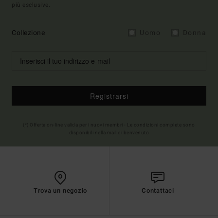
più esclusive.
Collezione
Uomo
Donna
Registrarsi
(*) Offerta on-line valida per i nuovi membri - Le condizioni complete sono
disponibili nella mail di benvenuto
Trova un negozio
Contattaci