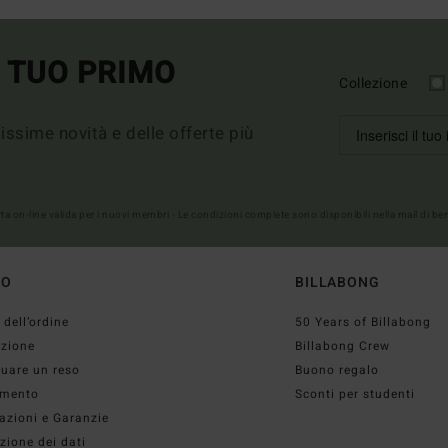
L TUO PRIMO
Collezione
imissime novità e delle offerte più
erta on-line valida per i nuovi membri - Le condizioni complete sono disponibili nella mail di b
TO
BILLABONG
 dell’ordine
50 Years of Billabong
izione
Billabong Crew
tuare un reso
Buono regalo
mento
Sconti per studenti
azioni e Garanzie
zione dei dati