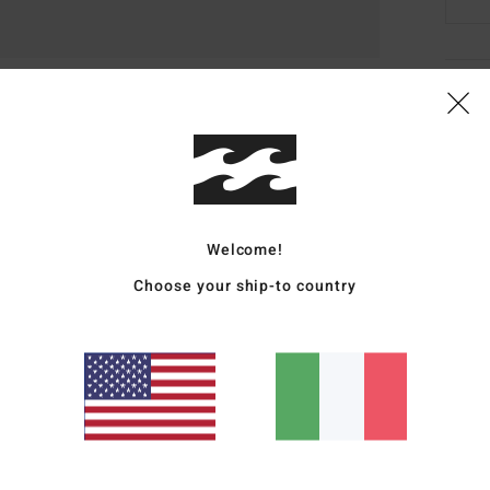
Dett
Magli
Style
Carat
Welcome!
T
Choose your ship-to country
V
C
G
E
Comp