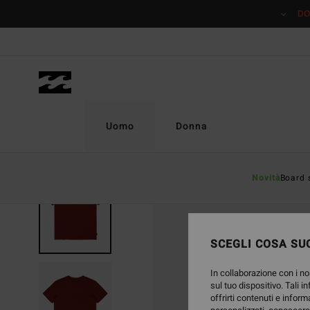
Salta
DO
alle
informazioni
sul
prodotto
Uomo
Donna
Novità
Board 
SCEGLI COSA SUC
In collaborazione con i no
sul tuo dispositivo. Tali i
offrirti contenuti e inform