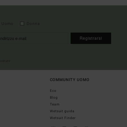
Uomo
Donna
Registrarsi
envenuto
COMMUNITY UOMO
Eco
Blog
Team
Wetsuit guida
Wetsuit Finder