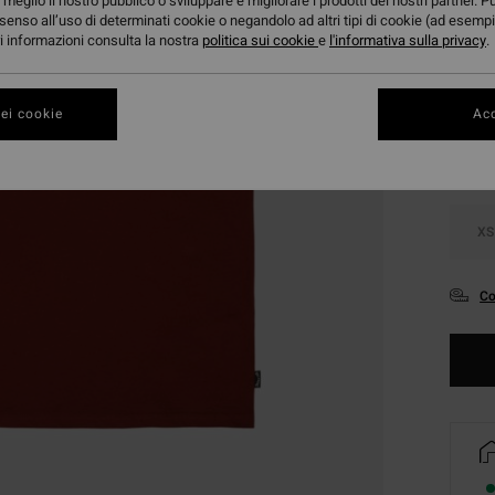
meglio il nostro pubblico o sviluppare e migliorare i prodotti dei nostri partner. P
senso all’uso di determinati cookie o negandolo ad altri tipi di cookie (ad esempi
ori informazioni consulta la nostra
politica sui cookie
e
l'informativa sulla privacy
.
Color
ei cookie
Acc
XS
Co