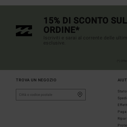
15% DI SCONTO SU
ORDINE*
Iscriviti e sarai al corrente delle ult
esclusive.
(*) Off
TROVA UN NEGOZIO
AIU
Stato
Sped
Effet
Paga
Ripar
Prote