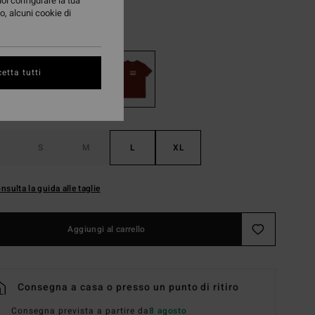
uoi configurare la tua
o, alcuni cookie di
Fired Red
i
etta tutti
S
M
L
XL
nsulta la guida alle taglie
Aggiungi al carrello
Consegna a casa o presso un punto di ritiro
Consegna prevista a partire da
8 agosto