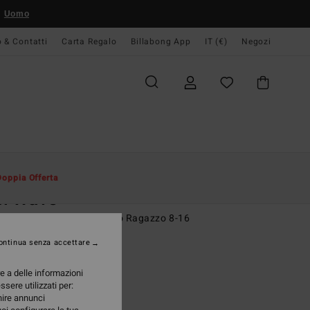
Uomo
o & Contatti
Carta Regalo
Billabong App
IT (€)
Negozi
Uomo
Bambino
T-Shirt
Doppia Offerta
on Wave
etta a maniche corte Rosso Ragazzo 8-16
ontinua senza accettare
 €
55%
8 €
re a delle informazioni
ssere utilizzati per:
TE
rnire annunci
A OFFERTA 25%