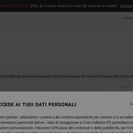
PPIA OFFERTA
25% di sconto extra su tutti gli articoli in saldo*
Donna
Aiut
Home
short
Abbigliamento
Accessori
Surf
Adventure Division
Collezioni
Bambino
Ic
Magli
CEDE AI TUOI DATI PERSONALI
C
17,95
8,0
stri partner, utilizziamo i cookie o dei sistemi equivalenti per salvare e/o accede
nformazioni personali (ad es. i dati di navigazione e il tuo indirizzo IP) potrebbero e
OFFER
azioni personalizzati, misurare l’efficacia dei contenuti e della pubblicità, per fo
DOPPI