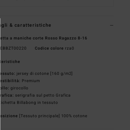
agli & caratteristiche
etta a maniche corte Rosso Ragazzo 8-16
EBBZT00220
Codice colore
rza0
teristiche
essuto:
jersey di cotone [160 g/m2]
estibilità:
Premium
ollo:
girocollo
rafica:
serigrafia sul petto Grafica
tichetta Billabong in tessuto
osizione
[Tessuto principale] 100% cotone