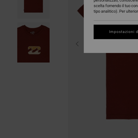
personalizzati, conoscere 
scelta fornendo il tuo con
tipo analitico). Per ulteri
Impostazioni d