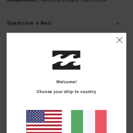
Composizione
[Tessuto principale] 100% cotone
Spedizioni e Resi
Recensioni dei clienti
Punteggio medio
5.0
Welcome!
/5
Choose your ship-to country
basato su
1 recensioni verificate
dal luglio 2026
Il 100% dei nostri clienti consiglia questo prodotto
Comfort
Rapporto qualità-prezzo
5.0
5.0