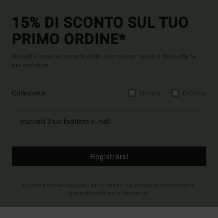
15% DI SCONTO SUL TUO
PRIMO ORDINE*
Iscriviti e sarai al corrente delle ultimissime novità e delle offerte
più esclusive.
Collezione
Uomo
Donna
Registrarsi
(*) Offerta on-line valida per i nuovi membri - Le condizioni complete sono
disponibili nella mail di benvenuto