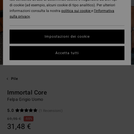
di cookie (ad esempio, alcuni cookie di tipo analitico). Per ulteriori
informazioni consulta la nostra
politica sui cookie
e
l'informativa
sulla privacy
.
Impostazioni dei cookie
Accetta tutti
Pile
Immortal Core
Felpa Grigio Uomo
5.0
(1 Recensioni)
69,95 €
55%
31,48 €