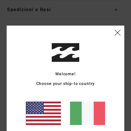
Spedizioni e Resi
Recensioni dei clienti
Punteggio medio
5.0
/5
Welcome!
Choose your ship-to country
basato su
1 recensioni verificate
dal agosto 2026
Il 100% dei nostri clienti consiglia questo prodotto
Comfort
Rapporto qualità-prezzo
5.0
4.0