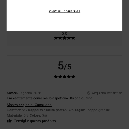
Taglia
Materiale
5.0
View all countries
Troppo piccolo
Troppo grande
Colore
5.0
5
/5
Mercè
2. agosto 2026
Acquisto verificato
Era esattamente come me lo aspettavo. Buona qualità
Mostra originale - Castellano
Comfort
: 5
Rapporto qualità-prezzo
: 4
Taglia
: Troppo grande
/5
/5
Materiale
: 5
Colore
: 5
/5
/5
Consiglio questo prodotto