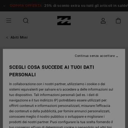
Salta
DOPPIA OFFERTA
25% di sconto extra su tutti gli articoli in saldo*
alle
informazioni
sul
prodotto
Abiti Mini
NUOVO PRODOTTO
Continua senza accettare
SCEGLI COSA SUCCEDE AI TUOI DATI
PERSONALI
In collaborazione con i nostri partner, utilizziamo i cookie o dei
sistemi equivalenti per salvare e/o accedere a delle informazioni sul
tuo dispositivo. Tali informazioni personali (ad es. i dati di
navigazione e il tuo indirizzo IP) potrebbero essere utilizzati per:
offrirti contenuti e informazioni personalizzati, misurare l’efficacia
dei contenuti e della pubblicità, per fornire annunci personalizzati,
conoscere meglio il nostro pubblico o sviluppare e migliorare i
prodotti dei nostri partner. Puoi configurare la tua scelta fornendo il
tuo consenso all’uso di determinati cookie o negandolo ad altri tipi