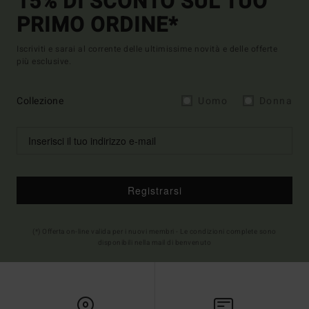
15% DI SCONTO SUL TUO
PRIMO ORDINE*
Iscriviti e sarai al corrente delle ultimissime novità e delle offerte
più esclusive.
Collezione
Uomo
Donna
Registrarsi
(*) Offerta on-line valida per i nuovi membri - Le condizioni complete sono
disponibili nella mail di benvenuto