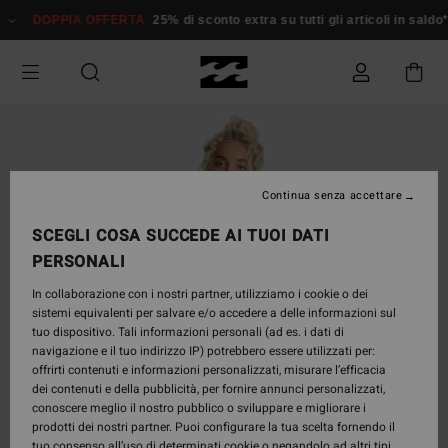
Salta
DOPPIA OFFERTA
25% di sconto extra su tutti gli articoli in sald
alle
informazioni
sul
prodotto
Continua senza accettare
SCEGLI COSA SUCCEDE AI TUOI DATI
PERSONALI
In collaborazione con i nostri partner, utilizziamo i cookie o dei
sistemi equivalenti per salvare e/o accedere a delle informazioni sul
tuo dispositivo. Tali informazioni personali (ad es. i dati di
navigazione e il tuo indirizzo IP) potrebbero essere utilizzati per:
offrirti contenuti e informazioni personalizzati, misurare l’efficacia
dei contenuti e della pubblicità, per fornire annunci personalizzati,
conoscere meglio il nostro pubblico o sviluppare e migliorare i
prodotti dei nostri partner. Puoi configurare la tua scelta fornendo il
tuo consenso all’uso di determinati cookie o negandolo ad altri tipi