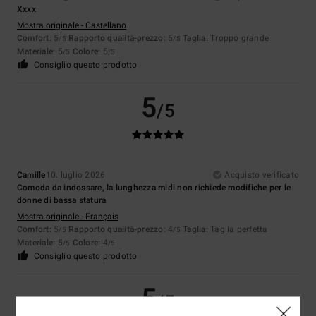
Xxxx
Mostra originale - Castellano
Comfort
: 5
Rapporto qualità-prezzo
: 5
Taglia
: Troppo grande
/5
/5
Materiale
: 5
Colore
: 5
/5
/5
Consiglio questo prodotto
5
/5
Camille
10. luglio 2026
Acquisto verificato
Comoda da indossare, la lunghezza midi non richiede modifiche per le
donne di bassa statura
Mostra originale - Français
Comfort
: 5
Rapporto qualità-prezzo
: 4
Taglia
: Taglia perfetta
/5
/5
Materiale
: 5
Colore
: 4
/5
/5
Consiglio questo prodotto
5
/5