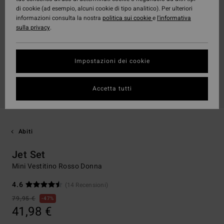
di cookie (ad esempio, alcuni cookie di tipo analitico). Per ulteriori
informazioni consulta la nostra
politica sui cookie
e
l'informativa
sulla privacy
.
Impostazioni dei cookie
Accetta tutti
Abiti
Jet Set
Mini Vestitino Rosso Donna
4.6
(14 Recensioni)
79,95 €
47%
41,98 €