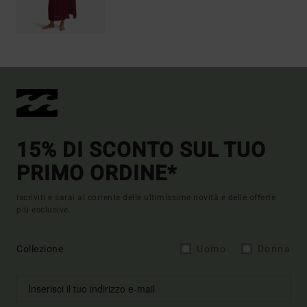
15% DI SCONTO SUL TUO
PRIMO ORDINE*
Iscriviti e sarai al corrente delle ultimissime novità e delle offerte
più esclusive.
Collezione
Uomo
Donna