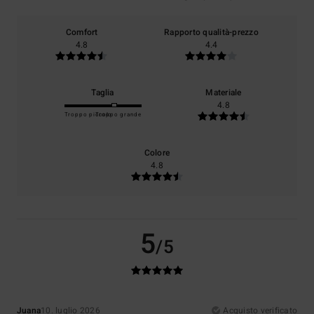
Comfort
Rapporto qualità-prezzo
4.8
4.4
Taglia
Materiale
4.8
Troppo piccolo
Troppo grande
Colore
4.8
5
/5
Juana
10. luglio 2026
Acquisto verificato