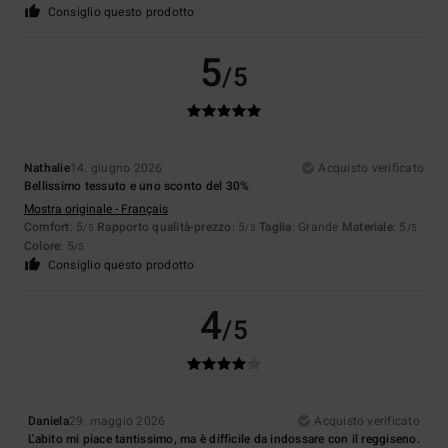
Consiglio questo prodotto
5
/5
Nathalie
14. giugno 2026
Acquisto verificato
Bellissimo tessuto e uno sconto del 30%
Mostra originale - Français
Comfort
: 5
Rapporto qualità-prezzo
: 5
Taglia
: Grande
Materiale
: 5
/5
/5
/5
Colore
: 5
/5
Consiglio questo prodotto
4
/5
Daniela
29. maggio 2026
Acquisto verificato
L'abito mi piace tantissimo, ma è difficile da indossare con il reggiseno.