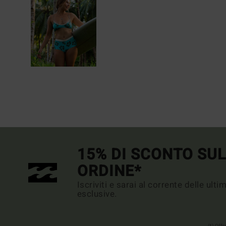
15% DI SCONTO SU
ORDINE*
Iscriviti e sarai al corrente delle ult
esclusive.