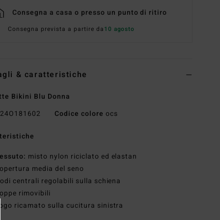
Consegna a casa o presso un punto di ritiro
Consegna prevista a partire da
10 agosto
agli & caratteristiche
tte Bikini Blu Donna
24O181602
Codice colore
ocs
teristiche
essuto:
misto nylon riciclato ed elastan
opertura media del seno
odi centrali regolabili sulla schiena
oppe rimovibili
ogo ricamato sulla cucitura sinistra