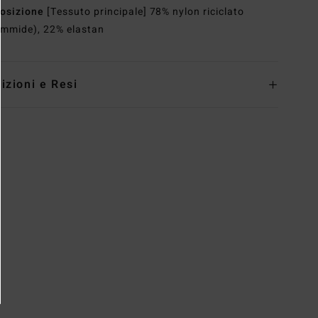
osizione
[Tessuto principale] 78% nylon riciclato
ammide), 22% elastan
izioni e Resi