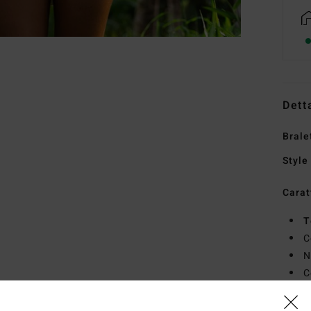
Dett
Brale
Style
Carat
T
C
N
C
L