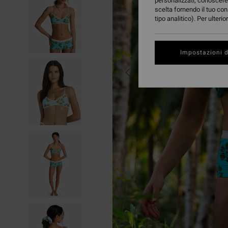
personalizzati, conoscere 
scelta fornendo il tuo con
tipo analitico). Per ulteri
Impostazioni d