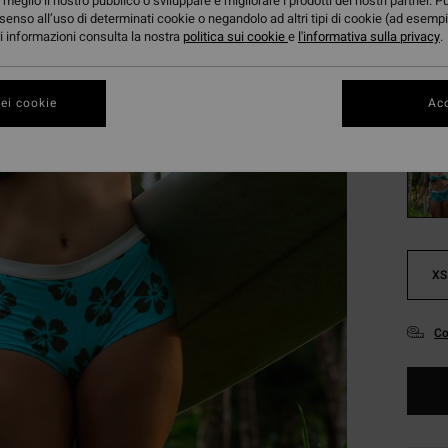
24,
meglio il nostro pubblico o sviluppare e migliorare i prodotti dei nostri partner. P
senso all’uso di determinati cookie o negandolo ad altri tipi di cookie (ad esempi
OFFER
ori informazioni consulta la nostra
politica sui cookie
e
l'informativa sulla privacy
.
DOPPI
ei cookie
Acc
Color
XS
Co