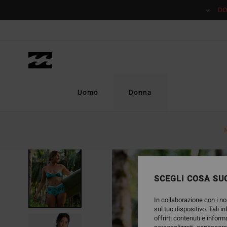
Salta
DO
alle
informazioni
sul
prodotto
Uomo
Donna
SCEGLI COSA SUC
In collaborazione con i no
sul tuo dispositivo. Tali i
offrirti contenuti e inform