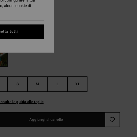
13 €
uoi configurare la tua
o, alcuni cookie di
TE
A OFFERTA 25%
etta tutti
Ocean Spray
i
S
M
L
XL
nsulta la guida alle taglie
Aggiungi al carrello