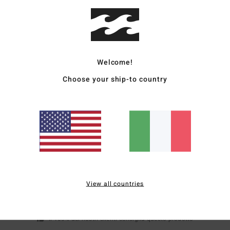
Comp
(poli
Sped
Welcome!
Choose your ship-to country
Punteggio medio
5.0
/5
View all countries
basato su
1 recensioni verificate
dal aprile 2026
Il 100% dei nostri clienti consiglia questo prodotto