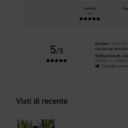
Comfort
Ra
5.0
Marieke
8. aprile 20
5
/5
Che bel top da bikin
Mostra originale - Du
Comfort
: 5
Rapport
/5
Consiglio quest
Visti di recente