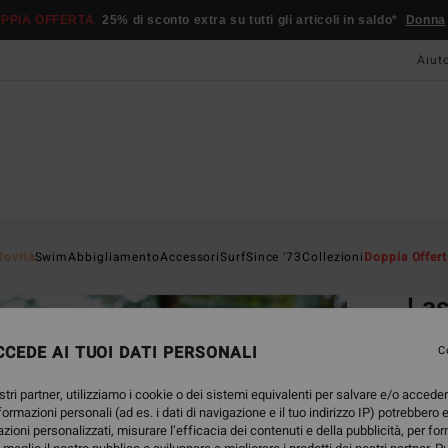
PPIA OFFERTA
25% di sconto extra su tutti gli articoli in saldo*
Donna
Aiut
Home
Novità
Swim
Abbigliamento
Accessori
Surf
Since '73
Collezioni
Doppia Offert
EC
Las
Bralet
CEDE AI TUOI DATI PERSONALI
C
5.0
stri partner, utilizziamo i cookie o dei sistemi equivalenti per salvare e/o accede
ECO-B
nformazioni personali (ad es. i dati di navigazione e il tuo indirizzo IP) potrebbero e
45,95
azioni personalizzati, misurare l’efficacia dei contenuti e della pubblicità, per fo