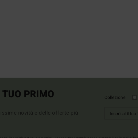
L TUO PRIMO
Collezione
imissime novità e delle offerte più