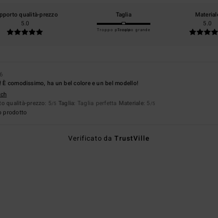
pporto qualità-prezzo
Taglia
Material
5.0
5.0
Troppo piccolo
Troppo grande
26
i! È comodissimo, ha un bel colore e un bel modello!
tch
o qualità-prezzo
: 5
Taglia
: Taglia perfetta
Materiale
: 5
/5
/5
o prodotto
Verificato da
TrustVille