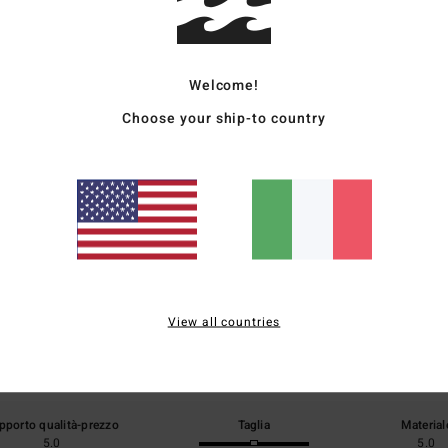
Sped
Welcome!
Choose your ship-to country
Punteggio medio
5.0
/5
View all countries
basato su
1 recensioni verificate
dal febbraio 2026
Il 0% dei nostri clienti consiglia questo prodotto
pporto qualità-prezzo
Taglia
Material
5.0
5.0