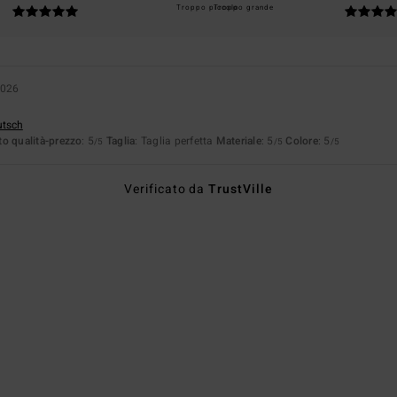
Troppo piccolo
Troppo grande
2026
utsch
o qualità-prezzo
: 5
Taglia
: Taglia perfetta
Materiale
: 5
Colore
: 5
/5
/5
/5
Verificato da
TrustVille