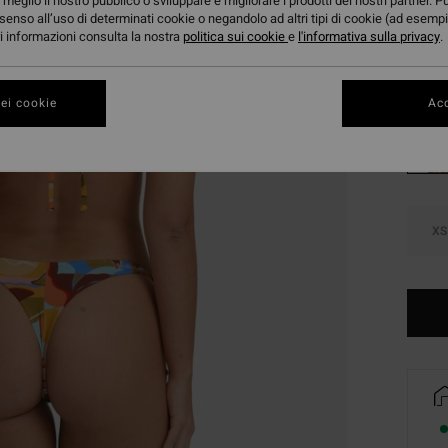
meglio il nostro pubblico o sviluppare e migliorare i prodotti dei nostri partner. P
DOPPI
senso all’uso di determinati cookie o negandolo ad altri tipi di cookie (ad esempi
ori informazioni consulta la nostra
politica sui cookie
e
l'informativa sulla privacy
.
Color
ei cookie
Acc
XS