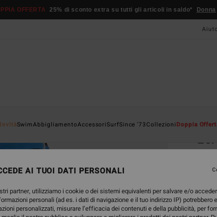
PPIA OFFERTA
25% di sconto extra su tutti gli articoli in saldo*
Donna
Aiut
Home
Novità
Swim
Abbigliamento
Accessori
Surf
Since '73
Collezioni
Doppia Offert
Lei
Mutan
CEDE AI TUOI DATI PERSONALI
5.0
C
39,95
stri partner, utilizziamo i cookie o dei sistemi equivalenti per salvare e/o accede
20,
nformazioni personali (ad es. i dati di navigazione e il tuo indirizzo IP) potrebbero e
azioni personalizzati, misurare l’efficacia dei contenuti e della pubblicità, per fo
OFFER