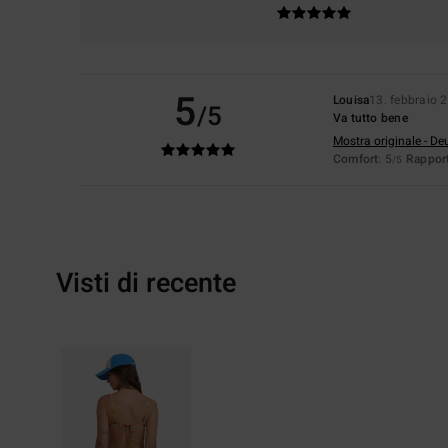
5
Louisa
13. febbraio 
/5
Va tutto bene
Mostra originale - De
Comfort
: 5
Rapport
/5
Visti di recente