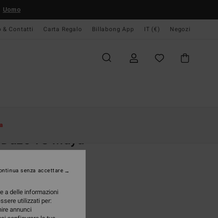
Uomo
o & Contatti
Carta Regalo
Billabong App
IT (€)
Negozi
Donna
Swim
Bikini Bottoms
a
 Daze TS Maya
dina bikini Multi Donna
ontinua senza accettare
(1 Recensioni)
 €
47%
re a delle informazioni
98 €
ssere utilizzati per:
rnire annunci
TE