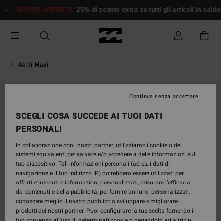
Salta
DOPPIA OFFERTA
25% di sconto extra su tutti gli articoli in saldo*
alle
informazioni
sul
prodotto
Abiti Maxi
Continua senza accettare
SCEGLI COSA SUCCEDE AI TUOI DATI
PERSONALI
In collaborazione con i nostri partner, utilizziamo i cookie o dei
sistemi equivalenti per salvare e/o accedere a delle informazioni sul
tuo dispositivo. Tali informazioni personali (ad es. i dati di
navigazione e il tuo indirizzo IP) potrebbero essere utilizzati per:
offrirti contenuti e informazioni personalizzati, misurare l’efficacia
dei contenuti e della pubblicità, per fornire annunci personalizzati,
conoscere meglio il nostro pubblico o sviluppare e migliorare i
prodotti dei nostri partner. Puoi configurare la tua scelta fornendo il
tuo consenso all’uso di determinati cookie o negandolo ad altri tipi