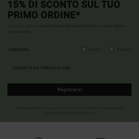
15% DI SCONTO SUL TUO
PRIMO ORDINE*
Iscriviti e sarai al corrente delle ultimissime novità e delle offerte
più esclusive.
Collezione
Uomo
Donna
Registrarsi
(*) Offerta on-line valida per i nuovi membri - Le condizioni complete sono
disponibili nella mail di benvenuto