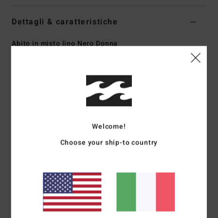
Dettagli & caratteristiche
Abito in misto lino Nero Donna
Style
EBJWD00191
Codice colore
bpb
Caratteristiche
Tessuto:
tessuto in lino
Vestibilità:
corpetto aderente
Welcome!
Scollo: top aderente con coulisse e dettagli cut-out sul
davanti
Choose your ship-to country
Parte smock sulla parte superiore della schiena
Placca in metallo
Composizione
[Tessuto principale] 85% cotone, 15% lino