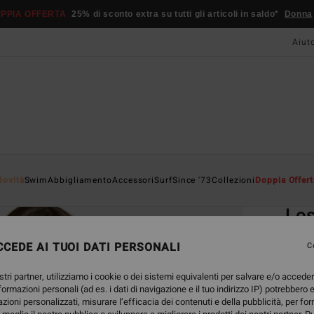
PPIA OFFERTA
25% di sconto extra su tutti gli articoli in saldo*
Donna
Aiut
Home
Novità
Swim
Abbigliamento
Accessori
Surf
Since '73
Collezioni
Doppia Offert
EC
Los
Giacc
CEDE AI TUOI DATI PERSONALI
C
ECO-B
stri partner, utilizziamo i cookie o dei sistemi equivalenti per salvare e/o accede
115
nformazioni personali (ad es. i dati di navigazione e il tuo indirizzo IP) potrebbero e
azioni personalizzati, misurare l’efficacia dei contenuti e della pubblicità, per fo