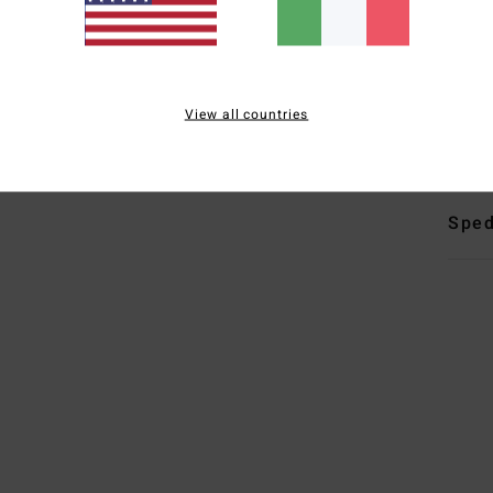
D
M
gom
Comp
View all countries
polies
Sped