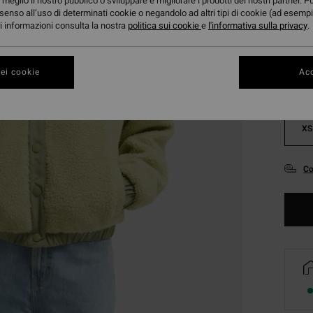
meglio il nostro pubblico o sviluppare e migliorare i prodotti dei nostri partner. P
senso all’uso di determinati cookie o negandolo ad altri tipi di cookie (ad esempi
Color
ori informazioni consulta la nostra
politica sui cookie
e
l'informativa sulla privacy
.
ei cookie
Acc
XS
Co