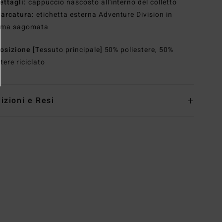
ettagli:
cappuccio nascosto all'interno del colletto
arcatura:
etichetta esterna Adventure Division in
ma sagomata
osizione
[Tessuto principale] 50% poliestere, 50%
tere riciclato
izioni e Resi