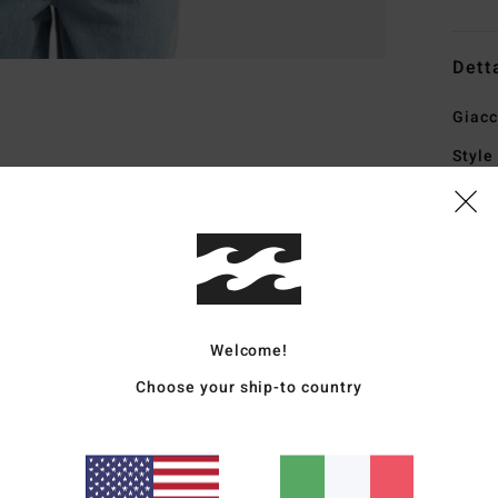
Dett
Giacc
Style
Carat
T
T
I
F
Welcome!
C
Choose your ship-to country
C
in f
F
inco