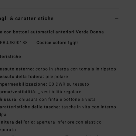
agli & caratteristiche
a con bottoni automatici anteriori Verde Donna
EBJJK00188
Codice colore
tgq0
teristiche
essuto esterno:
corpo in sherpa con tomaia in ripstop
essuto della fodera:
pile polare
mpermeabilizzazione:
C0 DWR su tessuto
orma/vestibilità:
_ vestibilità regolare
hiusura:
chiusura con finta e bottone a vista
aratteristiche delle tasche:
tasche in vita con interno
elpa
initura dell’orlo:
apertura inferiore con elastico
rporato