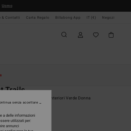
Uomo
o & Contatti
Carta Regalo
Billabong App
IT (€)
Negozi
Donna
Abbigliamento
Giacche E Cappotti
a
O
t Trails
a con bottoni automatici anteriori Verde Donna
ontinua senza accettare
ONUS
re a delle informazioni
,95 €
ssere utilizzati per:
rnire annunci