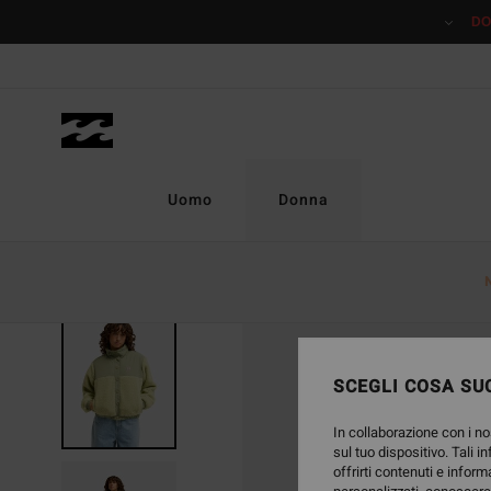
Salta
DO
alle
informazioni
sul
prodotto
Uomo
Donna
NUOVO PRODOTTO
SCEGLI COSA SUC
In collaborazione con i no
sul tuo dispositivo. Tali i
offrirti contenuti e inform