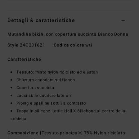
Dettagli & caratteristiche
Mutandina bikini con copertura succinta Bianco Donna
Style
24O231621
Codice colore
wti
Caratteristiche
Tessuto:
misto nylon riciclato ed elastan
Chiusura annodata sul fianco
Copertura succinta
Lacci sulle cuciture laterali
Piping e spalline sottili a contrasto
Toppa in silicone Lottie Hall X Billabong al centro della
schiena
Composizione
[Tessuto principale] 78% Nylon riciclato