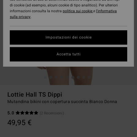
di cookie (ad esempio, alcuni cookie di tipo analitico). Per ulteriori
informazioni consulta la nostra
politica sui cookie
e
l'informativa
sulla privacy
.
Impostazioni dei cookie
Accetta tutti
Lottie Hall TS Dippi
Mutandina bikini con copertura succinta Bianco Donna
5.0
(2 Recensioni)
49,95 €