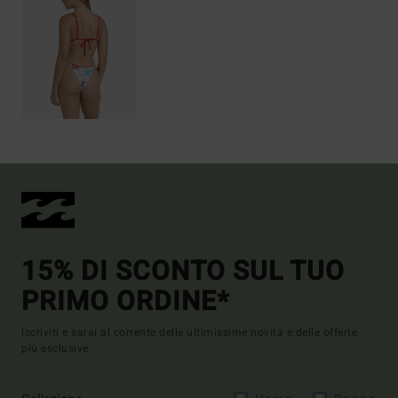
15% DI SCONTO SUL TUO
PRIMO ORDINE*
Iscriviti e sarai al corrente delle ultimissime novità e delle offerte
più esclusive.