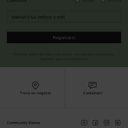
Collezione
Uomo
Donna
Registrarsi
(*) Offerta on-line valida per i nuovi membri - Le condizioni complete sono
disponibili nella mail di benvenuto
Trova un negozio
Contattaci
Community Donna