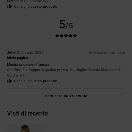
Materiale
: 5
Colore
: 5
/5
/5
Consiglio questo prodotto
5
/5
Julie
12. maggio 2026
Acquisto verificato
Inizio pagina
Mostra originale - Français
Comfort
: 5
Rapporto qualità-prezzo
: 5
Taglia
: Piccolo
Materiale
: 5
/5
/5
/5
Colore
: 5
/5
Consiglio questo prodotto
Verificato da
TrustVille
Visti di recente