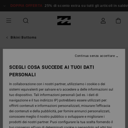
Salta
DOPPIA OFFERTA
25% di sconto extra su tutti gli articoli in saldo*
alle
informazioni
sul
prodotto
Bikini Bottoms
Continua senza accettare
SCEGLI COSA SUCCEDE AI TUOI DATI
PERSONALI
In collaborazione con i nostri partner, utilizziamo i cookie o dei
sistemi equivalenti per salvare e/o accedere a delle informazioni sul
tuo dispositivo. Tali informazioni personali (ad es. i dati di
navigazione e il tuo indirizzo IP) potrebbero essere utilizzati per:
offrirti contenuti e informazioni personalizzati, misurare l’efficacia
dei contenuti e della pubblicità, per fornire annunci personalizzati,
conoscere meglio il nostro pubblico o sviluppare e migliorare i
prodotti dei nostri partner. Puoi configurare la tua scelta fornendo il
tuo consenso all’uso di determinati cookie o negandolo ad altri tipi