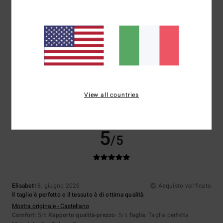
Taglia
Materiale
5.0
Troppo piccolo
Troppo grande
Colore
5.0
View all countries
5
/5
Elisabet
18. giugno 2026
Acquisto verificato
Il taglio è perfetto e il tessuto è di ottima qualità
Mostra originale - Castellano
Comfort
: 5
Rapporto qualità-prezzo
: 5
Taglia
: Taglia perfetta
/5
/5