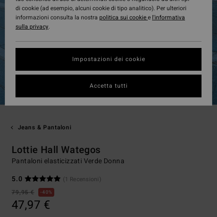
di cookie (ad esempio, alcuni cookie di tipo analitico). Per ulteriori
informazioni consulta la nostra
politica sui cookie
e
l'informativa
sulla privacy
.
Impostazioni dei cookie
Accetta tutti
Jeans & Pantaloni
Lottie Hall Wategos
Pantaloni elasticizzati Verde Donna
5.0
(1 Recensioni)
79,95 €
40%
47,97 €