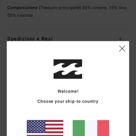
Composizione
[Tessuto principale] 35% cotone, 15% lino,
50% viscosa
Spedizioni e Resi
Recensioni dei clienti
Punteggio medio
5.0
Welcome!
Choose your ship-to country
/5
basato su
1 recensioni verificate
dal maggio 2026
Il 100% dei nostri clienti consiglia questo prodotto