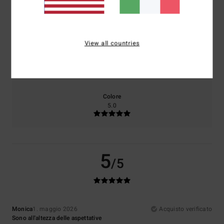
Comfort
Rapporto qualità-prezzo
5.0
5.0
View all countries
Taglia
Materiale
5.0
Troppo piccolo
Troppo grande
Colore
5.0
5
/5
Monica
1. maggio 2026
Acquisto verificato
Sono all'altezza delle aspettative