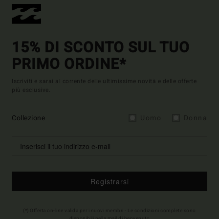
15% DI SCONTO SUL TUO
PRIMO ORDINE*
Iscriviti e sarai al corrente delle ultimissime novità e delle offerte
più esclusive.
Collezione
Uomo
Donna
Registrarsi
(*) Offerta on-line valida per i nuovi membri - Le condizioni complete sono
disponibili nella mail di benvenuto