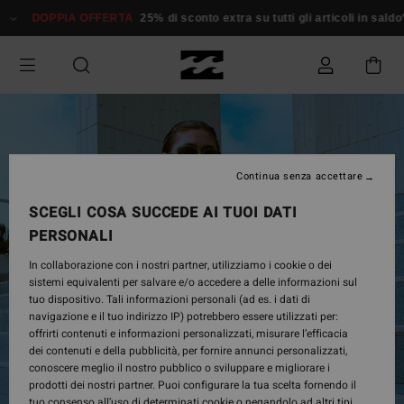
Salta
DOPPIA OFFERTA
25% di sconto extra su tutti gli articoli in saldo*
alle
informazioni
sul
prodotto
Continua senza accettare
SCEGLI COSA SUCCEDE AI TUOI DATI
PERSONALI
In collaborazione con i nostri partner, utilizziamo i cookie o dei
sistemi equivalenti per salvare e/o accedere a delle informazioni sul
tuo dispositivo. Tali informazioni personali (ad es. i dati di
navigazione e il tuo indirizzo IP) potrebbero essere utilizzati per:
offrirti contenuti e informazioni personalizzati, misurare l’efficacia
dei contenuti e della pubblicità, per fornire annunci personalizzati,
conoscere meglio il nostro pubblico o sviluppare e migliorare i
prodotti dei nostri partner. Puoi configurare la tua scelta fornendo il
tuo consenso all’uso di determinati cookie o negandolo ad altri tipi