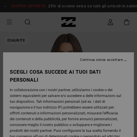
Salta
DOPPIA OFFERTA
25% di sconto extra su tutti gli articoli in saldo*
alle
informazioni
sul
prodotto
ESAURITE
Continua senza accettare
SCEGLI COSA SUCCEDE AI TUOI DATI
PERSONALI
In collaborazione con i nostri partner, utilizziamo i cookie o dei
sistemi equivalenti per salvare e/o accedere a delle informazioni sul
tuo dispositivo. Tali informazioni personali (ad es. i dati di
navigazione e il tuo indirizzo IP) potrebbero essere utilizzati per:
offrirti contenuti e informazioni personalizzati, misurare l’efficacia
dei contenuti e della pubblicità, per fornire annunci personalizzati,
conoscere meglio il nostro pubblico o sviluppare e migliorare i
prodotti dei nostri partner. Puoi configurare la tua scelta fornendo il
tuo consenso all’uso di determinati cookie o negandolo ad altri tipi