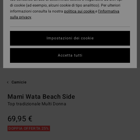
di cookie (ad esempio, alcuni cookie di tipo analitico). Per ulteriori
informazioni consulta la nostra
politica sui cookie
e
l'informativa
sulla privacy
.
Impostazioni dei cookie
Accetta tutti
Camicie
Mami Wata Beach Side
Top tradizionale Multi Donna
69,95 €
DOPPIA OFFERTA 25%