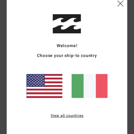
Dettagli & caratteristiche
Top tradizionale Multi Donna
Style
24B042510
Codice colore
mul
Caratteristiche
Welcome!
Choose your ship-to country
Camicia Abbottonata
Cotone e viscosa
Vestibilità oversized
Maniche corte, chiusura abbottonata
Placca metallica
Composizione
100% cotone
View all countries
Spedizioni e Resi