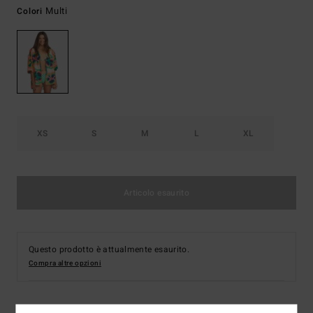
Multi
Colori
XS
S
M
L
XL
Articolo esaurito
Questo prodotto è attualmente esaurito.
Compra altre opzioni