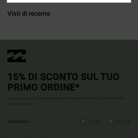
Visti di recente
15% DI SCONTO SUL TUO
PRIMO ORDINE*
Iscriviti e sarai al corrente delle ultimissime novità e delle offerte
più esclusive.
Collezione
Uomo
Donna