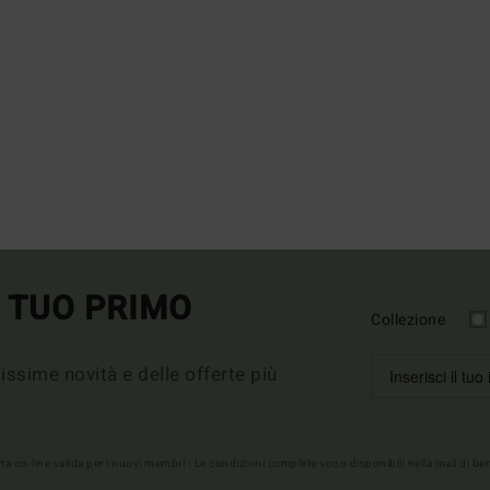
L TUO PRIMO
Collezione
imissime novità e delle offerte più
erta on-line valida per i nuovi membri - Le condizioni complete sono disponibili nella mail di b