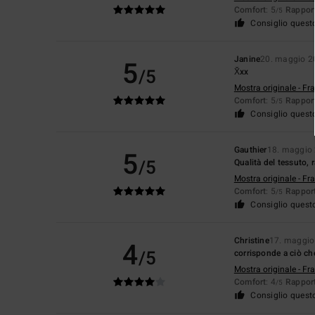
Comfort
: 5
Rapport
/5
Consiglio quest
Janine
20. maggio 2
5
/5
X̌xx
Mostra originale - Fr
Comfort
: 5
Rapport
/5
Consiglio quest
Gauthier
18. maggio
5
/5
Qualità del tessuto,
Mostra originale - Fr
Comfort
: 5
Rapport
/5
Consiglio quest
Christine
17. maggio
4
/5
corrisponde a ciò ch
Mostra originale - Fr
Comfort
: 4
Rapport
/5
Consiglio quest