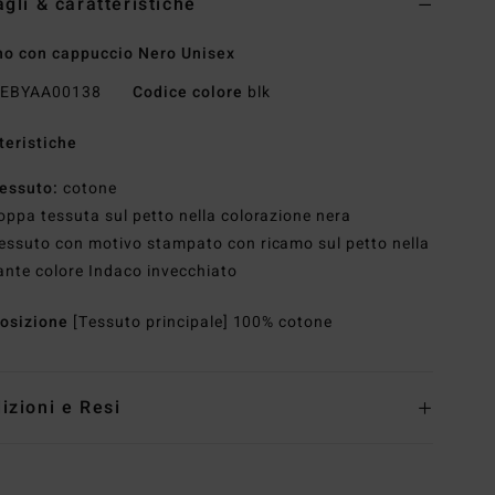
agli & caratteristiche
o con cappuccio Nero Unisex
EBYAA00138
Codice colore
blk
teristiche
essuto:
cotone
oppa tessuta sul petto nella colorazione nera
essuto con motivo stampato con ricamo sul petto nella
ante colore Indaco invecchiato
osizione
[Tessuto principale] 100% cotone
izioni e Resi