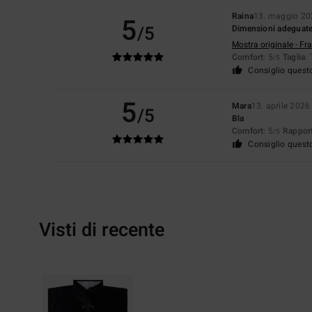
Raina
13. maggio 20
5
/5
Dimensioni adeguat
Mostra originale - Fr
Comfort
: 5
Taglia
:
/5
Consiglio quest
5
Mara
13. aprile 2026
/5
Bla
Comfort
: 5
Rapport
/5
Consiglio quest
Visti di recente