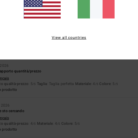
o qualità-prezzo
: 3
Taglia
: Taglia perfetta
Materiale
: 5
Colore
: 5
/5
/5
/5
o prodotto
026
View all countries
ançais
o qualità-prezzo
: 4
Taglia
: Taglia perfetta
Materiale
: 5
Colore
: 5
/5
/5
/5
o prodotto
 2026
 rapporto quantità/prezzo
ançais
o qualità-prezzo
: 5
Taglia
: Taglia perfetta
Materiale
: 4
Colore
: 5
/5
/5
/5
o prodotto
 2026
e sto cercando
ançais
o qualità-prezzo
: 4
Materiale
: 4
Colore
: 5
/5
/5
/5
o prodotto