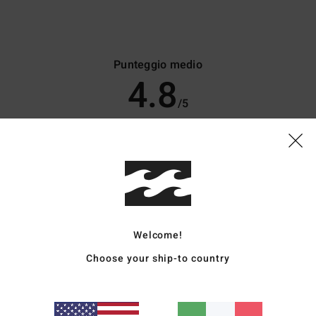
Punteggio medio
4.8
/5
basato su
6 recensioni verificate
dal aprile 2026
Il 100% dei nostri clienti consiglia questo prodotto
pporto qualità-prezzo
Taglia
Material
4.2
4.6
Troppo piccolo
Troppo grande
Welcome!
Choose your ship-to country
6
tch