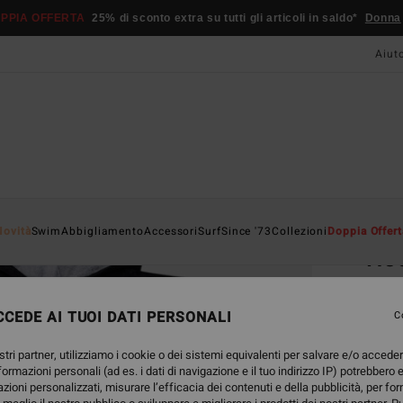
PPIA OFFERTA
25% di sconto extra su tutti gli articoli in saldo*
Donna
Aiut
Home
Novità
Swim
Abbigliamento
Accessori
Surf
Since '73
Collezioni
Doppia Offert
Ho
Ponch
CEDE AI TUOI DATI PERSONALI
4.8
C
59,
stri partner, utilizziamo i cookie o dei sistemi equivalenti per salvare e/o accede
nformazioni personali (ad es. i dati di navigazione e il tuo indirizzo IP) potrebbero e
azioni personalizzati, misurare l’efficacia dei contenuti e della pubblicità, per fo
Color