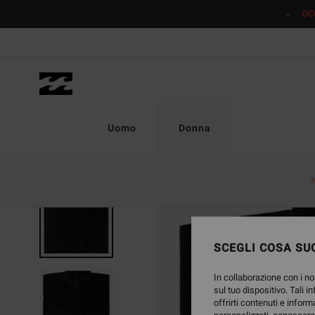
Salta
DO
alle
informazioni
sul
prodotto
Uomo
Donna
SCEGLI COSA SUC
In collaborazione con i no
sul tuo dispositivo. Tali i
offrirti contenuti e inform