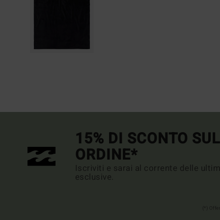
15% DI SCONTO SU
ORDINE*
Iscriviti e sarai al corrente delle ult
esclusive.
(*) Off