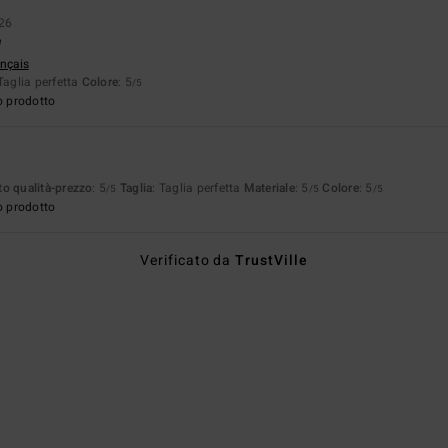
26
e
ançais
 Taglia perfetta
Colore
: 5
/5
o prodotto
o qualità-prezzo
: 5
Taglia
: Taglia perfetta
Materiale
: 5
Colore
: 5
/5
/5
/5
o prodotto
Verificato da
TrustVille