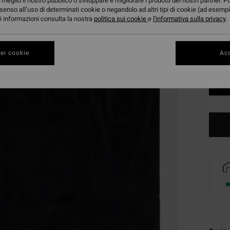
meglio il nostro pubblico o sviluppare e migliorare i prodotti dei nostri partner. P
senso all’uso di determinati cookie o negandolo ad altri tipi di cookie (ad esempi
ori informazioni consulta la nostra
politica sui cookie
e
l'informativa sulla privacy
.
ei cookie
Acc