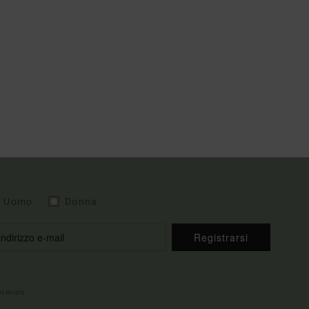
Uomo
Donna
Registrarsi
envenuto