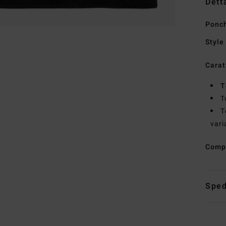
Dett
Ponch
Style
Carat
T
T
T
vari
Comp
Sped