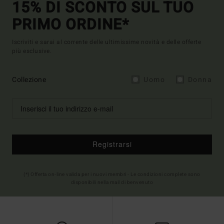
15% DI SCONTO SUL TUO
PRIMO ORDINE*
Iscriviti e sarai al corrente delle ultimissime novità e delle offerte
più esclusive.
Collezione
Uomo
Donna
Registrarsi
(*) Offerta on-line valida per i nuovi membri - Le condizioni complete sono
disponibili nella mail di benvenuto