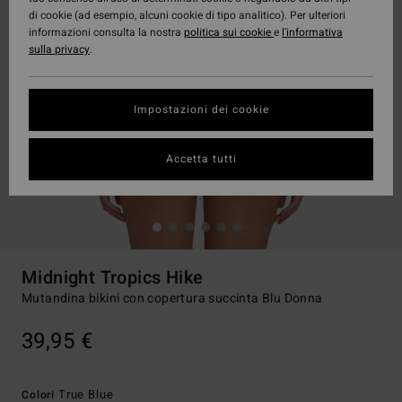
di cookie (ad esempio, alcuni cookie di tipo analitico). Per ulteriori
informazioni consulta la nostra
politica sui cookie
e
l'informativa
sulla privacy
.
Impostazioni dei cookie
Accetta tutti
Midnight Tropics Hike
Mutandina bikini con copertura succinta Blu Donna
39,95 €
True Blue
Colori