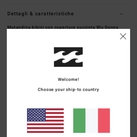
Dettagli & caratteristiche
Mutandina bikini con copertura succinta Blu Donna
Style
BL000386
Codice colore
trb1
Caratteristiche
Tessuto:
recycled Peach
Copertura:
copertura super succinta
Welcome!
Vestibilità:
gamba molto alta
Vita media
Choose your ship-to country
Logo ricamato
Composizione
[Tessuto principale] 78% nylon riciclato,
22% elastan