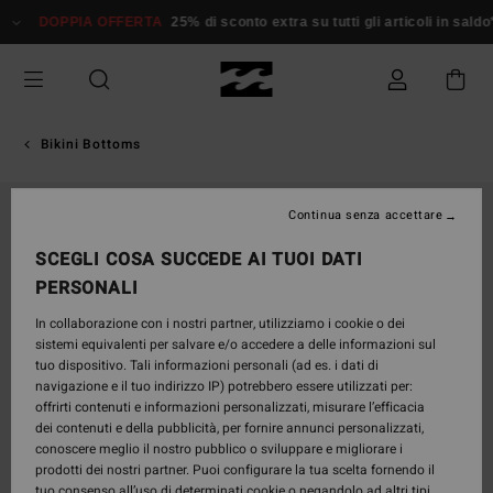
Salta
DOPPIA OFFERTA
25% di sconto extra su tutti gli articoli in saldo*
alle
informazioni
sul
prodotto
Bikini Bottoms
Continua senza accettare
SCEGLI COSA SUCCEDE AI TUOI DATI
PERSONALI
In collaborazione con i nostri partner, utilizziamo i cookie o dei
sistemi equivalenti per salvare e/o accedere a delle informazioni sul
tuo dispositivo. Tali informazioni personali (ad es. i dati di
navigazione e il tuo indirizzo IP) potrebbero essere utilizzati per:
offrirti contenuti e informazioni personalizzati, misurare l’efficacia
dei contenuti e della pubblicità, per fornire annunci personalizzati,
conoscere meglio il nostro pubblico o sviluppare e migliorare i
prodotti dei nostri partner. Puoi configurare la tua scelta fornendo il
tuo consenso all’uso di determinati cookie o negandolo ad altri tipi