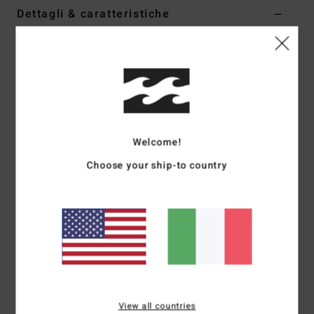
Dettagli & caratteristiche
Women Beige Pullover Sweater
Style
ABJSW00301
Codice colore
tel0
Caratteristiche
Collection:
Cruisin West collection
Welcome!
Fabric:
Acrylic polyester wool nylon blend fabric
Choose your ship-to country
Fit:
Relaxed fit
Neck:
Scoop neckline
Sleeves:
Long sleeves
Closure:
Pullover closure
Branding:
Metal plate
Other Features:
Cable knit pattern
Composizione
[Main Fabric] 65% Acrylic, 20% Polyester,
10% Wool, 5% Nylon
View all countries