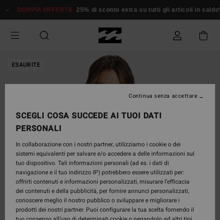
Salta
DOPPIA OFFERTA
25% di sconto extra su tutti gli articoli in saldo*
alle
informazioni
sul
prodotto
ESAURITE
Continua senza accettare
SCEGLI COSA SUCCEDE AI TUOI DATI
PERSONALI
In collaborazione con i nostri partner, utilizziamo i cookie o dei
sistemi equivalenti per salvare e/o accedere a delle informazioni sul
tuo dispositivo. Tali informazioni personali (ad es. i dati di
navigazione e il tuo indirizzo IP) potrebbero essere utilizzati per:
offrirti contenuti e informazioni personalizzati, misurare l’efficacia
dei contenuti e della pubblicità, per fornire annunci personalizzati,
conoscere meglio il nostro pubblico o sviluppare e migliorare i
prodotti dei nostri partner. Puoi configurare la tua scelta fornendo il
tuo consenso all’uso di determinati cookie o negandolo ad altri tipi