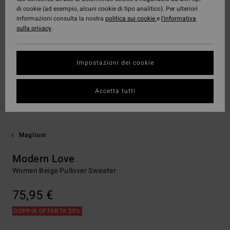
di cookie (ad esempio, alcuni cookie di tipo analitico). Per ulteriori
informazioni consulta la nostra
politica sui cookie
e
l'informativa
sulla privacy
.
Impostazioni dei cookie
Accetta tutti
Maglioni
Modern Love
Women Beige Pullover Sweater
75,95 €
DOPPIA OFFERTA 25%