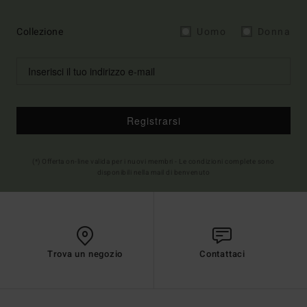
Collezione
Uomo
Donna
Registrarsi
(*) Offerta on-line valida per i nuovi membri - Le condizioni complete sono
disponibili nella mail di benvenuto
Trova un negozio
Contattaci