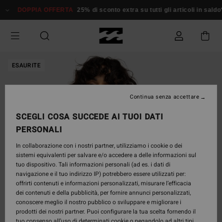
Salta
DOPPIA OFFERTA
25% di sconto extra su tutti gli articoli in saldo*
alle
informazioni
sul
prodotto
ESAURITE
Continua senza accettare
SCEGLI COSA SUCCEDE AI TUOI DATI
PERSONALI
In collaborazione con i nostri partner, utilizziamo i cookie o dei
sistemi equivalenti per salvare e/o accedere a delle informazioni sul
tuo dispositivo. Tali informazioni personali (ad es. i dati di
navigazione e il tuo indirizzo IP) potrebbero essere utilizzati per:
offrirti contenuti e informazioni personalizzati, misurare l’efficacia
dei contenuti e della pubblicità, per fornire annunci personalizzati,
conoscere meglio il nostro pubblico o sviluppare e migliorare i
prodotti dei nostri partner. Puoi configurare la tua scelta fornendo il
tuo consenso all’uso di determinati cookie o negandolo ad altri tipi