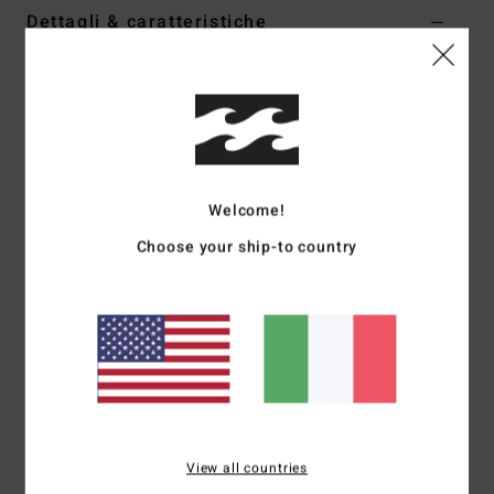
Dettagli & caratteristiche
Felpa con cerniera integrale e cappuccio Nero Donna
Style
EBJSF00163
Codice colore
kta0
Caratteristiche
Collezione:
collezione Core
Welcome!
Tessuto:
misto di cotone (55%), cotone riciclato (25%) e
Choose your ship-to country
poliestere riciclato (20%)
Collo:
collo con cappuccio
Maniche:
Maniche lunghe
Chiusura:
chiusura con cerniera integrale
Marcatura:
serigrafia sul petto
Composizione
[Tessuto principale] 55% cotone, 25%
cotone riciclato, 20% poliestere riciclato
View all countries