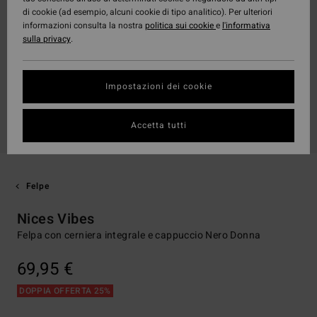
di cookie (ad esempio, alcuni cookie di tipo analitico). Per ulteriori
informazioni consulta la nostra
politica sui cookie
e
l'informativa
sulla privacy
.
Impostazioni dei cookie
Accetta tutti
Felpe
Nices Vibes
Felpa con cerniera integrale e cappuccio Nero Donna
69,95 €
DOPPIA OFFERTA 25%