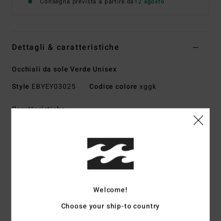
Consegna prevista a partire da
12 agosto
Dettagli & caratteristiche
Occhiali da sole Verde Unisex
Style
EBYEY03025
Codice colore
xggk
Caratteristiche
Lenti:
57 mm
Ponte:
17 mm
Aste:
145
Altezza delle lenti:
43.8 mm
Montatura a mano in bioacetato
Welcome!
Lenti CR-39
Copertura avvolgente base 4,5
Choose your ship-to country
Protezione al 100% Dalla luce ultravioletta