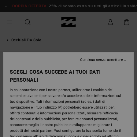
Salta
DOPPIA OFFERTA
25% di sconto extra su tutti gli articoli in saldo*
alle
informazioni
sul
prodotto
Occhiali Da Sole
Continua senza accettare
SCEGLI COSA SUCCEDE AI TUOI DATI
PERSONALI
In collaborazione con i nostri partner, utilizziamo i cookie o dei
sistemi equivalenti per salvare e/o accedere a delle informazioni sul
tuo dispositivo. Tali informazioni personali (ad es. i dati di
navigazione e il tuo indirizzo IP) potrebbero essere utilizzati per:
offrirti contenuti e informazioni personalizzati, misurare l’efficacia
dei contenuti e della pubblicità, per fornire annunci personalizzati,
conoscere meglio il nostro pubblico o sviluppare e migliorare i
prodotti dei nostri partner. Puoi configurare la tua scelta fornendo il
tuo consenso all’uso di determinati cookie o negandolo ad altri tipi