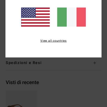
Cat. 2-3
5 cerniere a barilotto
Sacca in cotone biologico
Garanzia:
garanzia 2 anni
Scarica la
Dichiarazione Di Conformità
Composizione
[Tessuto principale] 50% Acetato, 50%
View all countries
Policarbonato
Spedizioni e Resi
Visti di recente