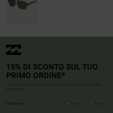
15% DI SCONTO SUL TUO
PRIMO ORDINE*
Iscriviti e sarai al corrente delle ultimissime novità e delle offerte
più esclusive.
Collezione
Uomo
Donna