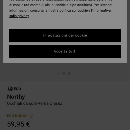
di cookie (ad esempio, alcuni cookie di tipo analitico). Per ulteriori
informazioni consulta la nostra
politica sui cookie
e
l'informativa
sulla privacy
.
Impostazioni dei cookie
Accetta tutti
ECO
Northy
Occhiali da sole Verde Unisex
ECO-BONUS
59,95 €