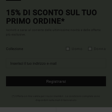
15% DI SCONTO SUL TUO
PRIMO ORDINE*
Iscriviti e sarai al corrente delle ultimissime novità e delle offerte
più esclusive.
Collezione
Uomo
Donna
Registrarsi
(*) Offerta on-line valida per i nuovi membri - Le condizioni complete sono
disponibili nella mail di benvenuto