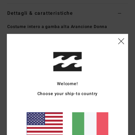
Dettagli & caratteristiche
Costume intero a gamba alta Arancione Donna
Style
ABJX100237
Codice colore
nne0
Caratteristiche
Collezione:
collezione On Island Time
Tessuto riciclato:
4-way stretch riciclato mano pesca in
misto di nylon ed elastan
Welcome!
4-Way Stretch: flessibile e resistente per la massima
Choose your ship-to country
facilità di movimento
Collo:
colletto a barchetta
Gamba:
gamba alta
Copertura del sedere:
copertura posteriore succinta e
taglio hike
Chiusura:
chiusura fissa