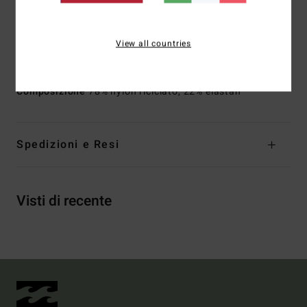
Marcatura:
logo ricamato
Altre caratteristiche:
schiena bassa a barchetta
L'aspetto del prodotto potrebbe cambiare a seconda della
View all countries
posizione della stampa
Composizione
78% nylon riciclato, 22% elastan
Spedizioni e Resi
Visti di recente