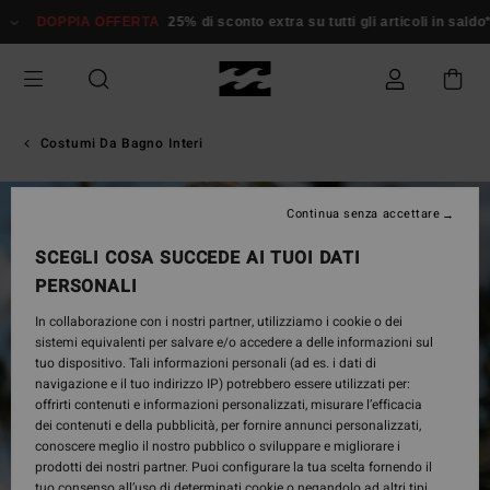
Salta
DOPPIA OFFERTA
25% di sconto extra su tutti gli articoli in saldo*
alle
informazioni
sul
prodotto
Costumi Da Bagno Interi
ESAURITE
Continua senza accettare
SCEGLI COSA SUCCEDE AI TUOI DATI
PERSONALI
In collaborazione con i nostri partner, utilizziamo i cookie o dei
sistemi equivalenti per salvare e/o accedere a delle informazioni sul
tuo dispositivo. Tali informazioni personali (ad es. i dati di
navigazione e il tuo indirizzo IP) potrebbero essere utilizzati per:
offrirti contenuti e informazioni personalizzati, misurare l’efficacia
dei contenuti e della pubblicità, per fornire annunci personalizzati,
conoscere meglio il nostro pubblico o sviluppare e migliorare i
prodotti dei nostri partner. Puoi configurare la tua scelta fornendo il
tuo consenso all’uso di determinati cookie o negandolo ad altri tipi