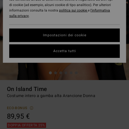
di cookie (ad esempio, alcuni cookie di tipo analitico). Per ulteriori
informazioni consulta la nostra
politica sui cookie
e
l'informativa
sulla privacy
.
Impostazioni dei cookie
Accetta tutti
On Island Time
Costume intero a gamba alta Arancione Donna
ECO-BONUS
89,95 €
DOPPIA OFFERTA 25%