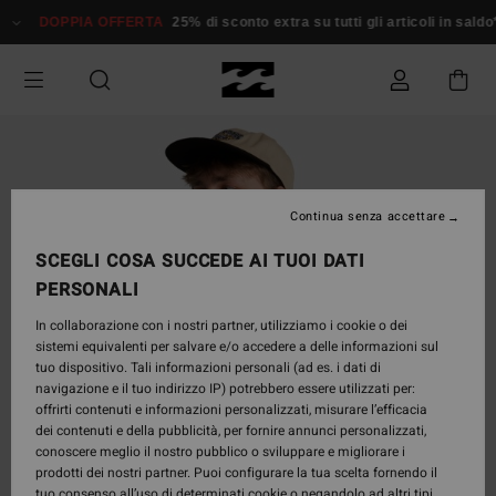
Salta
DOPPIA OFFERTA
25% di sconto extra su tutti gli articoli in saldo*
D
alle
informazioni
sul
prodotto
Continua senza accettare
SCEGLI COSA SUCCEDE AI TUOI DATI
PERSONALI
In collaborazione con i nostri partner, utilizziamo i cookie o dei
sistemi equivalenti per salvare e/o accedere a delle informazioni sul
tuo dispositivo. Tali informazioni personali (ad es. i dati di
navigazione e il tuo indirizzo IP) potrebbero essere utilizzati per:
offrirti contenuti e informazioni personalizzati, misurare l’efficacia
dei contenuti e della pubblicità, per fornire annunci personalizzati,
conoscere meglio il nostro pubblico o sviluppare e migliorare i
prodotti dei nostri partner. Puoi configurare la tua scelta fornendo il
tuo consenso all’uso di determinati cookie o negandolo ad altri tipi