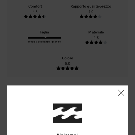
Comfort
Rapporto qualità-prezzo
4.8
4.0
Taglia
Materiale
4.3
Troppo piccolo
Troppo grande
Colore
5.0
5
/5
Vera
7. luglio 2026
Acquisto verificato
Materiale; Design