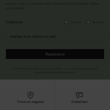
Iscriviti e sarai al corrente delle ultimissime novità e delle offerte
più esclusive.
Collezione
Uomo
Donna
Registrarsi
(*) Offerta on-line valida per i nuovi membri - Le condizioni complete sono
disponibili nella mail di benvenuto
Trova un negozio
Contattaci