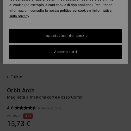
di cookie (ad esempio, alcuni cookie di tipo analitico). Per ulteriori
informazioni consulta la nostra
politica sui cookie
e
l'informativa
sulla privacy
.
Impostazioni dei cookie
Accetta tutti
T-Shirt
Orbit Arch
Maglietta a maniche corte Rosso Uomo
4.8
(6 Recensioni)
29,95 €
47%
15,73 €