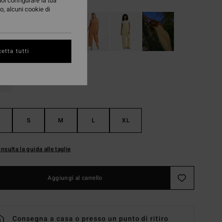
uoi configurare la tua
o, alcuni cookie di
etta tutti
S
M
L
XL
nsulta la guida alle taglie
Aggiungi al carrello
Consegna a casa o presso un punto di ritiro