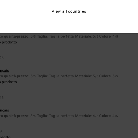
o prodotto
View all countries
026
 di prima
ançais
o qualità-prezzo
: 5
Taglia
: Taglia perfetta
Materiale
: 5
Colore
: 4
/5
/5
/5
o prodotto
026
ançais
o qualità-prezzo
: 5
Taglia
: Taglia perfetta
Materiale
: 5
Colore
: 5
/5
/5
/5
o prodotto
026
ançais
o qualità-prezzo
: 3
Taglia
: Taglia perfetta
Materiale
: 4
Colore
: 4
/5
/5
/5
26
odotto.