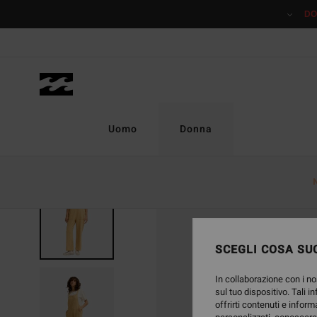
Salta
DO
alle
informazioni
sul
prodotto
Uomo
Donna
NUOVO PRODOTTO
SCEGLI COSA SUC
In collaborazione con i no
sul tuo dispositivo. Tali i
offrirti contenuti e inform