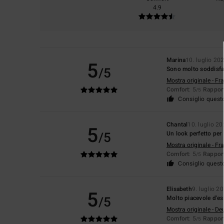
4.9
Marina
10. luglio 20
5
/5
Sono molto soddisfa
Mostra originale - Fr
Comfort
: 5
Rapport
/5
Consiglio quest
Chantal
10. luglio 2
5
/5
Un look perfetto per
Mostra originale - Fr
Comfort
: 5
Rapport
/5
Consiglio quest
Elisabeth
9. luglio 2
5
/5
Molto piacevole d'est
Mostra originale - De
Comfort
: 5
Rapport
/5