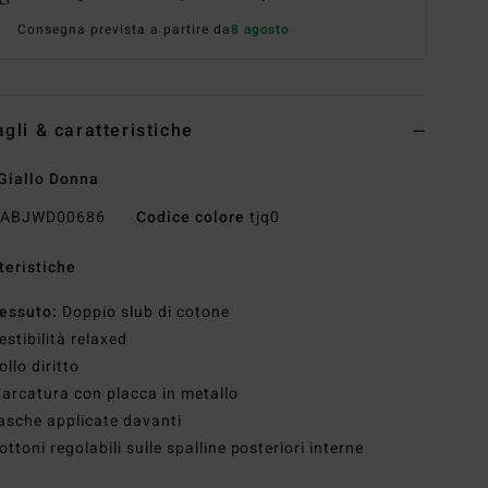
Consegna prevista a partire da
8 agosto
agli & caratteristiche
Giallo Donna
ABJWD00686
Codice colore
tjq0
teristiche
essuto:
Doppio slub di cotone
estibilità relaxed
ollo diritto
arcatura con placca in metallo
asche applicate davanti
ottoni regolabili sulle spalline posteriori interne