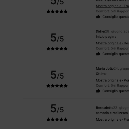
5
/5
Mostra originale - Fr
Comfort
: 5
Rapport
/5
Consiglio quest
Didier
28. giugno 20
5
/5
Inizio pagina
Mostra originale - De
Comfort
: 5
Rapport
/5
Consiglio quest
Maria João
24. giug
5
/5
Ottimo
Mostra originale - Po
Comfort
: 5
Rapport
/5
Consiglio quest
5
/5
Bernadette
22. giug
comodo e realizzato c
Mostra originale - Fr