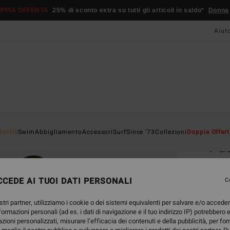
PPIA OFFERTA
25% di sconto extra su tutti gli articoli in saldo*
Donna
Aiut
Home
Novità
Swim
Abbigliamento
Accessori
Surf
Since '73
Collezioni
Doppia Offert
Pac
Tuta 
CEDE AI TUOI DATI PERSONALI
4.8
C
75,
stri partner, utilizziamo i cookie o dei sistemi equivalenti per salvare e/o accede
nformazioni personali (ad es. i dati di navigazione e il tuo indirizzo IP) potrebbero e
azioni personalizzati, misurare l’efficacia dei contenuti e della pubblicità, per fo
Color