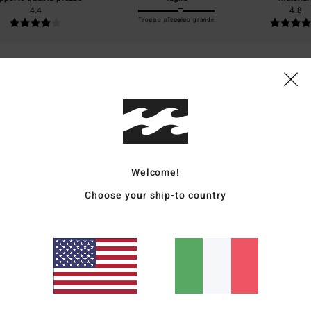
4.4
4.8
Troppo piccolo
Troppo grande
26
tta del mio acquisto
ançais
o qualità-prezzo
: 5
Taglia
: Troppo grande
Materiale
: 5
Colore
: 5
/5
/5
/5
o prodotto
Welcome!
026
 questa stagione calda.
Choose your ship-to country
ançais
o qualità-prezzo
: 4
Taglia
: Taglia perfetta
Materiale
: 5
Colore
: 5
/5
/5
/5
o prodotto
026
ate, colore perfetto!
utsch
o qualità-prezzo
: 5
Taglia
: Taglia perfetta
Materiale
: 5
Colore
: 5
/5
/5
/5