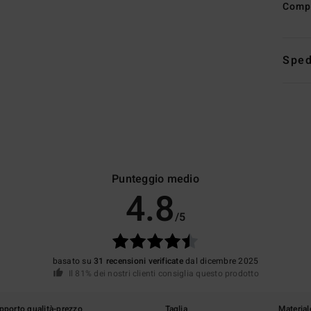
Comp
Sped
Punteggio medio
4.8
/5
basato su
31 recensioni verificate
dal dicembre 2025
Il 81% dei nostri clienti consiglia questo prodotto
pporto qualità-prezzo
Taglia
Material