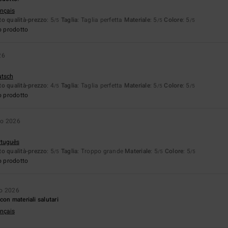
ançais
o qualità-prezzo
: 5
Taglia
: Taglia perfetta
Materiale
: 5
Colore
: 5
/5
/5
/5
o prodotto
26
utsch
o qualità-prezzo
: 4
Taglia
: Taglia perfetta
Materiale
: 5
Colore
: 5
/5
/5
/5
o prodotto
no 2026
rtuguês
o qualità-prezzo
: 5
Taglia
: Troppo grande
Materiale
: 5
Colore
: 5
/5
/5
/5
o prodotto
no 2026
on materiali salutari
ançais