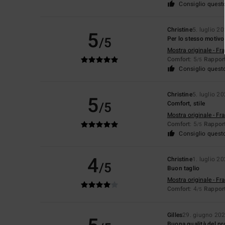
Consiglio quest
Christine
5. luglio 2
5
/5
Per lo stesso motivo
Mostra originale - Fr
Comfort
: 5
Rapport
/5
Consiglio quest
Christine
5. luglio 2
5
/5
Comfort, stile
Mostra originale - Fr
Comfort
: 5
Rapport
/5
Consiglio quest
4
Christine
1. luglio 2
/5
Buon taglio
Mostra originale - Fr
Comfort
: 4
Rapport
/5
Gilles
29. giugno 20
Buona qualità del pr