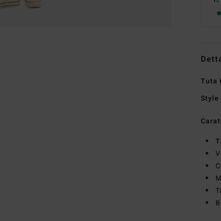
Dett
Tuta 
Style
Carat
T
V
C
M
T
B