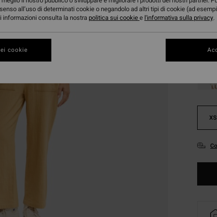
meglio il nostro pubblico o sviluppare e migliorare i prodotti dei nostri partner. P
senso all’uso di determinati cookie o negandolo ad altri tipi di cookie (ad esempi
ori informazioni consulta la nostra
politica sui cookie
e
l'informativa sulla privacy
.
ei cookie
Acc
XS
Co